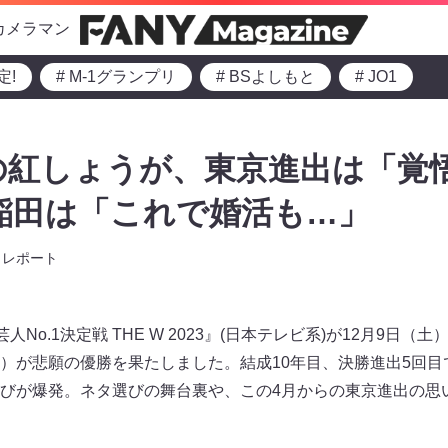
カメラマン
定!
# M-1グランプリ
# BSよしもと
# JO1
勝の紅しょうが、東京進出は「覚
稲田は「これで婚活も…」
レポート
人No.1決定戦 THE W 2023』(日本テレビ系)が12月9日
）が悲願の優勝を果たしました。結成10年目、決勝進出5回目
びが爆発。ネタ選びの舞台裏や、この4月からの東京進出の思