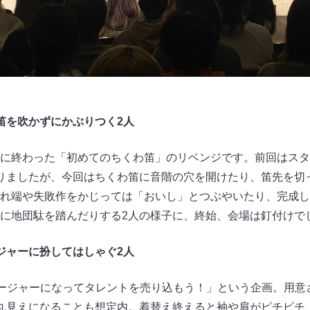
笛を吹かずにかぶりつく2人
に終わった「初めてのちくわ笛」のリベンジです。前回はスタ
りましたが、今回はちくわ笛に音階の穴を開けたり、笛先を切
れ端や失敗作をかじっては「おいし」とつぶやいたり、完成し
に地団駄を踏んだりする2人の様子に、終始、会場は釘付けで
ジャーに扮してはしゃぐ2人
ネージャーになってタレントを売り込もう！」という企画。用意
丸見えになることも想定内。着替え終えると袖や肩がピチピチ