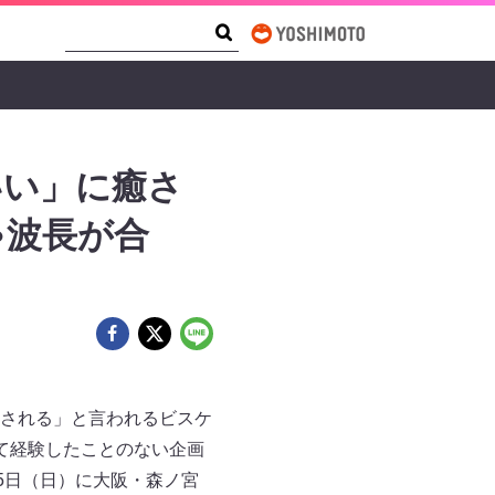
Search Form
Search
いい」に癒さ
ゃ波長が合
される」と言われるビスケ
て経験したことのない企画
5日（日）に大阪・森ノ宮