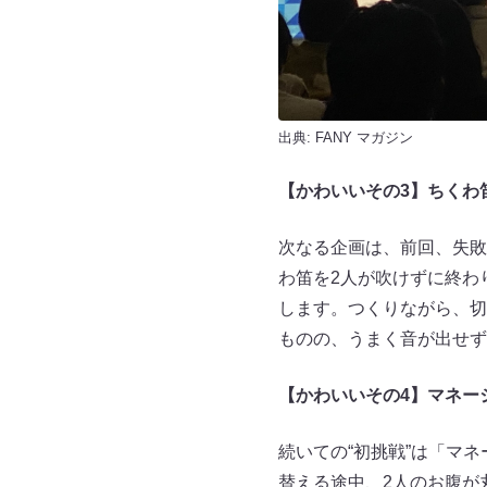
出典:
FANY マガジン
【かわいいその3】
ちくわ
次なる企画は、前回、失敗
わ笛を2人が吹けずに終わ
します。つくりながら、切
ものの、うまく音が出せず
【かわいい
その4】
マネー
続いての“初挑戦”は「マ
替える途中、2人のお腹が