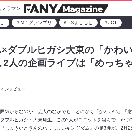
カメラマン
定!
# M-1グランプリ
# BSよしもと
# JO1
ん×ダブルヒガシ大東の「かわ
良し2人の企画ライブは「めっち
インタビュー
囲気からなのか、芸人のなかでも、とにかく「かわいい」「癒
ダブルヒガシ・大東翔生。この2人がユニットを組んで、かつ
『しょういときんのわっしょいキングダム』の第3弾が、2月2