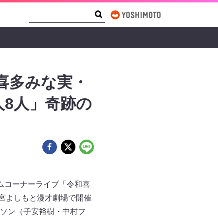
Search Form
Search
喜多みな実・
8人」奇跡の
ムコーナーライブ「令和喜
森ノ宮よしもと漫才劇場で開催
ソン（子安裕樹・中村フ