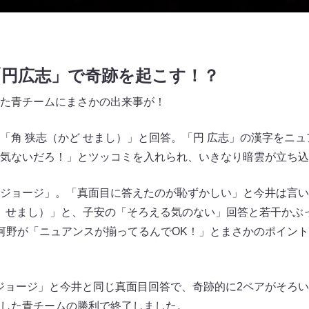
「円広志」で奇跡を起こす！？
た青チームにまさかの出来事が！
「角 狭志（かど せまし）」と回答。「円 広志」の漢字をニ
気ないだろ！」とツッコミを入れられ、いきなり暗雲が立ち込
ジョージ」。「真面目に答えたのが恥ずかしい」と今井は言い
く せまし）」と、子安の「そろえる気のない」回答と若干かぶ
河野が「ニュアンスが揃ってるんでOK！」とまさかのポイン
「所ジョージ」と今井と同じ真面目回答で、奇跡的に2ペアがそ
した青チームの勝利で終了しました。