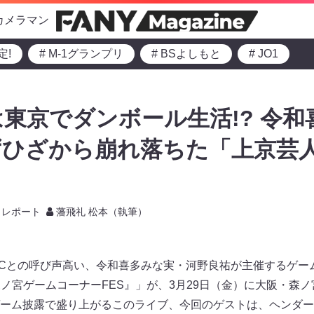
カメラマン
定!
# M-1グランプリ
# BSよしもと
# JO1
東京でダンボール生活!? 令和
ひざから崩れ落ちた「上京芸人
レポート
藩飛礼 松本（執筆）
Cとの呼び声高い、令和喜多みな実・河野良祐が主催するゲー
ts『森ノ宮ゲームコーナーFES』」が、3月29日（金）に大阪・
ーム披露で盛り上がるこのライブ、今回のゲストは、ヘンダー