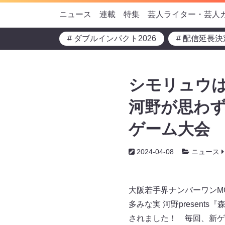
ニュース
連載
特集
芸人ライター・芸人
# ダブルインパクト2026
# 配信延長決
シモリュウは
河野が思わず
ゲーム大会
2024-04-08
ニュース
大阪若手界ナンバーワンM
多みな実 河野presen
されました！ 毎回、新ゲ