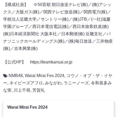
【構成社員】 ※50音順 朝日放送テレビ(株)／(株)アシッ
クス／大阪ガス(株)／関西テレビ放送(株)／関西電力(株)／
学校法人近畿大学／サントリー(株)／(株)JTB／(一社)滋慶
学園グループ／西日本電信電話(株)／西日本旅客鉄道(株)
(株)日本経済新聞社 大阪本社／日本郵便(株) 近畿支社／パ
ナソニックホールディングス(株)／(株)毎日放送／三井物産
(株)／吉本興業(株)
【公式HP】 https://teamkansai.or.jp
NMB48
,
Warai Mirai Fes 2024
,
コウノ・オブ・ザ・イヤ
ー
,
ネイビーズアフロ
,
みながわ
,
ラニーノーズ
,
令和喜多み
な実
,
川上千尋
,
芳賀礼
Warai Mirai Fes 2024