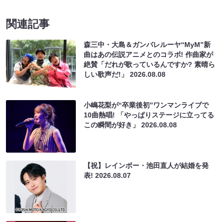
関連記事
森三中・大島＆ガンバレルーヤ“MyM”新
曲はあの伝説アニメとのコラボ! 作曲家が
絶賛「だれが歌っているんですか? 素晴ら
しい歌声だ!」
2026.08.08
小嶋花梨が“卒業後初”ワンマンライブで
10曲熱唱! 「やっぱりステージに立ってる
この瞬間が好き」
2026.08.08
【祝】レインボー・池田直人が結婚を発
表!
2026.08.07