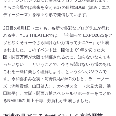
ップ、シンポジウムなど多彩なプログラムを実施します。
さらに会場では未来を変える17の目標SDGs（読み：エス
ディージーズ）を様々な形で発信しています。
2日目の6月1日（土）も、各所で多彩なプログラムが行わ
れる中、YES THEATERでは、『今知って EXPO2025をア
ソビ尽くそうー今さら聞けない万博ってナニ?ー』が上演
されました。このイベントは、開催まで1年を切った大
阪・関西万博が大阪で開催されるのに、知らないなんても
ったいない！ ということで、今さら聞けない万博のあれ
これを一緒に楽しく理解しよう、というシンポジウムで
す。令和喜多みな実・河野良祐のMCのもと、ラニーノー
ズ（洲崎貴郁、山田健人）、カベポスター（永見大吾、浜
田順平）、大阪・関西万博スペシャルサポーターをつとめ
るNMB48の 川上千尋、芳賀礼が出演しました。