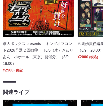
求人ボックス presents キングオブコン
久馬歩責任編集 
ト2026予選２回戦④ ［8/6（木）きゅり
（8/9 20:00）
あん 小ホール（東京）開催分］（8/9
¥2000
(税込)
18:00）
¥2500
(税込)
関連ライブ