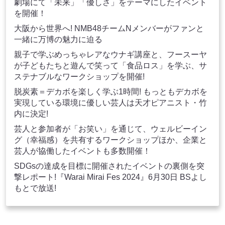
劇場にて「未来」「優しさ」をテーマにしたイベント
を開催！
大阪から世界へ! NMB48チームNメンバーがファンと
一緒に万博の魅力に迫る
親子で学ぶめっちゃレアなウナギ講座と、フースーヤ
が子どもたちと遊んで笑って「食品ロス」を学ぶ、サ
ステナブルなワークショップを開催!
脱炭素＝デカボを楽しく学ぶ1時間! もっともデカボを
実現している環境に優しい芸人は天才ピアニスト・竹
内に決定!
芸人と参加者が「お笑い」を通じて、ウェルビーイン
グ（幸福感）を共有するワークショップほか、企業と
芸人が協働したイベントも多数開催！
SDGsの達成を目標に開催されたイベントの裏側を突
撃レポート!『Warai Mirai Fes 2024』6月30日 BSよし
もとで放送!