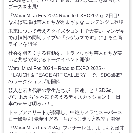
SDGsを楽しく学べる！ 企業、団体が工夫を凝らした
ブースを出展!
『Warai Mirai Fes 2024 Road to EXPO2025』2日目!
なんば広場は芸人たちがさまざまな コンテンツに登場!
未来について考えるクイズやコントで大笑い! マンゲキ
では恒例の同期ライブや「シゲカズです」による企画
ライブを開催
社会を明るくする運動を、トラブりがち芸人たちが笑
いと共感で深ぼるトークイベント開催!
Warai Mirai Fes 2024～Road to EXPO 2025～
「LAUGH & PEACE ART GALLERY」で、SDGs関連
のワークショップを開催！
芸人と若者代表の学生たちが「国連」と「SDGs」
の“これから”を本気で考えるディスカッション！「日
本の未来は明るい！」
トップアスリートが指導し、中継カメラでスーパース
ロー撮影も! 豪華すぎる「ちびっこ走り方教室」開催
『Warai Mirai Fes 2024』フィナーレは、よしもと漫才