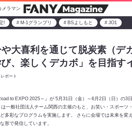
カメラマン
定!
# M-1グランプリ
# BSよしもと
# JO1
や大喜利を通じて脱炭素（デカ
学び、楽しくデカボ」を目指す
レポート
2024～Road to EXPO 2025～』が 5月31日（金）～6月2日（
トは一般社団法人チーム関西の主催のもと、お笑い・スポーツ・
ど多彩なプログラムを実施します。 さらに会場では未来を変える
な形で発信しています。