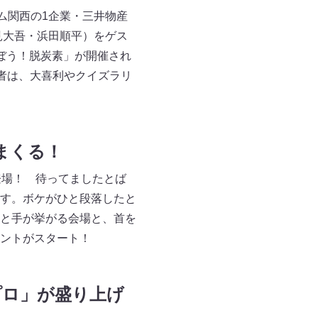
るチーム関西の1企業・三井物産
永見大吾・浜田順平）をゲス
ぼう！脱炭素」が開催され
加者は、大喜利やクイズラリ
まくる！
登場！ 待ってましたとば
す。ボケがひと段落したと
と手が挙がる会場と、首を
ントがスタート！
プロ」が盛り上げ