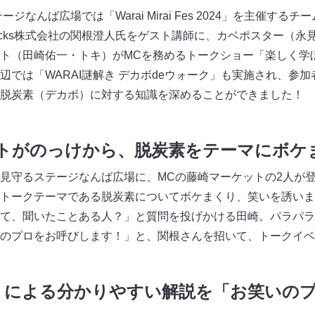
ジなんば広場では「Warai Mirai Fes 2024」を主催す
 hacks株式会社の関根澄人氏をゲスト講師に、カベポスター（
ト（田崎佑一・トキ）がMCを務めるトークショー「楽しく学
辺では「WARAI謎解き デカボdeウォーク」も実施され、参
脱炭素（デカボ）に対する知識を深めることができました！
ットがのっけから、脱炭素をテーマにボケ
見守るステージなんば広場に、MCの藤崎マーケットの2人が
トークテーマである脱炭素についてボケまくり、笑いを誘いま
て、聞いたことある人？」と質問を投げかける田崎。パラパラ
のプロをお呼びします！」と、関根さんを招いて、トークイベ
」による分かりやすい解説を「お笑いの