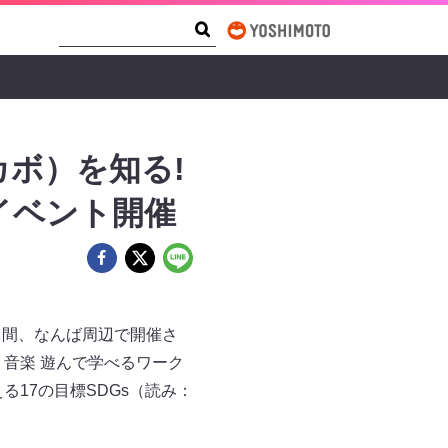
Search Form
Search
ボ）を知る!
イベント開催
日）の3日間、なんば周辺で開催さ
音楽 遊んで学べるワーク
17の目標SDGs（読み：