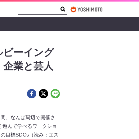
Search Form
Search
ルビーイング
、企業と芸人
日）の3日間、なんば周辺で開催さ
 遊んで学べるワークショ
の目標SDGs（読み：エス