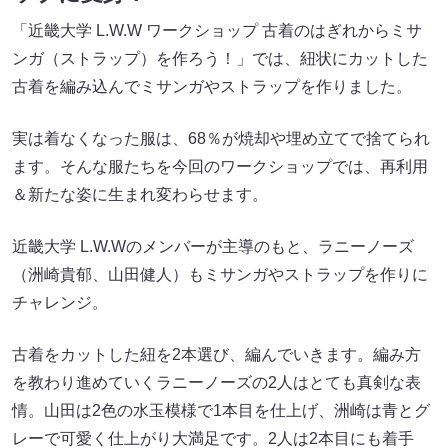
「近畿大学 L.W.W ワークショップ 古着のはぎれからミサ
ンガ（ストラップ）を作ろう！」では、紐状にカットした
古着を編み込んでミサンガやストラップを作りました。
実は着なくなった服は、68％が焼却や埋め立てで捨てられ
ます。そんな服たちを今回のワークショップでは、再利用
＆新たな姿に生まれ変わらせます。
近畿大学 L.W.Wのメンバーが主導のもと、ラニーノーズ
（洲崎貴郁、山田健人）もミサンガやストラップを作りに
チャレンジ。
古着をカットした紐を2本選び、編んでいきます。編み方
を教わり進めていくラニーノーズの2人はとても真剣な表
情。山田は2色の水玉模様で1本目を仕上げ、洲崎は青とグ
レーで可愛く仕上がり大満足です。2人は2本目にも着手