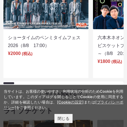
ショータイムのペンミタイムフェス
六本木ネオン
2026（8/8 17:00）
ビスケットブラ
¥2000
～（8/8 20:
(税込)
¥1800
(税込)
当サイトは、お客様の使いやすさ、利用状況の分析のためCookieを利用
サイトを閲覧する
しています。このダイアログを閉じることでCookieの使用に同意する
か、詳細を確認したい場合は、
[Cookieの設定]
または
[プライバシーポ
リシー]
をご参照ください。
ライブチケット
閉じる