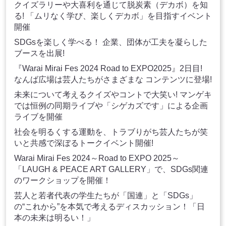
クイズラリーや大喜利を通じて脱炭素（デカボ）を知
る! 「ムリなく学び、楽しくデカボ」を目指すイベント
開催
SDGsを楽しく学べる！ 企業、団体が工夫を凝らした
ブースを出展!
『Warai Mirai Fes 2024 Road to EXPO2025』2日目!
なんば広場は芸人たちがさまざまな コンテンツに登場!
未来について考えるクイズやコントで大笑い! マンゲキ
では恒例の同期ライブや「シゲカズです」による企画
ライブを開催
社会を明るくする運動を、トラブりがち芸人たちが笑
いと共感で深ぼるトークイベント開催!
Warai Mirai Fes 2024～Road to EXPO 2025～
「LAUGH & PEACE ART GALLERY」で、SDGs関連
のワークショップを開催！
芸人と若者代表の学生たちが「国連」と「SDGs」
の“これから”を本気で考えるディスカッション！「日
本の未来は明るい！」