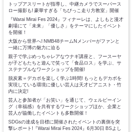
トップアスリートが指導し、中継カメラでスーパース
ロー撮影も! 豪華すぎる「ちびっこ走り方教室」開催
『Warai Mirai Fes 2024』フィナーレは、よしもと漫才
劇場にて「未来」「優しさ」をテーマにしたイベント
を開催！
大阪から世界へ! NMB48チームNメンバーがファンと
一緒に万博の魅力に迫る
親子で学ぶめっちゃレアなウナギ講座と、フースーヤ
が子どもたちと遊んで笑って「食品ロス」を学ぶ、サ
ステナブルなワークショップを開催!
脱炭素＝デカボを楽しく学ぶ1時間! もっともデカボを
実現している環境に優しい芸人は天才ピアニスト・竹
内に決定!
芸人と参加者が「お笑い」を通じて、ウェルビーイン
グ（幸福感）を共有するワークショップほか、企業と
芸人が協働したイベントも多数開催！
SDGsの達成を目標に開催されたイベントの裏側を突
撃レポート!『Warai Mirai Fes 2024』6月30日 BSよし