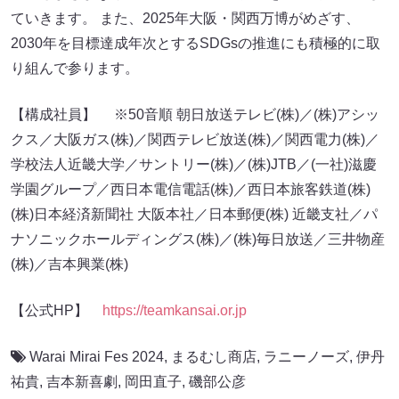
ていきます。 また、2025年大阪・関西万博がめざす、
2030年を目標達成年次とするSDGsの推進にも積極的に取
り組んで参ります。
【構成社員】 ※50音順 朝日放送テレビ(株)／(株)アシッ
クス／大阪ガス(株)／関西テレビ放送(株)／関西電力(株)／
学校法人近畿大学／サントリー(株)／(株)JTB／(一社)滋慶
学園グループ／西日本電信電話(株)／西日本旅客鉄道(株)
(株)日本経済新聞社 大阪本社／日本郵便(株) 近畿支社／パ
ナソニックホールディングス(株)／(株)毎日放送／三井物産
(株)／吉本興業(株)
【公式HP】
https://teamkansai.or.jp
Warai Mirai Fes 2024
,
まるむし商店
,
ラニーノーズ
,
伊丹
祐貴
,
吉本新喜劇
,
岡田直子
,
磯部公彦