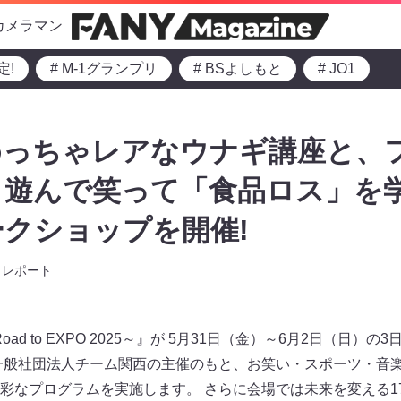
カメラマン
定!
# M-1グランプリ
# BSよしもと
# JO1
めっちゃレアなウナギ講座と、
と遊んで笑って「食品ロス」を
クショップを開催!
レポート
2024～Road to EXPO 2025～』が 5月31日（金）～6月2日（
一般社団法人チーム関西の主催のもと、お笑い・スポーツ・音楽
彩なプログラムを実施します。 さらに会場では未来を変える17