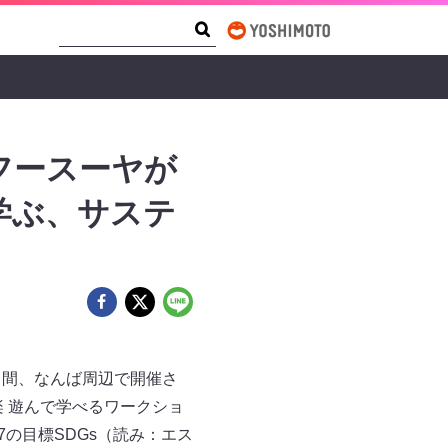
Search Form
Search
フースーヤが
学ぶ、サステ
日）の3日間、なんば周辺で開催さ
 遊んで学べるワークショ
の目標SDGs（読み：エス