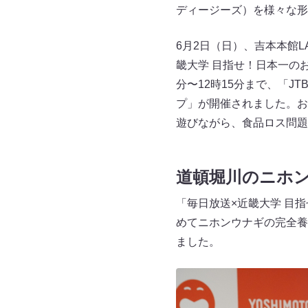
ディージーズ）を様々な形
6月2日（日）、吉本本館LAU
畿大学 目指せ！日本一の
分〜12時15分まで、「
プ」が開催されました。お
遊びながら、食品ロス問題
道頓堀川のニホ
「毎日放送×近畿大学 目
めてニホンウナギの完全養
ました。