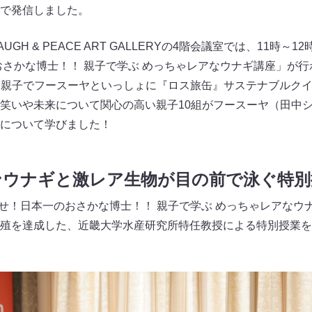
で発信しました。
GH & PEACE ART GALLERYの4階会議室では、11時～
おさかな博士！！ 親子で学ぶ めっちゃレアなウナギ講座」が行わ
JTB親子でフースーヤといっしょに『ロス旅缶』サステナブルク
笑いや未来について関心の高い親子10組がフースーヤ（田中
について学びました！
ンウナギと激レア生物が目の前で泳ぐ特別
指せ！日本一のおさかな博士！！ 親子で学ぶ めっちゃレアなウ
殖を達成した、近畿大学水産研究所特任教授による特別授業を