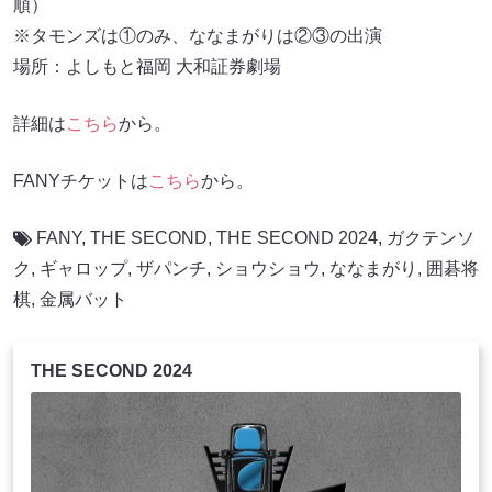
順）
※タモンズは①のみ、ななまがりは②③の出演
場所：よしもと福岡 大和証券劇場
詳細は
こちら
から。
FANYチケットは
こちら
から。
FANY
,
THE SECOND
,
THE SECOND 2024
,
ガクテンソ
ク
,
ギャロップ
,
ザパンチ
,
ショウショウ
,
ななまがり
,
囲碁将
棋
,
金属バット
THE SECOND 2024