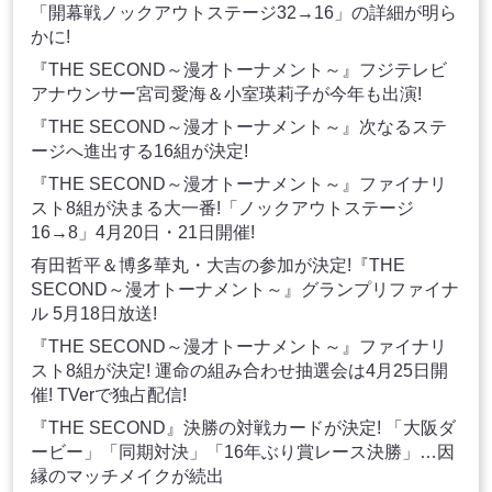
「開幕戦ノックアウトステージ32→16」の詳細が明ら
かに!
『THE SECOND～漫才トーナメント～』フジテレビ
アナウンサー宮司愛海＆小室瑛莉子が今年も出演!
『THE SECOND～漫才トーナメント～』次なるステ
ージへ進出する16組が決定!
『THE SECOND～漫才トーナメント～』ファイナリ
スト8組が決まる大一番!「ノックアウトステージ
16→8」4月20日・21日開催!
有田哲平＆博多華丸・大吉の参加が決定!『THE
SECOND～漫才トーナメント～』グランプリファイナ
ル 5月18日放送!
『THE SECOND～漫才トーナメント～』ファイナリ
スト8組が決定! 運命の組み合わせ抽選会は4月25日開
催! TVerで独占配信!
『THE SECOND』決勝の対戦カードが決定! 「大阪ダ
ービー」「同期対決」「16年ぶり賞レース決勝」…因
縁のマッチメイクが続出