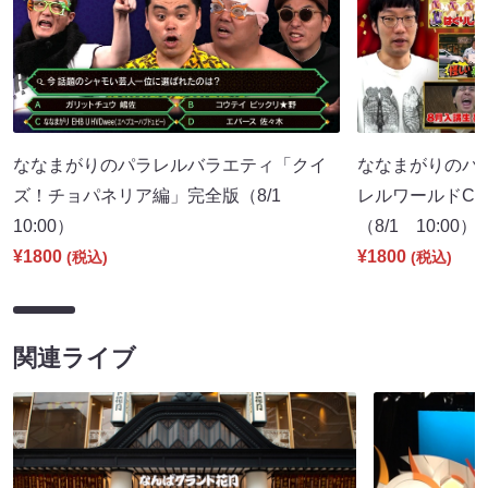
ななまがりのパラレルバラエティ「クイ
ななまがりのパ
ズ！チョパネリア編」完全版（8/1
レルワールドCM
10:00）
（8/1 10:00）
¥1800
¥1800
(税込)
(税込)
関連ライブ