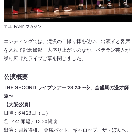
出典:
FANY マガジン
エンディングでは、滝沢の自撮り棒を使い、出演者と客席
を入れて記念撮影。大盛り上がりのなか、ベテラン芸人が
繰り広げたライブは幕を閉じました。
公演概要
THE SECOND
ライブツアー‘23-24〜今、全盛期の漫才師
達〜
【大阪公演】
日時：6月23日（日）
①12:45開場／13:30開演
出演：囲碁将棋、 金属バット、ギャロップ、ザ・ぼんち、