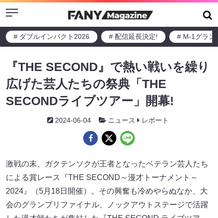
Menu
# ダブルインパクト2026
# 配信延長決定!
# M-1グラ
『THE SECOND』で熱い戦いを繰り
広げた芸人たちの祭典「THE
SECONDライブツアー」開幕!
2024-06-04
ニュース
レポート
激戦の末、ガクテンソクが王者となったベテラン芸人たち
による賞レース『THE SECOND～漫才トーナメント～
2024』（5月18日開催）。その興奮も冷めやらぬなか、大
会のグランプリファイナル、ノックアウトステージで活躍