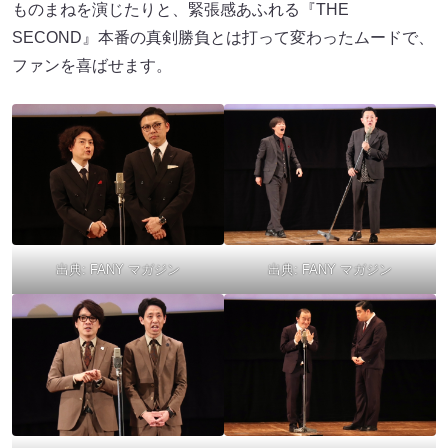
ものまねを演じたりと、緊張感あふれる『THE
SECOND』本番の真剣勝負とは打って変わったムードで、
ファンを喜ばせます。
出典:
FANY マガジン
出典:
FANY マガジン