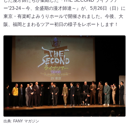
した漫才師たちが集結した『THE SECOND ライブツア
ー’23-24～今、全盛期の漫才師達～』が、5月26日（日）に
東京・有楽町よみうりホール​​で開催されました。今後、大
阪、福岡とまわるツアー初日の様子をレポートします！
出典:
FANY マガジン