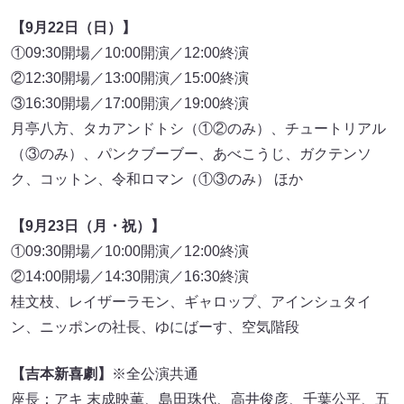
【9月22日（日）】
①09:30開場／10:00開演／12:00終演
②12:30開場／13:00開演／15:00終演
③16:30開場／17:00開演／19:00終演
月亭八方、タカアンドトシ（①②のみ）、チュートリアル
（③のみ）、パンクブーブー、あべこうじ、ガクテンソ
ク、コットン、令和ロマン（①③のみ） ほか
【9月23日（月・祝）】
①09:30開場／10:00開演／12:00終演
②14:00開場／14:30開演／16:30終演
桂文枝、レイザーラモン、ギャロップ、アインシュタイ
ン、ニッポンの社長、ゆにばーす、空気階段
【吉本新喜劇】
※全公演共通
座長：アキ 末成映薫、島田珠代、高井俊彦、千葉公平、五