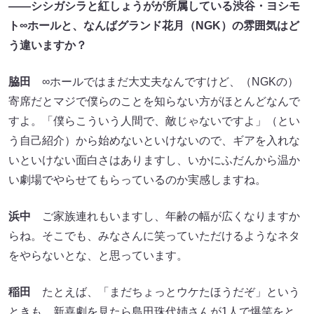
――シシガシラと紅しょうがが所属している渋谷・ヨシモ
ト∞ホールと、なんばグランド花月（NGK）の雰囲気はど
う違いますか？
脇田
∞ホールではまだ大丈夫なんですけど、（NGKの）
寄席だとマジで僕らのことを知らない方がほとんどなんで
すよ。「僕らこういう人間で、敵じゃないですよ」（とい
う自己紹介）から始めないといけないので、ギアを入れな
いといけない面白さはありますし、いかにふだんから温か
い劇場でやらせてもらっているのか実感しますね。
浜中
ご家族連れもいますし、年齢の幅が広くなりますか
らね。そこでも、みなさんに笑っていただけるようなネタ
をやらないとな、と思っています。
稲田
たとえば、「まだちょっとウケたほうだぞ」という
ときも、新喜劇を見たら島田珠代姉さんが1人で爆笑をと