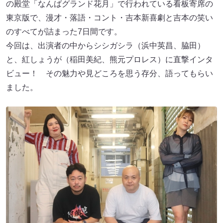
の殿堂「なんばグランド花月」で行われている看板寄席の
東京版で、漫才・落語・コント・吉本新喜劇と吉本の笑い
のすべてが詰まった7日間です。
今回は、出演者の中からシシガシラ（浜中英昌、脇田）
と、紅しょうが（稲田美紀、熊元プロレス）に直撃インタ
ビュー！ その魅力や見どころを思う存分、語ってもらい
ました。