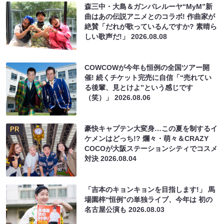
森三中・大島＆ガンバレルーヤ“MyM”新
曲はあの伝説アニメとのコラボ! 作曲家が
絶賛「だれが歌っているんですか? 素晴ら
しい歌声だ!」
2026.08.08
COWCOWが今年も恒例の全国ツアー開
催! 続くチケット完売に自信「“売れてい
る後輩、見とけよ”という感じです
（笑）」
2026.08.06
豪快キャプテン大変身…この夏を制するイ
PR
ケメンはどっち!? 爛々・萌々＆CRAZY
COCOが大阪ステーションシティでコスメ
対決
2026.08.04
「吉本のキョンキョンを目指します!」 馬
場園梓“恒例”の単独ライブ、今年は 初の
名古屋公演も
2026.08.03