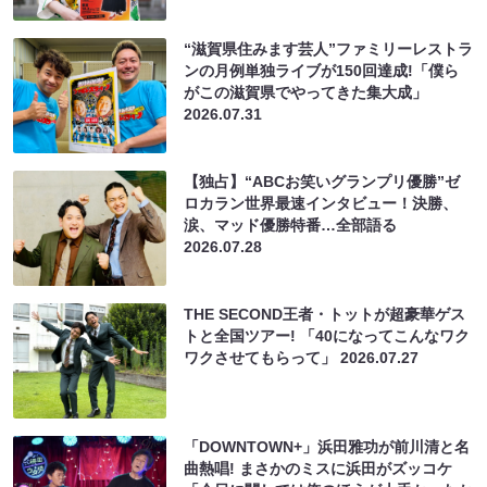
“滋賀県住みます芸人”ファミリーレストラ
ンの月例単独ライブが150回達成!「僕ら
がこの滋賀県でやってきた集大成」
2026.07.31
【独占】“ABCお笑いグランプリ優勝”ゼ
ロカラン世界最速インタビュー！決勝、
涙、マッド優勝特番…全部語る
2026.07.28
THE SECOND王者・トットが超豪華ゲス
トと全国ツアー! 「40になってこんなワク
ワクさせてもらって」
2026.07.27
「DOWNTOWN+」浜田雅功が前川清と名
曲熱唱! まさかのミスに浜田がズッコケ