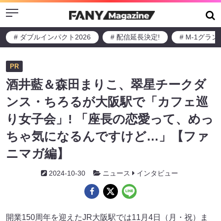
Menu
# ダブルインパクト2026
# 配信延長決定!
# M-1グラ
PR
酒井藍＆森田まりこ、翠星チークダ
ンス・ちろるが大阪駅で「カフェ巡
り女子会」! 「座長の恋愛って、めっ
ちゃ気になるんですけど…」【ファ
ニマガ編】
2024-10-30
ニュース
インタビュー
開業150周年を迎えたJR大阪駅では11月4日（月・祝）ま