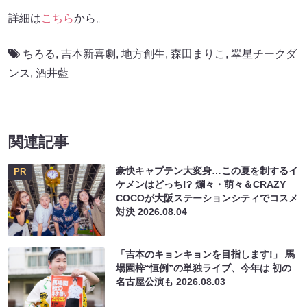
詳細は
こちら
から。
ちろる
,
吉本新喜劇
,
地方創生
,
森田まりこ
,
翠星チークダ
ンス
,
酒井藍
関連記事
豪快キャプテン大変身…この夏を制するイ
PR
ケメンはどっち!? 爛々・萌々＆CRAZY
COCOが大阪ステーションシティでコスメ
対決
2026.08.04
「吉本のキョンキョンを目指します!」 馬
場園梓“恒例”の単独ライブ、今年は 初の
名古屋公演も
2026.08.03