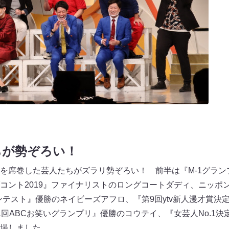
ちが勢ぞろい！
を席巻した芸人たちがズラリ勢ぞろい！ 前半は『M-1グランプ
コント2019』ファイナリストのロングコートダディ、ニッポ
コンテスト』優勝のネイビーズアフロ、『第9回ytv新人漫才賞決
回ABCお笑いグランプリ』優勝のコウテイ、『女芸人No.1決定戦T
場しました。