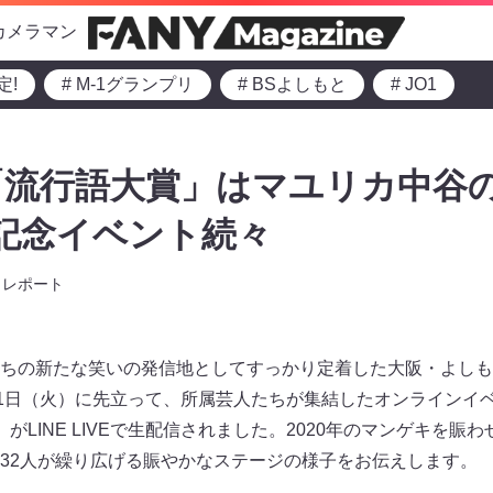
カメラマン
定!
# M-1グランプリ
# BSよしもと
# JO1
流行語大賞」はマユリカ中谷の
記念イベント続々
レポート
ちの新たな笑いの発信地としてすっかり定着した大阪・よしも
月1日（火）に先立って、所属芸人たちが集結したオンラインイ
がLINE LIVEで生配信されました。2020年のマンゲキを賑
32人が繰り広げる賑やかなステージの様子をお伝えします。