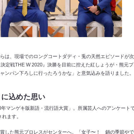
らは、現場でのロングコートダディ・兎の天然エピソードが次
1決定戦THE W 2020』決勝を目前に控えた紅しょうが・熊
ャンパン下ろしに行ったろうかな」と意気込みを語りました。
」に込めた思い
20年マンゲキ版新語・流行語大賞」。所属芸人へのアンケート
表されます。
賞した熊元プロレスがセンターへ。「女子〜！ 鍋の季節やで