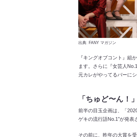
出典:
FANY マガジン
『キングオブコント』組か
ます。さらに『女芸人No.
元カレがやってるバーにシ
「ちゅど〜ん！
前半の目玉企画は、「20
ゲキの流行語No.1”が発
その前に、昨年の大賞を受