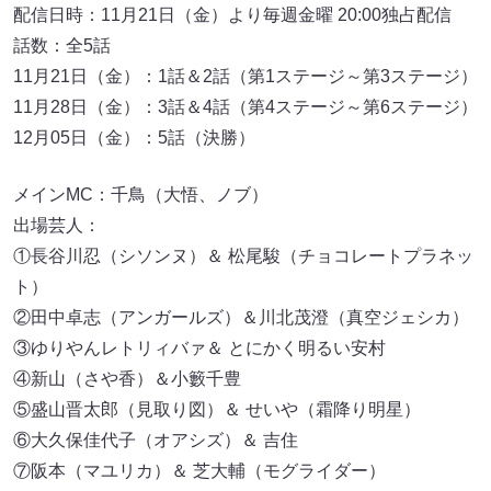
配信日時：11月21日（金）より毎週金曜 20:00独占配信
話数：全5話
11月21日（金）：1話＆2話（第1ステージ～第3ステージ）
11月28日（金）：3話＆4話（第4ステージ～第6ステージ）
12月05日（金）：5話（決勝）
メインMC：千鳥（大悟、ノブ）
出場芸人：
①長谷川忍（シソンヌ）＆ 松尾駿（チョコレートプラネッ
ト）
②田中卓志（アンガールズ）＆川北茂澄（真空ジェシカ）
③ゆりやんレトリィバァ＆ とにかく明るい安村
④新山（さや香）＆小籔千豊
⑤盛山晋太郎（見取り図）＆ せいや（霜降り明星）
⑥大久保佳代子（オアシズ）＆ 吉住
⑦阪本（マユリカ）＆ 芝大輔（モグライダー）