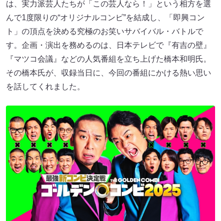
は、実力派芸人たちが「この芸人なら！」という相方を選
んで1度限りの“オリジナルコンビ”を結成し、「即興コン
ト」の頂点を決める究極のお笑いサバイバル・バトルで
す。企画・演出を務めるのは、日本テレビで『有吉の壁』
『マツコ会議』などの人気番組を立ち上げた橋本和明氏。
その橋本氏が、収録当日に、今回の番組にかける熱い思い
を話してくれました。