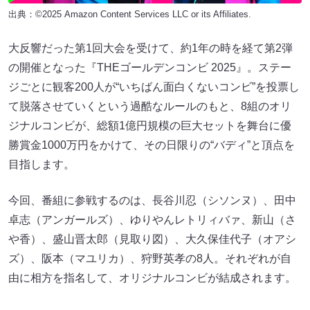
出典：©2025 Amazon Content Services LLC or its Affiliates.
大反響だった第1回大会を受けて、約1年の時を経て第2弾
の開催となった『THEゴールデンコンビ 2025』。ステー
ジごとに観客200人が“いちばん面白くないコンビ”を投票し
て脱落させていくという過酷なルールのもと、8組のオリ
ジナルコンビが、総額1億円規模の巨大セットを舞台に優
勝賞金1000万円をかけて、その日限りの“バディ”と頂点を
目指します。
今回、番組に参戦するのは、長谷川忍（シソンヌ）、田中
卓志（アンガールズ）、ゆりやんレトリィバァ、新山（さ
や香）、盛山晋太郎（見取り図）、大久保佳代子（オアシ
ズ）、阪本（マユリカ）、狩野英孝の8人。それぞれが自
由に相方を指名して、オリジナルコンビが結成されます。