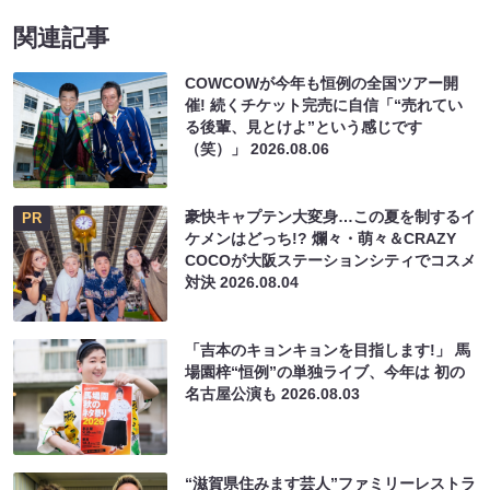
関連記事
COWCOWが今年も恒例の全国ツアー開
催! 続くチケット完売に自信「“売れてい
る後輩、見とけよ”という感じです
（笑）」
2026.08.06
豪快キャプテン大変身…この夏を制するイ
PR
ケメンはどっち!? 爛々・萌々＆CRAZY
COCOが大阪ステーションシティでコスメ
対決
2026.08.04
「吉本のキョンキョンを目指します!」 馬
場園梓“恒例”の単独ライブ、今年は 初の
名古屋公演も
2026.08.03
“滋賀県住みます芸人”ファミリーレストラ