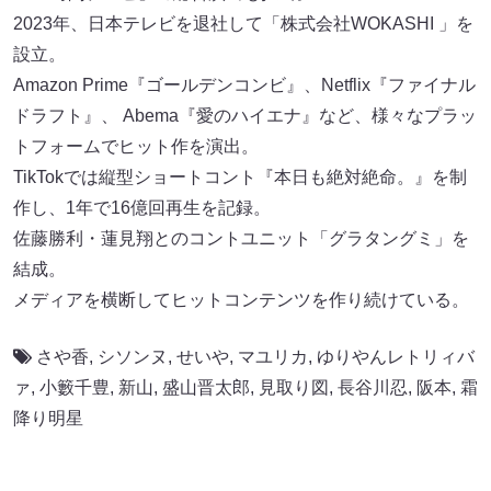
2023年、日本テレビを退社して「株式会社WOKASHI 」を
設立。
Amazon Prime『ゴールデンコンビ』、Netflix『ファイナル
ドラフト』、 Abema『愛のハイエナ』など、様々なプラッ
トフォームでヒット作を演出。
TikTokでは縦型ショートコント『本日も絶対絶命。』を制
作し、1年で16億回再生を記録。
佐藤勝利・蓮見翔とのコントユニット「グラタングミ」を
結成。
メディアを横断してヒットコンテンツを作り続けている。
さや香
,
シソンヌ
,
せいや
,
マユリカ
,
ゆりやんレトリィバ
ァ
,
小籔千豊
,
新山
,
盛山晋太郎
,
見取り図
,
長谷川忍
,
阪本
,
霜
降り明星