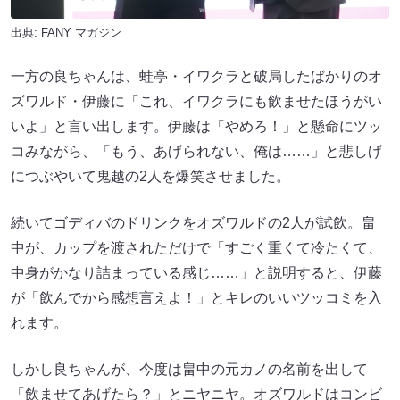
出典:
FANY マガジン
一方の良ちゃんは、蛙亭・イワクラと破局したばかりのオ
ズワルド・伊藤に「これ、イワクラにも飲ませたほうがい
いよ」と言い出します。伊藤は「やめろ！」と懸命にツッ
コみながら、「もう、あげられない、俺は……」と悲しげ
につぶやいて鬼越の2人を爆笑させました。
続いてゴディバのドリンクをオズワルドの2人が試飲。畠
中が、カップを渡されただけで「すごく重くて冷たくて、
中身がかなり詰まっている感じ……」と説明すると、伊藤
が「飲んでから感想言えよ！」とキレのいいツッコミを入
れます。
しかし良ちゃんが、今度は畠中の元カノの名前を出して
「飲ませてあげたら？」とニヤニヤ。オズワルドはコンビ