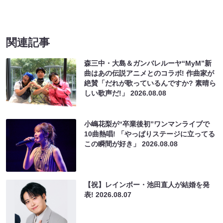
関連記事
森三中・大島＆ガンバレルーヤ“MyM”新
曲はあの伝説アニメとのコラボ! 作曲家が
絶賛「だれが歌っているんですか? 素晴ら
しい歌声だ!」
2026.08.08
小嶋花梨が“卒業後初”ワンマンライブで
10曲熱唱! 「やっぱりステージに立ってる
この瞬間が好き」
2026.08.08
【祝】レインボー・池田直人が結婚を発
表!
2026.08.07