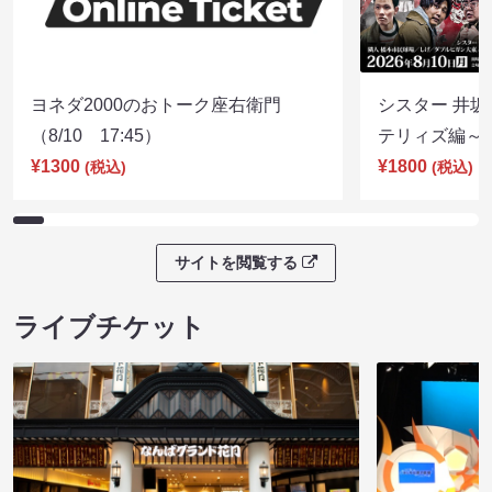
ヨネダ2000のおトーク座右衛門
シスター 井坂
（8/10 17:45）
テリィズ編～（8
¥1300
¥1800
(税込)
(税込)
サイトを閲覧する
ライブチケット