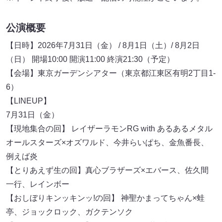
公演概要
【日時】2026年7月31日（金） / 8月1日（土）/ 8月2日
（日） 開場10:00 開演11:00 終演21:30（予定）
【会場】東京ガーデンシアター（東京都江東区有明2丁目1-
6）
【LINEUP】
7月31日（金）
【現地集合の回】 レイザーラモンRG with あるあるメタル
オールスターズ×オズワルド、今井らいぱち、金魚番長、
例えば炎
【とりあえず生の回】真心ブラザーズ×エバース、佐久間
一行、レインボー
【おしぼりキンッキンッ!の回】 神聖かまってちゃん×蛙
亭、ジョックロック、ガクテンソク