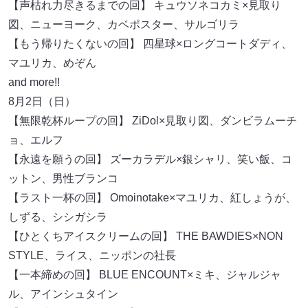
【声枯れ力尽きるまでの回】 キュウソネコカミ×見取り
図、ニューヨーク、カベポスター、サルゴリラ
【もう帰りたくないの回】 四星球×ロングコートダディ、
マユリカ、めぞん
and more!!
8月2日（日）
【無限乾杯ループの回】 ZiDol×見取り図、ダンビラムーチ
ョ、エルフ
【永遠を願うの回】 ズーカラデル×銀シャリ、笑い飯、コ
ットン、男性ブランコ
【ラスト一杯の回】 Omoinotake×マユリカ、紅しょうが、
しずる、シシガシラ
【ひとくちアイスクリームの回】 THE BAWDIES×NON
STYLE、ライス、ニッポンの社長
【一本締めの回】 BLUE ENCOUNT×ミキ、ジャルジャ
ル、アインシュタイン