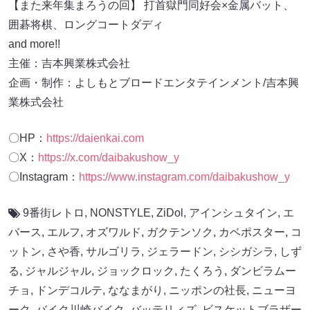
【また来年集まろうの回】 打首獄門同好会×金属バット、
囲碁将棋、ロングコートダディ
and more!!
主催：吉本興業株式会社
企画・制作：よしもとブロードエンタテインメント/吉本興
業株式会社
〇HP：
https://daienkai.com
〇X：
https://x.com/daibakushow_y
〇Instagram：
https://www.instagram.com/daibakushow_y
9番街レトロ
,
NONSTYLE
,
ZiDol
,
アインシュタイン
,
エ
バース
,
エルフ
,
オズワルド
,
ガクテンソク
,
カベポスター
,
コ
ットン
,
さや香
,
サルゴリラ
,
ジェラードン
,
シシガシラ
,
しず
る
,
ジャルジャル
,
ジョックロック
,
たくろう
,
ダンビラムー
チョ
,
ドンデコルテ
,
ななまがり
,
ニッポンの社長
,
ニューヨ
ーク
,
バイク川崎バイク
,
バッテリィズ
,
ビスケットブラザー