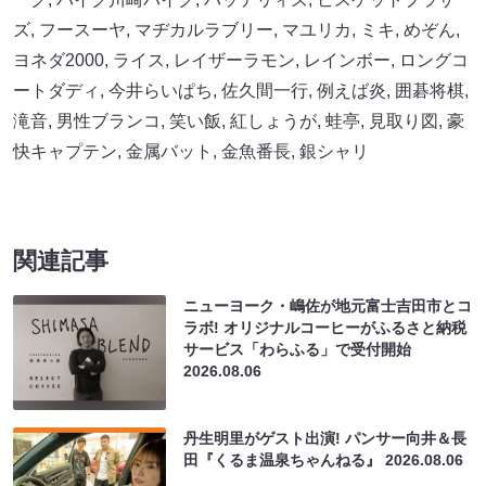
ズ
,
フースーヤ
,
マヂカルラブリー
,
マユリカ
,
ミキ
,
めぞん
,
ヨネダ2000
,
ライス
,
レイザーラモン
,
レインボー
,
ロングコ
ートダディ
,
今井らいぱち
,
佐久間一行
,
例えば炎
,
囲碁将棋
,
滝音
,
男性ブランコ
,
笑い飯
,
紅しょうが
,
蛙亭
,
見取り図
,
豪
快キャプテン
,
金属バット
,
金魚番長
,
銀シャリ
関連記事
ニューヨーク・嶋佐が地元富士吉田市とコ
ラボ! オリジナルコーヒーがふるさと納税
サービス「わらふる」で受付開始
2026.08.06
丹生明里がゲスト出演! パンサー向井＆長
田『くるま温泉ちゃんねる』
2026.08.06