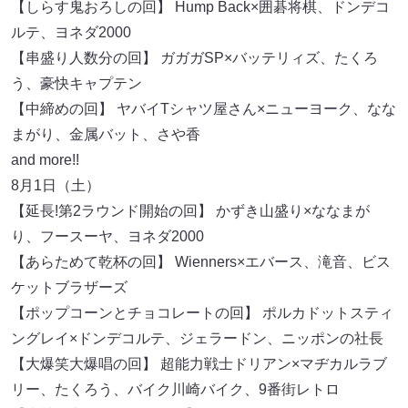
【しらす鬼おろしの回】 Hump Back×囲碁将棋、ドンデコ
ルテ、ヨネダ2000
【串盛り人数分の回】 ガガガSP×バッテリィズ、たくろ
う、豪快キャプテン
【中締めの回】 ヤバイTシャツ屋さん×ニューヨーク、なな
まがり、金属バット、さや香
and more!!
8月1日（土）
【延長!第2ラウンド開始の回】 かずき山盛り×ななまが
り、フースーヤ、ヨネダ2000
【あらためて乾杯の回】 Wienners×エバース、滝音、ビス
ケットブラザーズ
【ポップコーンとチョコレートの回】 ポルカドットスティ
ングレイ×ドンデコルテ、ジェラードン、ニッポンの社長
【大爆笑大爆唱の回】 超能力戦士ドリアン×マヂカルラブ
リー、たくろう、バイク川崎バイク、9番街レトロ