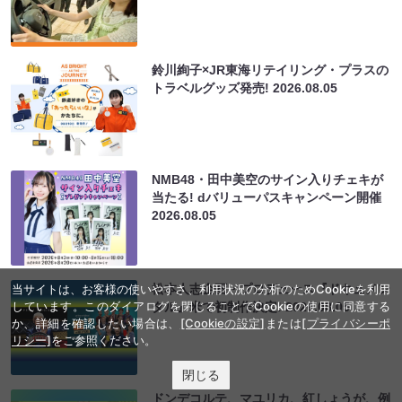
鈴川絢子×JR東海リテイリング・プラスの
トラベルグッズ発売!
2026.08.05
NMB48・田中美空のサイン入りチェキが
当たる! dバリューパスキャンペーン開催
2026.08.05
当サイトは、お客様の使いやすさ、利用状況の分析のためCookieを利用
松本人志企画・プロデュース『ドキュメン
しています。このダイアログを閉じることでCookieの使用に同意する
タル』米で初制作決定!
2026.08.05
か、詳細を確認したい場合は、
[Cookieの設定]
または
[プライバシーポ
リシー]
をご参照ください。
閉じる
ドンデコルテ、マユリカ、紅しょうが、例