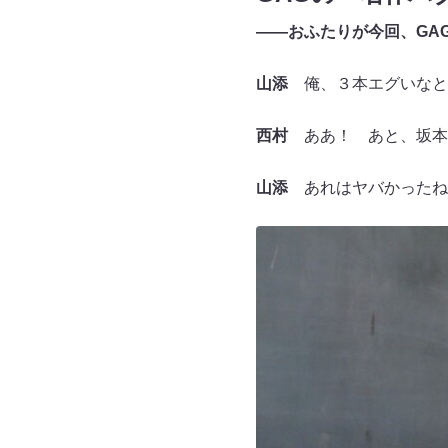
――おふたりが今回、GA
山添
俺、３本エグいなと
西村
ああ！ あと、坂本
山添
あれはヤバかったね