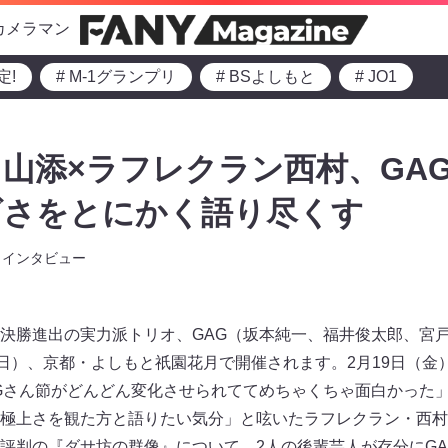
カメラマン
定!
# M-1グランプリ
# BSよしもと
# JO1
山添×ラフレクラン西村、GA
ゴさをとにかく語り尽くす
インタビュー
決勝進出の実力派トリオ、GAG（坂本純一、福井俊太郎、宮
（日）、京都・よしもと祇園花月で開催されます。2月19日（金
Gさん節がどんどん変化させられててめちゃくちゃ面白かった
極上さを観た方と語りたい気分」と呟いたラフレクラン・西村
評判の『ダサ坊の群像』について、2人の後輩芸人が存分にGA