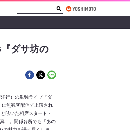
Search Form
Search
G『ダサ坊の
戸洋行）の単独ライブ『ダ
）に無観客配信で上演され
」と呟いた相席スタート・
真二。関係各所でも「あの
Gの魅力を語り尽くしま