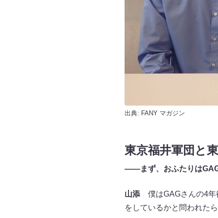
出典:
FANY マガジン
東京福井軍団と
――まず、おふたりはGA
山添
僕はGAGさんの4年
をしているかと問われたら