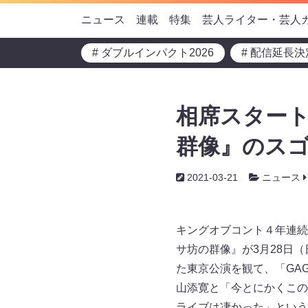
ニュース
連載
特集
芸人ライター・芸人
# ダブルインパクト2026
# 配信延長決
相席スタート
群像』のス
2021-03-21
ニュース
キングオブコント４年連続
サ坊の群像』が3月28日
た東京公演を観て、「GA
山添寛と「今とにかくこの
ライブは凄かった」という