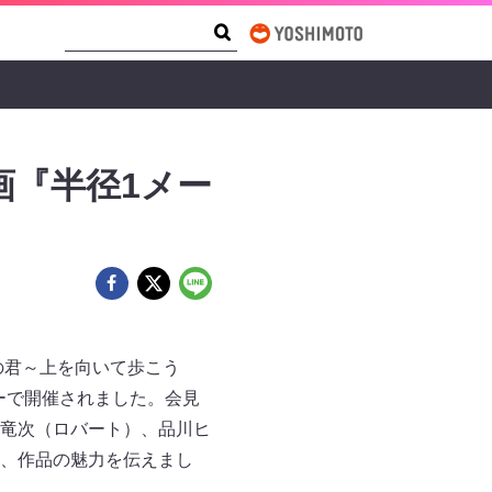
Search Form
Search
画『半径1メー
の君～上を向いて歩こう
ーで開催されました。会見
竜次（ロバート）、品川ヒ
、作品の魅力を伝えまし