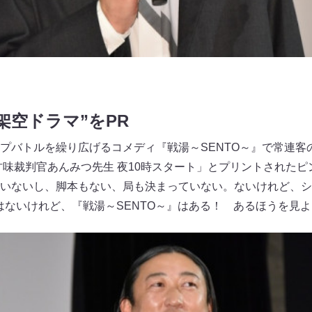
架空ドラマ”をPR
プバトルを繰り広げるコメディ『戦湯～SENTO～』で常連客
甘味裁判官あんみつ先生 夜10時スタート」とプリントされた
いないし、脚本もない、局も決まっていない。ないけれど、シ
はないけれど、『戦湯～SENTO～』はある！ あるほうを見