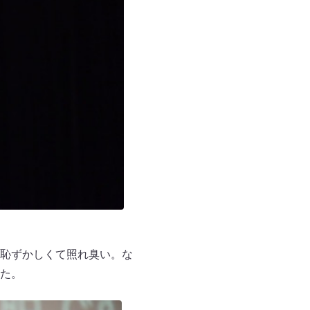
恥ずかしくて照れ臭い。な
た。