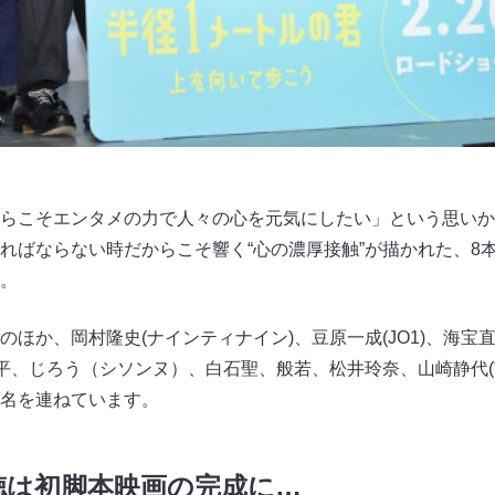
らこそエンタメの力で人々の心を元気にしたい」という思いか
ればならない時だからこそ響く“心の濃厚接触”が描かれた、8
。
のほか、岡村隆史(ナインティナイン)、豆原一成(JO1)、海宝
徹平、じろう（シソンヌ）、白石聖、般若、松井玲奈、山崎静代(
名を連ねています。
徳は初脚本映画の完成に…