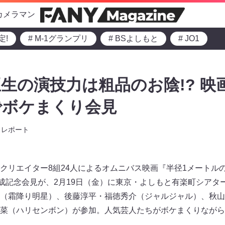
カメラマン
定!
# M-1グランプリ
# BSよしもと
# JO1
生の演技力は粗品のお陰!? 映
でボケまくり会見
レポート
クリエイター8組24人によるオムニバス映画『半径1メートル
完成記念会見が、2月19日（金）に東京・よしもと有楽町シアタ
（霜降り明星）、後藤淳平・福徳秀介（ジャルジャル）、秋山
菜（ハリセンボン）が参加。人気芸人たちがボケまくりながら