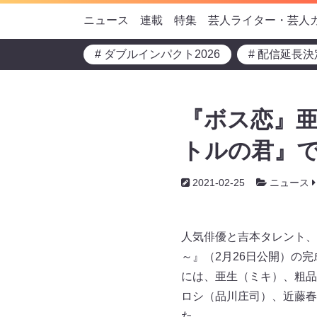
ニュース
連載
特集
芸人ライター・芸人
# ダブルインパクト2026
# 配信延長決
『ボス恋』亜
トルの君』
2021-02-25
ニュース
人気俳優と吉本タレント、
～』（2月26日公開）の
には、亜生（ミキ）、粗品
ロシ（品川庄司）、近藤春
た。