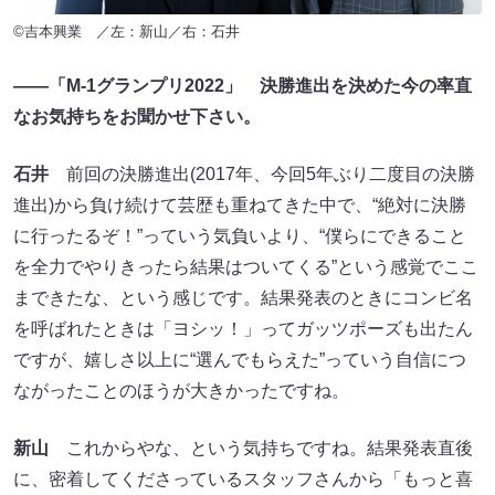
©吉本興業 ／左：新山／右：石井
――「M-1グランプリ2022」 決勝進出を決めた今の率直
なお気持ちをお聞かせ下さい。
石井
前回の決勝進出(2017年、今回5年ぶり二度目の決勝
進出)から負け続けて芸歴も重ねてきた中で、“絶対に決勝
に行ったるぞ！”っていう気負いより、“僕らにできること
を全力でやりきったら結果はついてくる”という感覚でここ
まできたな、という感じです。結果発表のときにコンビ名
を呼ばれたときは「ヨシッ！」ってガッツポーズも出たん
ですが、嬉しさ以上に“選んでもらえた”っていう自信につ
ながったことのほうが大きかったですね。
新山
これからやな、という気持ちですね。結果発表直後
に、密着してくださっているスタッフさんから「もっと喜