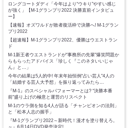
ロングコートダディ「今年はより“ウキり”やすい感じ
が強く」【M-1グランプリ2022 決勝直前インタビュ
ー】
【速報】オズワルドが敗者復活枠で決勝へ! M-1グラン
プリ2022
【超速報】M-1グランプリ2022、優勝はウエストラン
ド
M-1新王者ウエストランドが“事務所の先輩”爆笑問題か
らもらったアドバイス「珍しく『このネタいいじゃ
ん』と…」
今年の結果は5人的中! 年末年始恒例“占い芸人”4人の
「結婚する芸人大予想」を振り返ってみたら…
『M-1』のスペシャルパフォーマーとは? “決勝本番
前”盛り上げの極意と運営のリスペクト
M-1のウラ側を知る4人が語る「チャンピオンの法則」
と「松本人志の握手」
『M-1グランプリ2022～新時代！漫才を塗り替えろ。
～』6月14日DVD発売決定!