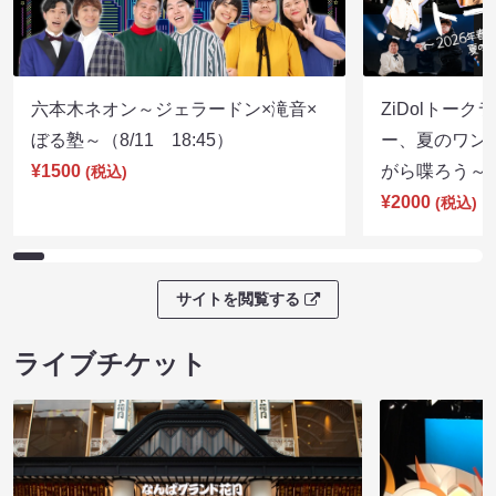
六本木ネオン～ジェラードン×滝音×
ZiDolトーク
ぼる塾～（8/11 18:45）
ー、夏のワン
¥1500
がら喋ろう～（8
(税込)
¥2000
(税込)
サイトを閲覧する
ライブチケット