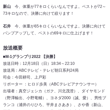
新山
今、体重が77キロくらいなんですよ。ベストが72～
73キロなので、決勝に向けて絞ります！
石井
今、体重が65キロくらいなんですよ。決勝に向けて
パンプアップして、ベストの69キロに仕上げます！
放送概要
■
M-1グランプリ2022 【決勝】
放送日時：12月18日（日）18:34～22:10
放送局：ABCテレビ・テレビ朝日系列24局
司会：今田耕司、上戸彩
リポーター ：ヒロド歩美（ABCテレビアナウンサー）
出場者：真空ジェシカ（ガク、川北茂澄）、ダイヤモンド
（野澤輸出、小野竜輔）、ヨネダ2000（誠、愛）、男性ブ
ランコ（浦井のりひろ、平井まさあき）、さや香（新山、