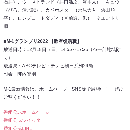
石井）、ウエストランド（井口浩之、河本太）、キュウ
（ぴろ、清水誠）、カベポスター（永見大吾、浜田順
平）、ロングコートダディ（堂前透、兎） ※エントリー
順
■
M-1グランプリ2022 【敗者復活戦】
放送日時：12月18日（日）14:55～17:25（※一部地域除
く）
放送局：ABCテレビ・テレビ朝日系列24局
司会：陣内智則
M-1最新情報は、ホームぺージ・SNS等で展開中！ ぜひ
ご覧ください！！
番組公式ホームページ
番組公式ツイッター
番組公式LINE