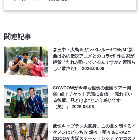
関連記事
森三中・大島＆ガンバレルーヤ“MyM”新
曲はあの伝説アニメとのコラボ! 作曲家が
絶賛「だれが歌っているんですか? 素晴ら
しい歌声だ!」
2026.08.08
COWCOWが今年も恒例の全国ツアー開
催! 続くチケット完売に自信「“売れてい
る後輩、見とけよ”という感じです
（笑）」
2026.08.06
豪快キャプテン大変身…この夏を制するイ
PR
ケメンはどっち!? 爛々・萌々＆CRAZY
COCOが大阪ステーションシティでコスメ