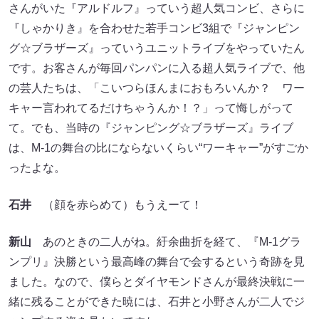
さんがいた『アルドルフ』っていう超人気コンビ、さらに
『しゃかりき』を合わせた若手コンビ3組で『ジャンピン
グ☆ブラザーズ』っていうユニットライブをやっていたん
です。お客さんが毎回パンパンに入る超人気ライブで、他
の芸人たちは、「こいつらほんまにおもろいんか？ ワー
キャー言われてるだけちゃうんか！？」って悔しがって
て。でも、当時の『ジャンピング☆ブラザーズ』ライブ
は、M-1の舞台の比にならないくらい“ワーキャー”がすごか
ったよな。
石井
（顔を赤らめて）もうえーて！
新山
あのときの二人がね。紆余曲折を経て、『M-1グラ
ンプリ』決勝という最高峰の舞台で会するという奇跡を見
ました。なので、僕らとダイヤモンドさんが最終決戦に一
緒に残ることができた暁には、石井と小野さんが二人でジ