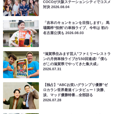
COCOが大阪ステーションシティでコスメ
対決
2026.08.04
「吉本のキョンキョンを目指します!」 馬
場園梓“恒例”の単独ライブ、今年は 初の
名古屋公演も
2026.08.03
“滋賀県住みます芸人”ファミリーレストラ
ンの月例単独ライブが150回達成!「僕ら
がこの滋賀県でやってきた集大成」
2026.07.31
【独占】“ABCお笑いグランプリ優勝”ゼ
ロカラン世界最速インタビュー！決勝、
涙、マッド優勝特番…全部語る
2026.07.28