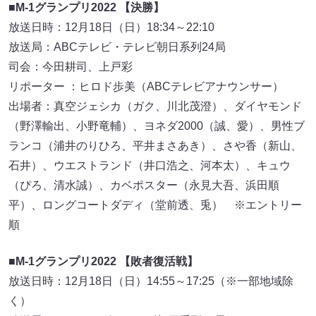
■
M-1グランプリ2022 【決勝】
放送日時：12月18日（日）18:34～22:10
放送局：ABCテレビ・テレビ朝日系列24局
司会：今田耕司、上戸彩
リポーター ：ヒロド歩美（ABCテレビアナウンサー）
出場者：真空ジェシカ（ガク、川北茂澄）、ダイヤモンド
（野澤輸出、小野竜輔）、ヨネダ2000（誠、愛）、男性ブ
ランコ（浦井のりひろ、平井まさあき）、さや香（新山、
石井）、ウエストランド（井口浩之、河本太）、キュウ
（ぴろ、清水誠）、カベポスター（永見大吾、浜田順
平）、ロングコートダディ（堂前透、兎） ※エントリー
順
■
M-1グランプリ2022 【敗者復活戦】
放送日時：12月18日（日）14:55～17:25（※一部地域除
く）