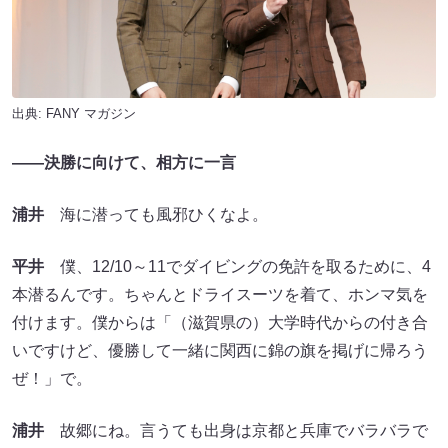
出典:
FANY マガジン
――決勝に向けて、相方に一言
浦井
海に潜っても風邪ひくなよ。
平井
僕、12/10～11でダイビングの免許を取るために、4
本潜るんです。ちゃんとドライスーツを着て、ホンマ気を
付けます。僕からは「（滋賀県の）大学時代からの付き合
いですけど、優勝して一緒に関西に錦の旗を掲げに帰ろう
ぜ！」で。
浦井
故郷にね。言うても出身は京都と兵庫でバラバラで