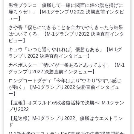
男性ブランコ「優勝して一緒に関西に錦の旗を掲げに
帰ろうぜ！」【M-1グランプリ2022 決勝直前インタビ
ュー】
さや香「僕らにできることを全力でやりきったら結果
はついてくる」【M-1グランプリ2022 決勝直前インタ
ビュー】
キュウ「いつも通りやれれば、優勝もある」【M-1グ
ランプリ2022 決勝直前インタビュー】
カベポスター「“勢い”が一番あると思ってます」【M-1
グランプリ2022 決勝直前インタビュー】
ロングコートダディ「今年はより“ウキり”やすい感じ
が強く」【M-1グランプリ2022 決勝直前インタビュ
ー】
【速報】オズワルドが敗者復活枠で決勝へ! M-1グラン
プリ2022
【超速報】M-1グランプリ2022、優勝はウエストラン
ド
M-1新王者ウエストランドが“事務所の先輩”爆笑問題か