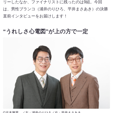
リーしたなか、ファイナリストに残ったのは9組。今回
は、男性ブランコ（浦井のりひろ、平井まさあき）の決勝
直前インタビューをお届けします！
“うれしさ心電図”が上の方で一定
©吉本興業 ／左：浦井のりひろ／右：平井まさあき