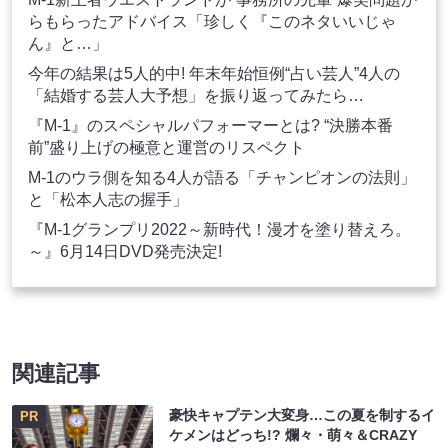
らもらったアドバイス「珍しく『このネタいいじゃ
ん』と…」
今年の結果は5人的中! 年末年始恒例“占い芸人”4人の
「結婚する芸人大予想」を振り返ってみたら…
『M-1』のスペシャルパフォーマーとは? “決勝本番
前”盛り上げの極意と運営のリスペクト
M-1のウラ側を知る4人が語る「チャンピオンの法則」
と「松本人志の握手」
『M-1グランプリ2022～新時代！漫才を塗り替えろ。
～』6月14日DVD発売決定!
関連記事
豪快キャプテン大変身…この夏を制するイ
PR
ケメンはどっち!? 爛々・萌々＆CRAZY