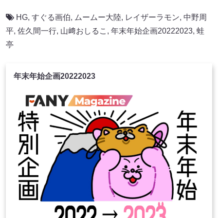
HG
,
すぐる画伯
,
ムームー大陸
,
レイザーラモン
,
中野周
平
,
佐久間一行
,
山﨑おしるこ
,
年末年始企画20222023
,
蛙
亭
年末年始企画20222023