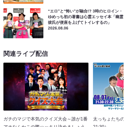
“エロ”と“怖い”が融合!? 3時のヒロイン・
ゆめっち初の著書は心霊エッセイ本「幽霊
彼氏が便座を上げてトイレするの」
2026.08.06
関連ライブ配信
ガチのマジで本気のクイズ大会～誰が1番
太っちょたちの
アホなんかこの際ハッキリ決めましょう
21:30）