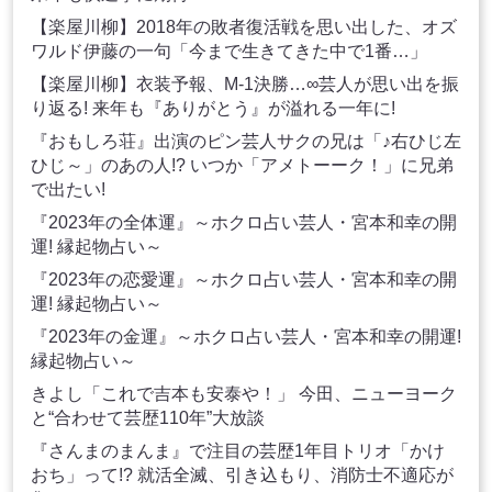
【楽屋川柳】2018年の敗者復活戦を思い出した、オズ
ワルド伊藤の一句「今まで生きてきた中で1番…」
【楽屋川柳】衣装予報、M-1決勝…∞芸人が思い出を振
り返る! 来年も『ありがとう』が溢れる一年に!
『おもしろ荘』出演のピン芸人サクの兄は「♪右ひじ左
ひじ～」のあの人!? いつか「アメトーーク！」に兄弟
で出たい!
『2023年の全体運』～ホクロ占い芸人・宮本和幸の開
運! 縁起物占い～
『2023年の恋愛運』～ホクロ占い芸人・宮本和幸の開
運! 縁起物占い～
『2023年の金運』～ホクロ占い芸人・宮本和幸の開運!
縁起物占い～
きよし「これで吉本も安泰や！」 今田、ニューヨーク
と“合わせて芸歴110年”大放談
『さんまのまんま』で注目の芸歴1年目トリオ「かけ
おち」って!? 就活全滅、引き込もり、消防士不適応が