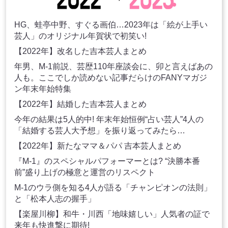
HG、蛙亭中野、すぐる画伯…2023年は「絵が上手い
芸人」のオリジナル年賀状で初笑い!
【2022年】改名した吉本芸人まとめ
年男、M-1前説、芸歴110年座談会に、卯と言えばあの
人も。ここでしか読めない記事だらけのFANYマガジ
ン年末年始特集
【2022年】結婚した吉本芸人まとめ
今年の結果は5人的中! 年末年始恒例“占い芸人”4人の
「結婚する芸人大予想」を振り返ってみたら…
【2022年】新たなママ＆パパ 吉本芸人まとめ
『M-1』のスペシャルパフォーマーとは? “決勝本番
前”盛り上げの極意と運営のリスペクト
M-1のウラ側を知る4人が語る「チャンピオンの法則」
と「松本人志の握手」
【楽屋川柳】和牛・川西「地味嬉しい」人気者の証で
来年も快進撃に期待!