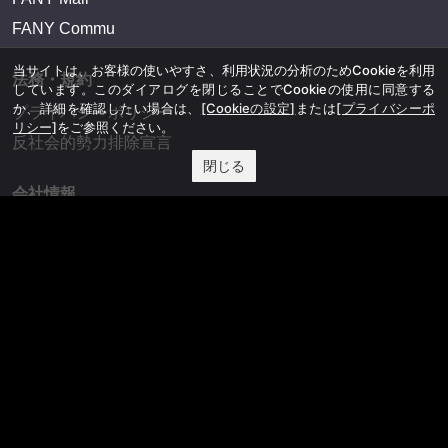
FANY Commu
当サイトは、お客様の使いやすさ、利用状況の分析のためCookieを利用
法務・規約
しています。このダイアログを閉じることでCookieの使用に同意する
か、詳細を確認したい場合は、
[Cookieの設定]
または
[プライバシーポ
プライバシーポリシー
リシー]
をご参照ください。
反社会的勢力排除宣言
閉じる
会社情報
吉本興業株式会社
お問い合わせ
その他
よしもとニュースセンターアーカイブ
©YOSHIMOTO KOGYO, All Rights Reserved.