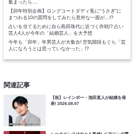
集まったら…
【卯年特別企画】ロングコートダディ兎に“うさぎ”に
まつわる10の質問をしてみたら意外な一面が…!?
占いを当てるために自ら島田珠代に近づく作戦!? 占い
芸人4人が今年の「結婚芸人」を大予想
今年も「卯年」年男芸人が大集合! 空気階段もぐら「芸
人になろうとは思っていなかった」!?
関連記事
【祝】レインボー・池田直人が結婚を発
表!
2026.08.07
シークエンスはやとも監修! ペアリング霊