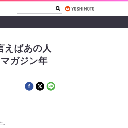
Search Form
Search
と言えばあの人
Yマガジン年
た。