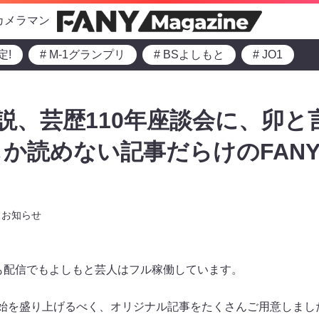
カメラマン
定!
# M-1グランプリ
# BSよしもと
# JO1
前説、芸歴110年座談会に、卯
か読めない記事だらけのFAN
お知らせ
も配信でもよしもと芸人はフル稼働しています。
年始を盛り上げるべく、オリジナル記事をたくさんご用意しまし