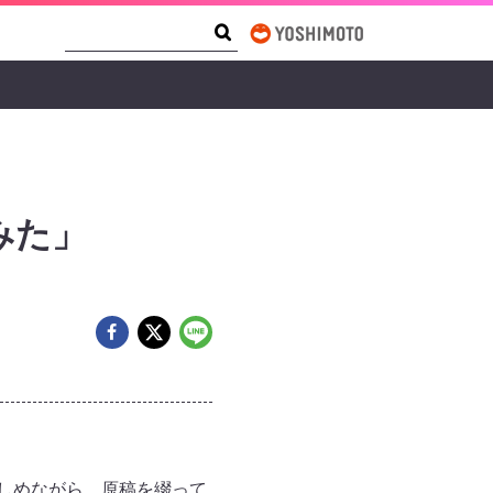
Search Form
Search
みた」
しめながら、原稿を綴って