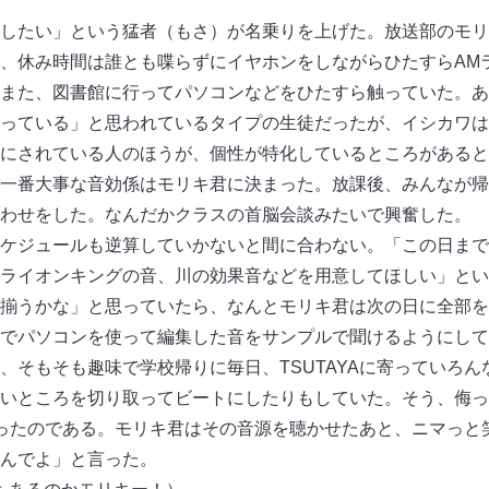
したい」という猛者（もさ）が名乗りを上げた。放送部のモリ
、休み時間は誰とも喋らずにイヤホンをしながらひたすらAM
また、図書館に行ってパソコンなどをひたすら触っていた。あ
っている」と思われているタイプの生徒だったが、イシカワは
にされている人のほうが、個性が特化しているところがあると
一番大事な音効係はモリキ君に決まった。放課後、みんなが帰
わせをした。なんだかクラスの首脳会談みたいで興奮した。
ケジュールも逆算していかないと間に合わない。「この日まで
ライオンキングの音、川の効果音などを用意してほしい」とい
揃うかな」と思っていたら、なんとモリキ君は次の日に全部を
でパソコンを使って編集した音をサンプルで聞けるようにして
、そもそも趣味で学校帰りに毎日、TSUTAYAに寄っていろ
いところを切り取ってビートにしたりもしていた。そう、侮っ
〟だったのである。モリキ君はその音源を聴かせたあと、ニマっ
んでよ」と言った。