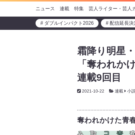
ニュース
連載
特集
芸人ライター・芸人
# ダブルインパクト2026
# 配信延長決
霜降り明星・
「奪われか
連載9回目
2021-10-22
連載
小
奪われかけた青