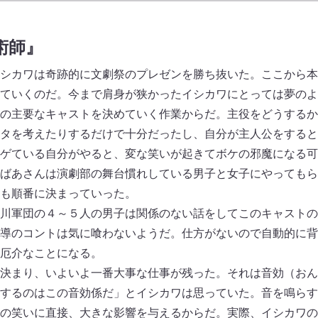
魔術師』
シカワは奇跡的に文劇祭のプレゼンを勝ち抜いた。ここから本
ていくのだ。今まで肩身が狭かったイシカワにとっては夢のよ
の主要なキャストを決めていく作業からだ。主役をどうするか
タを考えたりするだけで十分だったし、自分が主人公をすると
ゲている自分がやると、変な笑いが起きてボケの邪魔になる可
ばあさんは演劇部の舞台慣れしている男子と女子にやってもら
も順番に決まっていった。
川軍団の４～５人の男子は関係のない話をしてこのキャストの
導のコントは気に喰わないようだ。仕方がないので自動的に背
厄介なことになる。
決まり、いよいよ一番大事な仕事が残った。それは音効（おん
するのはこの音効係だ」とイシカワは思っていた。音を鳴らす
の笑いに直接、大きな影響を与えるからだ。実際、イシカワの