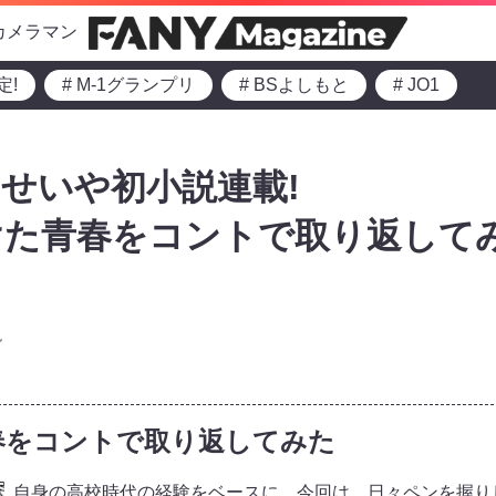
カメラマン
定!
# M-1グランプリ
# BSよしもと
# JO1
せいや初小説連載!
けた青春をコントで取り返して
説
春をコントで取り返してみた
自身の高校時代の経験をベースに、今回は、日々ペンを握り