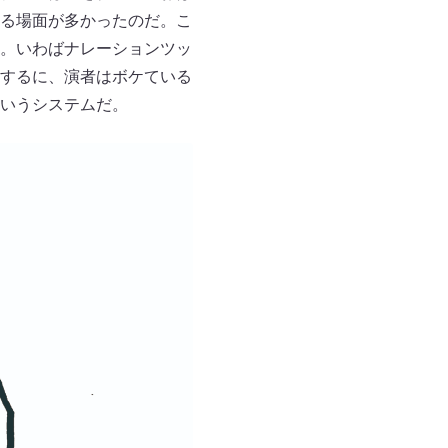
る場面が多かったのだ。こ
。いわばナレーションツッ
するに、演者はボケている
いうシステムだ。