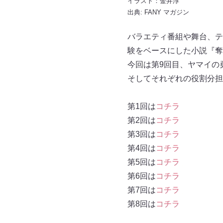
イラスト：金井淳
出典:
FANY マガジン
バラエティ番組や舞台、テ
験をベースにした小説『奪
今回は第9回目、ヤマイの
そしてそれぞれの役割分担
第1回は
コチラ
第2回は
コチラ
第3回は
コチラ
第4回は
コチラ
第5回は
コチラ
第6回は
コチラ
第7回は
コチラ
第8回は
コチラ