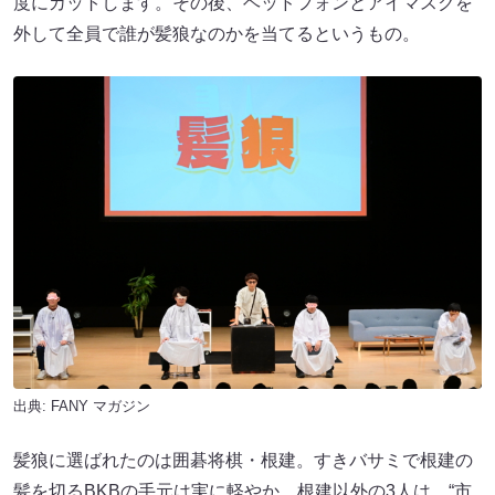
度にカットします。その後、ヘッドフォンとアイマスクを
外して全員で誰が髪狼なのかを当てるというもの。
出典:
FANY マガジン
髪狼に選ばれたのは囲碁将棋・根建。すきバサミで根建の
髪を切るBKBの手元は実に軽やか。根建以外の3人は、“市