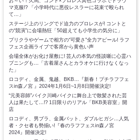
お～い！久馬、コント×プロレス異色コラボでトラウ
マ克服!? 「小学時代に悪役レスラーに花束で殴られ
て…」
ステージ上のリングでド迫力のプロレスが! コントと
の“競演”に会場熱狂「50超えても小学生の気分に」
プリクラやゲームで相方の“可愛さ”全力アピール! ラフ
フェス企画ライブで客席から黄色い声
会場全体がお化け屋敷に! 芸人の本気の怪談噺に心霊ハ
プニングも…「古着屋さんとカラオケに行けなくなっ
た」
ロコディ、金属、鬼越、BKB…『新春！プチラフフェ
スin森ノ宮 』2024年1月6日~1月8日開催決定!
“元美容師”バイク川崎バイクに舞台上で散髪された芸
人は果たして…!? 1日限りのリアル「BKB美容室」開
店
ロコディ、男ブラ、金属バット、ダブルヒガシ…人気
者・クセ者も勢揃い!『春のラフフェスin森ノ宮
2024』開催決定!