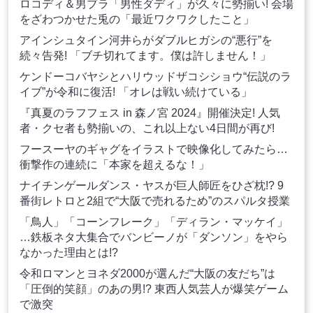
ロコディ＆男ブラ「男性ダディ」が久々に勢揃い! 会場
をざわつかせた兎の「最近ワクワクしたこと」
アインシュタイン河井らがダブルヒガシの“悪行”を
続々告発! 「ブチ切れてます。僕は許しません！」
ケンドーコバヤシとハリウッドザコシショウ“伝説のラ
イブ”が令和に復活! 「オレは戦い続けている」
『真夏のラフフェス in 森ノ宮 2024』開催決定! 人気
者・クセ者も勢揃いの、これ以上ない4日間が再び!
フースーヤのギャグをイラストで映像化してみたら…
衝撃作の連続に「本家を超えるな！」
ナイチンゲールダンス・ヤスが巨人師匠をひざ枕!? 9
番街レトロと2組で“大阪で売れるため”のスパルタ授業
「鳥人」「コーンフレーク」「ディラン・マッケイ」
…鉄板ネタ大集合でバンビーノが「ダンソン」をやら
なかった理由とは!?
令和ロマンとヨネダ2000が選んだ“大阪の友だち”は
「圧倒的笑顔」のあの男!? 東西人気芸人が爆笑ゲーム
で激突