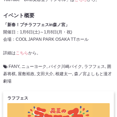
イベント概要
「新春！プチラフフェスin森ノ宮」
開催日：1月6日(土)～1月8日(月・祝)
会場：COOL JAPAN PARK OSAKA TTホール
詳細は
こちら
から。
FANY
,
ニューヨーク
,
バイク川崎バイク
,
ラフフェス
,
囲
碁将棋
,
屋敷裕政
,
文田大介
,
根建太一
,
森ノ宮よしもと漫才
劇場
ラフフェス