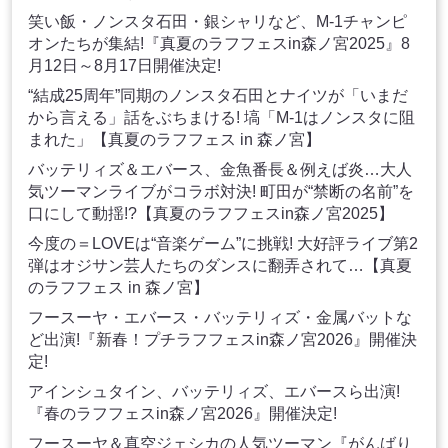
笑い飯・ノンスタ石田・銀シャリなど、M-1チャンピ
オンたちが集結!『真夏のラフフェスin森ノ宮2025』8
月12日～8月17日開催決定!
“結成25周年”同期のノンスタ石田とナイツが「いまだ
から言える」話をぶちまける! 塙「M-1はノンスタに阻
まれた」【真夏のラフフェス in 森ノ宮】
バッテリィズ＆エバース、金魚番長＆例えば炎…大人
気ツーマンライブがコラボ対決! 町田が“禁断の名前”を
口にして動揺!?【真夏のラフフェスin森ノ宮2025】
今度の＝LOVEは“音楽ゲーム”に挑戦! 大好評ライブ第2
弾はオジサン芸人たちのダンスに翻弄されて…【真夏
のラフフェス in 森ノ宮】
フースーヤ・エバース・バッテリィズ・金属バットな
ど出演!『新春！プチラフフェスin森ノ宮2026』開催決
定!
アインシュタイン、バッテリィズ、エバースら出演!
『春のラフフェスin森ノ宮2026』開催決定!
フースーヤ＆真空ジェシカの人気ツーマン『がんばり