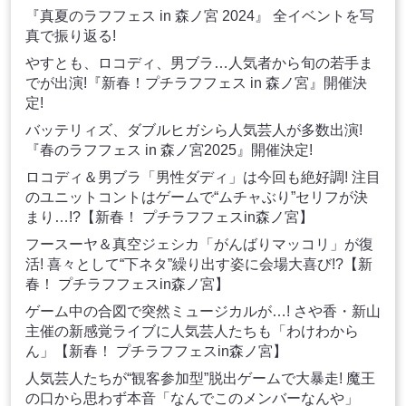
『真夏のラフフェス in 森ノ宮 2024』 全イベントを写
真で振り返る!
やすとも、ロコディ、男ブラ…人気者から旬の若手ま
でが出演!『新春！プチラフフェス in 森ノ宮』開催決
定!
バッテリィズ、ダブルヒガシら人気芸人が多数出演!
『春のラフフェス in 森ノ宮2025』開催決定!
ロコディ＆男ブラ「男性ダディ」は今回も絶好調! 注目
のユニットコントはゲームで“ムチャぶり”セリフが決
まり…!?【新春！ プチラフフェスin森ノ宮】
フースーヤ＆真空ジェシカ「がんばりマッコリ」が復
活! 喜々として“下ネタ”繰り出す姿に会場大喜び!?【新
春！ プチラフフェスin森ノ宮】
ゲーム中の合図で突然ミュージカルが…! さや香・新山
主催の新感覚ライブに人気芸人たちも「わけわから
ん」【新春！ プチラフフェスin森ノ宮】
人気芸人たちが“観客参加型”脱出ゲームで大暴走! 魔王
の口から思わず本音「なんでこのメンバーなんや」