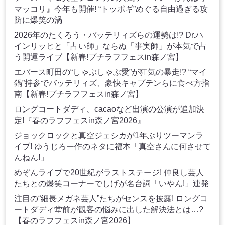
マッコリ』今年も開催! “トッポギ”めぐる自由過ぎる攻
防に爆笑の渦
2026年のたくろう・バッテリィズらの運勢は!? Dr.ハ
インリッヒと「占い師」ならぬ「事実師」が本気で占
う開運ライブ【新春!プチラフフェスin森ノ宮】
エバース町田の“しゃぶしゃぶ愛”が狂気の暴走!? “マイ
鍋”持参でバッテリィズ、豪快キャプテンらに食べ方指
南【新春!プチラフフェスin森ノ宮】
ロングコートダディ、cacaoなど出演の公演が追加決
定!『春のラフフェスin森ノ宮2026』
ジョックロックと真空ジェシカが1年ぶりツーマンラ
イブ! ゆうじろー作のネタに福本「真空さんに何させて
んねん!」
めぞんライブで20世紀がラストステージ! 仲良し芸人
たちとの爆笑コーナーでしげが名台詞「いやん!」連発
注目の“細長メガネ芸人”たちがセンスを披露! ロングコ
ートダディ堂前が観客の悩みに出した解決法とは…?
【春のラフフェスin森ノ宮2026】