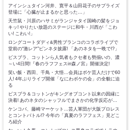
アインシュタイン河井、寛平＆山田花子のサプライズ
登場に「心臓が止まるかと思った…」
天竺鼠・川原のハサミがランジャタイ国崎の髪をジョ
キッ! やりたい放題のステージに和牛・川西が「こわ
い! こわい!」
ロングコートダディ&男性ブランコのコラボライブで
堂前の“激レア”ピンネタ披露! 「あのネタを一晩で!?」
ビスブラ、コットンら人気者もクセ者も勢揃いの、濃
～い4日間!『春のラフフェスin森ノ宮』開催決定!
笑い飯・西田、千鳥・大悟…会員はボケ芸人だけで60
人! 4年ぶりライブ開催「なにわボケの会」の全貌に迫
る
ビスブラ＆コットンがキングオブコント以来の因縁に
決着! あのネタのシャッフルでまさかの化学反応が…
ケンコバ、藤崎マーケット…芸人軍団が大阪プロレス
とコントバトル!? 今年の「真夏のラフフェス」見どこ
ろ紹介