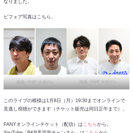
なりました。
ビフォア写真はこちら。
出典:
FANY マガジン
出典:
FANY マガジン
このライブの模様は1月8日（月）19:30までオンラインで
見逃し視聴ができます（チケット販売は同日正午まで）。
FANYオンラインチケット（配信）は
こちら
から。
YouTube「BKB美容室チャンネル」は
こちら
から。