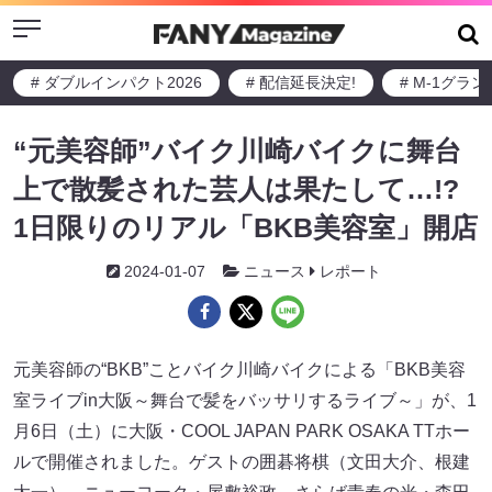
Menu
# ダブルインパクト2026
# 配信延長決定!
# M-1グラ
“元美容師”バイク川崎バイクに舞台
上で散髪された芸人は果たして…!?
1日限りのリアル「BKB美容室」開店
2024-01-07
ニュース
レポート
元美容師の“BKB”ことバイク川崎バイクによる「BKB美容
室ライブin大阪～舞台で髪をバッサリするライブ～」が、1
月6日（土）に大阪・COOL JAPAN PARK OSAKA TTホー
ルで開催されました。ゲストの囲碁将棋（文田大介、根建