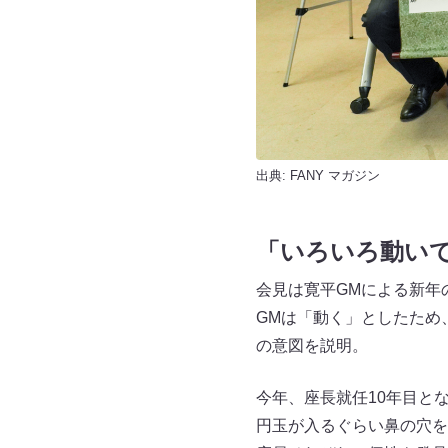
出典:
FANY マガジン
「いろいろ動い
会見は寛平GMによる新年
GMは「動く」としたため
の意図を説明。
今年、座長就任10年目と
円玉が入るぐらい鼻の穴を