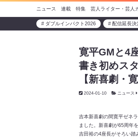
ニュース
連載
特集
芸人ライター・芸人
# ダブルインパクト2026
# 配信延長決
寛平GMと4
書き初めス
【新喜劇・寛
2024-01-10
ニュース
吉本新喜劇の間寛平ゼネラ
ました。新喜劇が65周年
吉田裕の4座長がそろい踏