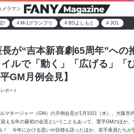
カメラマン
定!
# M-1グランプリ
# BSよしもと
# JO1
座長が“吉本新喜劇65周年”への
タイルで「動く」「広げる」「
平GM月例会見】
レポート
ルマネージャー（GM）の月例会見が1月10日（水）、大阪市
を迎える年の最初の会見ということもあって、寛平GMのほか、
み！ 今年にかける思いや目標を語ったほか、若手座員たちが