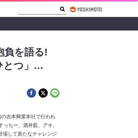
Search Form
Search
抱負を語る!
ひとつ」…
内の吉本興業本社で行われ
すっちー、酒井藍、アキ、
登場して新たなチャレンジ