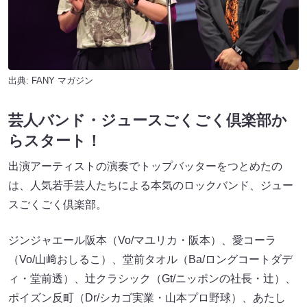
出典:
FANY マガジン
芸人バンド・ジュースごくごく倶楽部か
らスタート！
出演アーティストの演奏でトップバッターをつとめたの
は、人気若手芸人たち​による本気のロックバンド、ジュー
スごくごく倶楽部。
ジンジャエール阪本（Vo/マユリカ・阪本）、愛コーラ
（Vo/山﨑おしるこ）、堂前タオル（Ba/ロングコートダデ
ィ・堂前透）、辻クラシック（Gt/ニッポンの社長・辻）、
ポイズン反町（Dr/シカゴ実業・山本プロ野球）、あたし