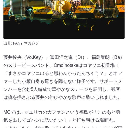
出典:
FANY マガジン
藤井怜央（Vo.Key）、冨田洋之進（Dr）、福島智朗（Ba）
のスリーピースバンド、Omoinotakeはコヤソニ初登場！
「まさかコヤソニ出ると思わんかったんちゃう？」とオフ
ァーした小籔自身も驚きを隠せない様子です。サポートメ
ンバーを含む5人編成で華やかなステージを展開し、観客
は魂を揺さぶる藤井の伸びやかな歌声に酔いしれました。
MCでは、マユリカの大ファンという福島が「このあと勇
気を出してゴハンに誘いたい！」と打ち明ける場面も。