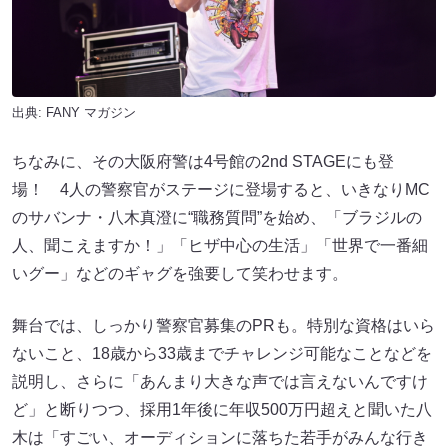
出典:
FANY マガジン
ちなみに、その大阪府警は4号館の2nd STAGEにも登
場！ 4人の警察官がステージに登場すると、いきなりMC
のサバンナ・八木真澄に“職務質問”を始め、「ブラジルの
人、聞こえますか！」「ヒザ中心の生活」「世界で一番細
いグー」などのギャグを強要して笑わせます。
舞台では、しっかり警察官募集のPRも。特別な資格はいら
ないこと、18歳から33歳までチャレンジ可能なことなどを
説明し、さらに「あんまり大きな声では言えないんですけ
ど」と断りつつ、採用1年後に年収500万円超えと聞いた八
木は「すごい、オーディションに落ちた若手がみんな行き