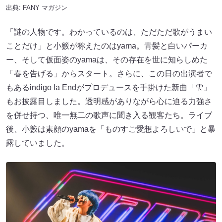
出典:
FANY マガジン
「謎の人物です。わかっているのは、ただただ歌がうまい
ことだけ」と小籔が称えたのはyama。青髪と白いパーカ
ー、そして仮面姿のyamaは、その存在を世に知らしめた
「春を告げる」からスタート。さらに、この日の出演者で
もあるindigo la Endがプロデュースを手掛けた新曲「雫」
もお披露目しました。透明感がありながら心に迫る力強さ
を併せ持つ、唯一無二の歌声に聞き入る観客たち。ライブ
後、小籔は素顔のyamaを「ものすご愛想よろしいで」と暴
露していました。