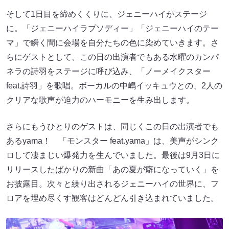
そして1日目を締めくくりに、ジェニーハイがステージ
に。「ジェニーハイラプソディー」「ジェニーハイのテー
マ」で瞬く間に会場を自分たちの色に染めていきます。さ
らにゲストとして、この日の出演者でもある水曜のカンパ
ネラの詩羽をステージに呼び込み、「ノーメイクスター
feat.詩羽」を歌唱。ボーカルの中嶋イッキュウとの、2人の
クリアな歌声が迫力のハーモニーを生み出します。
さらにもうひとりのゲストは、同じくこの日の出演者でも
あるyama！ 「モンスター feat.yama」は、美声がシンク
ロして凄まじい爆発力を生んでいました。最後は9月3日に
リリースしたばかりの新曲「あの夏が癖になっていく」を
お披露目。次々と繰り出されるジェニーハイの世界に、フ
ロアを埋め尽くす観客はどんどん引き込まれていました。