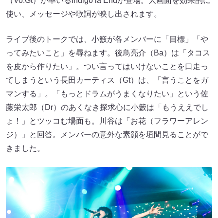
（Vo.Gt）が率いるindigo la Endが登場。大画面を効果的に
使い、メッセージや歌詞が映し出されます。
ライブ後のトークでは、小籔が各メンバーに「目標」「や
ってみたいこと」を尋ねます。後鳥亮介（Ba）は「タコス
を皮から作りたい」。つい言ってはいけないことを口走っ
てしまうという長田カーティス（Gt）は、「言うことをガ
マンする」。「もっとドラムがうまくなりたい」という佐
藤栄太郎（Dr）のあくなき探求心に小籔は「もうええでし
ょ！」とツッコむ場面も。川谷は「お花（フラワーアレン
ジ）」と回答。メンバーの意外な素顔を垣間見ることがで
きました。