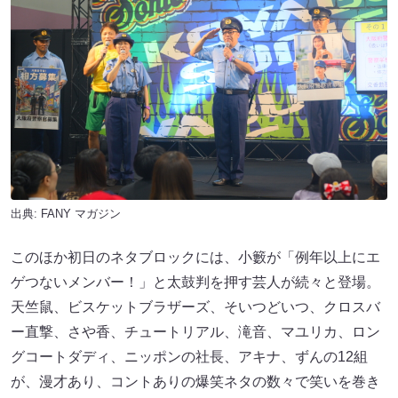
出典:
FANY マガジン
このほか初日のネタブロックには、小籔が「例年以上にエ
ゲつないメンバー！」と太鼓判を押す芸人が続々と登場。
天竺鼠、ビスケットブラザーズ、そいつどいつ、クロスバ
ー直撃、さや香、チュートリアル、滝音、マユリカ、ロン
グコートダディ、ニッポンの社長、アキナ、ずんの12組
が、漫才あり、コントありの爆笑ネタの数々で笑いを巻き