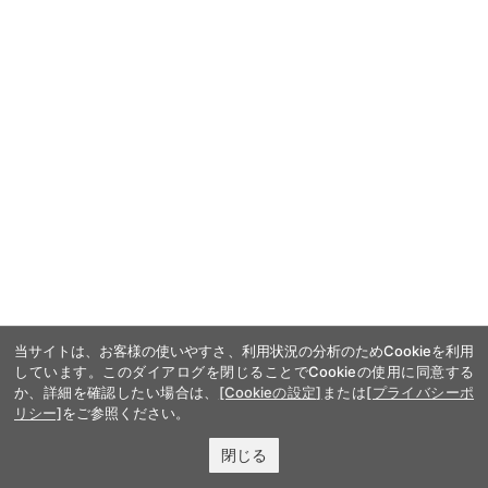
当サイトは、お客様の使いやすさ、利用状況の分析のためCookieを利用
出典:
FANY マガジン
しています。このダイアログを閉じることでCookieの使用に同意する
か、詳細を確認したい場合は、
[Cookieの設定]
または
[プライバシーポ
リシー]
をご参照ください。
82歳の池乃めだか、たったひとつの悔い
は…
閉じる