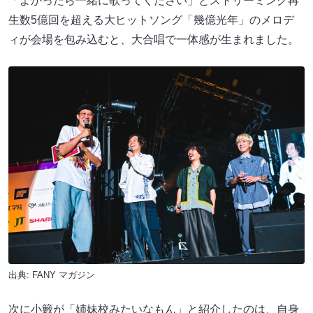
「よかったら一緒に歌ってください」とストリーミング再
生数5億回を超える大ヒットソング「幾億光年」のメロデ
ィが会場を包み込むと、大合唱で一体感が生まれました。
出典:
FANY マガジン
次に小籔が「姉妹校みたいなもん」と紹介したのは、自身