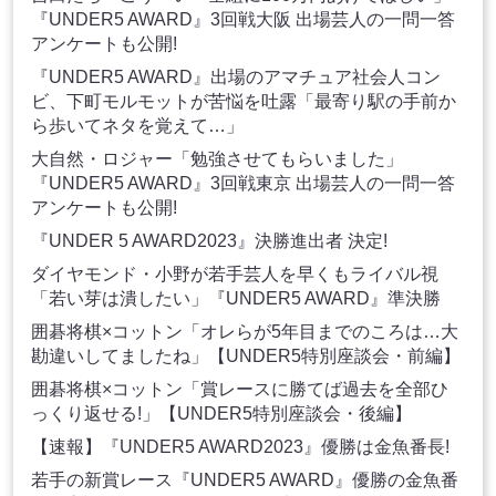
『UNDER5 AWARD』3回戦大阪 出場芸人の一問一答
アンケートも公開!
『UNDER5 AWARD』出場のアマチュア社会人コン
ビ、下町モルモットが苦悩を吐露「最寄り駅の手前か
ら歩いてネタを覚えて…」
大自然・ロジャー「勉強させてもらいました」
『UNDER5 AWARD』3回戦東京 出場芸人の一問一答
アンケートも公開!
『UNDER 5 AWARD2023』決勝進出者 決定!
ダイヤモンド・小野が若手芸人を早くもライバル視
「若い芽は潰したい」『UNDER5 AWARD』準決勝
囲碁将棋×コットン「オレらが5年目までのころは…大
勘違いしてましたね」【UNDER5特別座談会・前編】
囲碁将棋×コットン「賞レースに勝てば過去を全部ひ
っくり返せる!」【UNDER5特別座談会・後編】
【速報】『UNDER5 AWARD2023』優勝は金魚番長!
若手の新賞レース『UNDER5 AWARD』優勝の金魚番