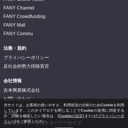
FANY Channel
FANY Crowdfunding
FANY Mall
FANY Commu
法務・規約
プライバシーポリシー
反社会的勢力排除宣言
会社情報
吉本興業株式会社
お問い合わせ
当サイトは、お客様の使いやすさ、利用状況の分析のためCookieを利用
しています。このダイアログを閉じることでCookieの使用に同意する
その他
か、詳細を確認したい場合は、
[Cookieの設定]
または
[プライバシーポ
リシー]
をご参照ください。
よしもとニュースセンターアーカイブ