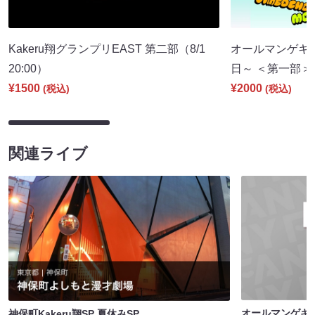
Kakeru翔グランプリEAST 第二部（8/1
オールマンゲキT
20:00）
日～ ＜第一部＞（8
¥1500
¥2000
(税込)
(税込)
関連ライブ
オールマンゲキT
神保町Kakeru翔SP 夏休みSP