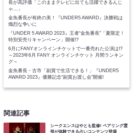
長が高評価「このままテレビに出ても活躍できるんじ
ゃ…」
金魚番長が有終の美！『UNDER5 AWARD』決勝戦は
熾烈な争いに
『UNDER 5 AWARD 2023』王者“金魚番長”「夏限定！
特別安売りキャンペーン」開催!?
6月にFANYオンラインチケットで一番売れた公演は!?
～2023年6月 FANY オンラインチケット 月間ランキン
グ～
金魚番長・古市「副賞で生活できる！」『UNDER5
AWARD 2023』優勝記念“副賞お渡し会”開催!
関連記事
シークエンスはやとも監修! ペアリング霊
視が体験できる占いコンテンツ登場