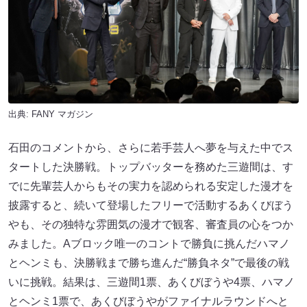
出典:
FANY マガジン
石田のコメントから、さらに若手芸人へ夢を与えた中でス
タートした決勝戦。トップバッターを務めた三遊間は、す
でに先輩芸人からもその実力を認められる安定した漫才を
披露すると、続いて登場したフリーで活動するあくびぼう
やも、その独特な雰囲気の漫才で観客、審査員の心をつか
みました。Aブロック唯一のコントで勝負に挑んだハマノ
とヘンミも、決勝戦まで勝ち進んだ“勝負ネタ”で最後の戦
いに挑戦。結果は、三遊間1票、あくびぼうや4票、ハマノ
とヘンミ1票で、あくびぼうやがファイナルラウンドへと