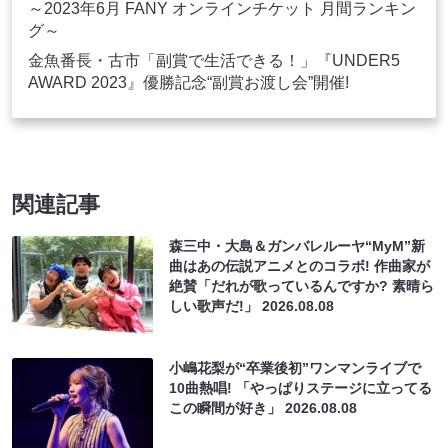
～2023年6月 FANY オンラインチケット 月間ランキン
グ～
金魚番長・古市「副賞で生活できる！」『UNDER5
AWARD 2023』優勝記念“副賞お渡し会”開催!
関連記事
森三中・大島＆ガンバレルーヤ“MyM”新
曲はあの伝説アニメとのコラボ! 作曲家が
絶賛「だれが歌っているんですか? 素晴ら
しい歌声だ!」
2026.08.08
小嶋花梨が“卒業後初”ワンマンライブで
10曲熱唱! 「やっぱりステージに立ってる
この瞬間が好き」
2026.08.08