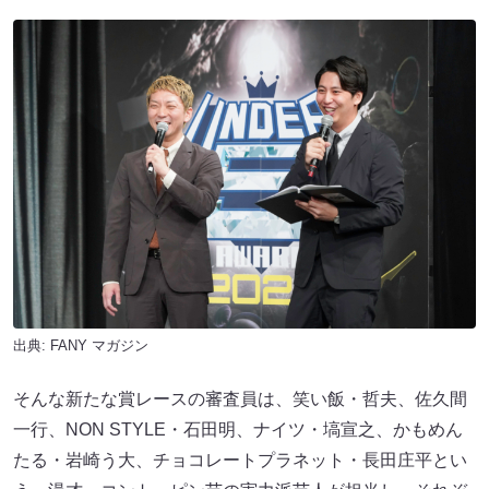
出典:
FANY マガジン
そんな新たな賞レースの審査員は、笑い飯・哲夫、佐久間
一行、NON STYLE・石田明、ナイツ・塙宣之、かもめん
たる・岩崎う大、チョコレートプラネット・長田庄平とい