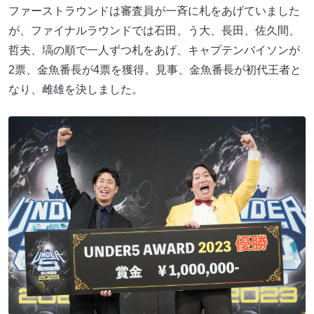
ファーストラウンドは審査員が一斉に札をあげていました
が、ファイナルラウンドでは石田、う大、長田、佐久間、
哲夫、塙の順で一人ずつ札をあげ、キャプテンバイソンが
2票、金魚番長が4票を獲得。見事、金魚番長が初代王者と
なり、雌雄を決しました。