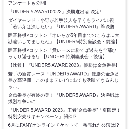
アンケートも公開!
『UNDER 5 AWARD2023』決勝進出者 決定!
ダイヤモンド・小野が若手芸人を早くもライバル視
「若い芽は潰したい」『UNDER5 AWARD』準決勝
囲碁将棋×コットン「オレらが5年目までのころは…大
勘違いしてましたね」【UNDER5特別座談会・前編】
囲碁将棋×コットン「賞レースに勝てば過去を全部ひ
っくり返せる!」【UNDER5特別座談会・後編】
【速報】『UNDER5 AWARD2023』優勝は金魚番長!
若手の新賞レース『UNDER5 AWARD』優勝の金魚番
長が高評価「このままテレビに出ても活躍できるんじ
ゃ…」
金魚番長が有終の美！『UNDER5 AWARD』決勝戦は
熾烈な争いに
『UNDER 5 AWARD 2023』王者“金魚番長”「夏限定！
特別安売りキャンペーン」開催!?
6月にFANYオンラインチケットで一番売れた公演は!?