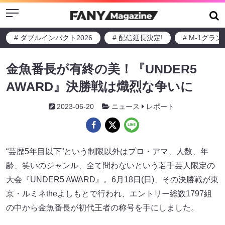
Menu
# ダブルインパクト2026
# 配信延長決定!
# M-1グラ
金魚番長が有終の美！『UNDER5
AWARD』決勝戦は熾烈な争いに
2023-06-20
ニュース
レポート
“芸歴5年目以下”という制限以外はプロ・アマ、人数、年
齢、笑いのジャンル、全て問わないという若手芸人限定の
大会『UNDER5 AWARD』。6月18日(日)、その決勝戦が東
京・ルミネtheよしもとで行われ、エントリー総数1797組
の中から金魚番長が初代王者の称号を手にしました。