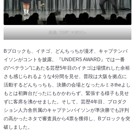
出典:
FANY マガジン
Bブロックも、イチゴ、どんちっちが漫才、キャプテンバ
イソンがコントを披露。『UNDER5 AWARD』では一番
の“ベテラン”にあたる芸歴5年目のイチゴは場慣れした余裕
さも感じられるような4分間を見せ、普段は大阪を拠点に
活動するどんちっちも、決勝の会場となったルミネtheよし
もとは初舞台だったにもかかわらず、緊張する様子も見せ
ずに客席を沸かせました。そして、芸歴4年目、プロダク
ション人力舎所属のキャプテンバイソンが準決勝でも評判
の高かったネタで審査員から4票を獲得し、Bブロックを突
破しました。