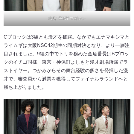
出典:
FANY マガジン
Cブロックは3組とも漫才を披露。なかでもエナマキシマと
ライムギは大阪NSC42期生の同期対決となり、より一層注
目されました。9組の中でトリを務めた金魚番長はBブロッ
クのイチゴ同様、東京・神保町よしもと漫才劇場所属でラ
ストイヤー。つかみからその舞台経験の多さを発揮した漫
才で、審査員から満票を獲得してファイナルラウンドへと
勝ち上がりました。