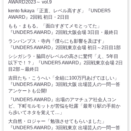
AWARD2023～ vol.9
kento fukaya「正直、レベル高すぎ」『UNDER5
AWARD』2回戦 初日・2日目
もも・まもる。「面白すぎてメモとってた」
『UNDER5 AWARD』2回戦大阪会場 3日目・最終日
ランパンプス・寺内「僕らにも影響を及ぼす」
『UNDER5 AWARD』2回戦東京会場 初日～2日目1部
シシガシラ・脇田がレベルの高さに驚愕「え、5年目
以下で！？」『UNDER5 AWARD』2回戦東京会場 2日
目2部～最終日
吉田たち・こうへい「全組に100万円あげてほしい」
『UNDER5 AWARD』3回戦大阪 出場芸人の一問一答
アンケートも公開!
『UNDER5 AWARD』出場のアマチュア社会人コン
ビ、下町モルモットが苦悩を吐露「最寄り駅の手前か
ら歩いてネタを覚えて…」
大自然・ロジャー「勉強させてもらいました」
『UNDER5 AWARD』3回戦東京 出場芸人の一問一答