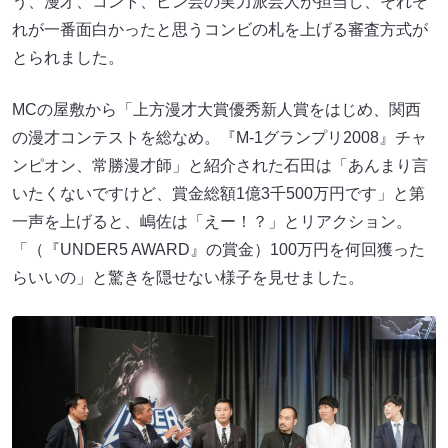
う、漫才、コント、ピン芸の実力派芸人が担当し、それぞ
れが一番面白かったと思うコンビの札を上げる審査方式が
とられました。
MCの屋敷から「上方漫才大賞優秀新人賞をはじめ、関西
の漫才コンテストを総なめ。『M-1グランプリ2008』チャ
ンピオン、常勝漫才師」と紹介された石田は「あんまり言
いたくないですけど、賞金総額1億3千500万円です」と第
一声を上げると、嶋佐は「えー！？」とリアクション。
「（『UNDER5 AWARD』の賞金）100万円を何回獲った
らいいの」と驚きを隠せない様子を見せました。