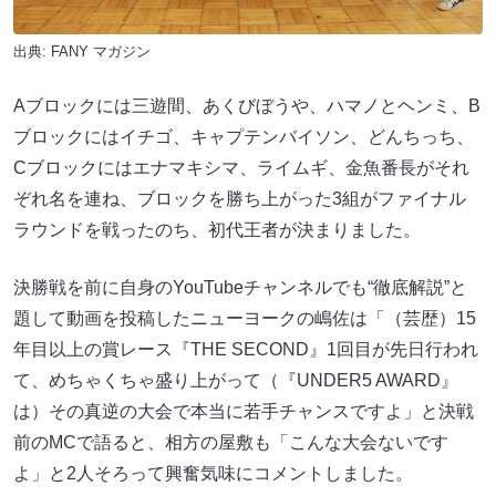
出典:
FANY マガジン
Aブロックには三遊間、あくびぼうや、ハマノとヘンミ、B
ブロックにはイチゴ、キャプテンバイソン、どんちっち、
Cブロックにはエナマキシマ、ライムギ、金魚番長がそれ
ぞれ名を連ね、ブロックを勝ち上がった3組がファイナル
ラウンドを戦ったのち、初代王者が決まりました。
決勝戦を前に自身のYouTubeチャンネルでも“徹底解説”と
題して動画を投稿したニューヨークの嶋佐は「（芸歴）15
年目以上の賞レース『THE SECOND』1回目が先日行われ
て、めちゃくちゃ盛り上がって（『UNDER5 AWARD』
は）その真逆の大会で本当に若手チャンスですよ」と決戦
前のMCで語ると、相方の屋敷も「こんな大会ないです
よ」と2人そろって興奮気味にコメントしました。