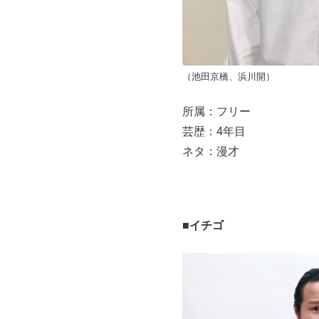
（池田京橋、浜川開）
所属：フリー
芸歴：4年目
ネタ：漫才
■イチゴ