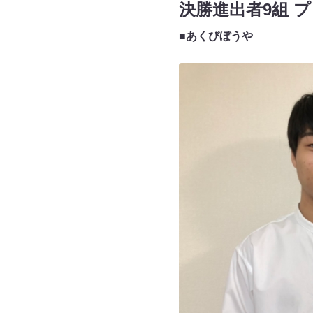
決勝進出者9組 
■あくびぼうや