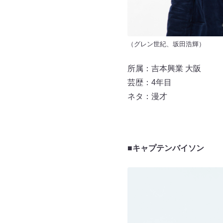
（グレン世紀、坂田浩輝）
所属：吉本興業 大阪
芸歴：4年目
ネタ：漫才
■キャプテンバイソン