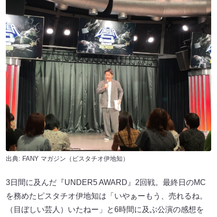
出典:
FANY マガジン
（ピスタチオ伊地知）
3日間に及んだ『UNDER5 AWARD』2回戦。最終日のMC
を務めたピスタチオ伊地知は「いやぁーもう、売れるね。
（目ぼしい芸人）いたねー」と6時間に及ぶ公演の感想を