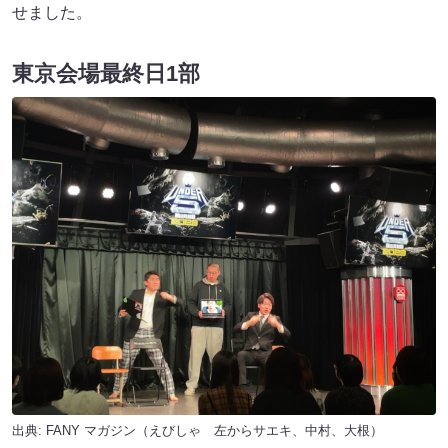
せました。
東京会場最終日1部
出典:
FANY マガジン
（えびしゃ 左からサエキ、中村、大根）