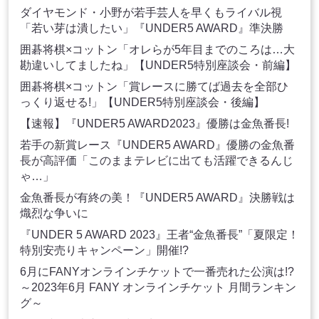
ダイヤモンド・小野が若手芸人を早くもライバル視
「若い芽は潰したい」『UNDER5 AWARD』準決勝
囲碁将棋×コットン「オレらが5年目までのころは…大
勘違いしてましたね」【UNDER5特別座談会・前編】
囲碁将棋×コットン「賞レースに勝てば過去を全部ひ
っくり返せる!」【UNDER5特別座談会・後編】
【速報】『UNDER5 AWARD2023』優勝は金魚番長!
若手の新賞レース『UNDER5 AWARD』優勝の金魚番
長が高評価「このままテレビに出ても活躍できるんじ
ゃ…」
金魚番長が有終の美！『UNDER5 AWARD』決勝戦は
熾烈な争いに
『UNDER 5 AWARD 2023』王者“金魚番長”「夏限定！
特別安売りキャンペーン」開催!?
6月にFANYオンラインチケットで一番売れた公演は!?
～2023年6月 FANY オンラインチケット 月間ランキン
グ～