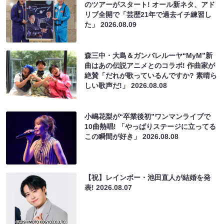
のツアーがスタート! オール新ネタ、アド
リブ全開で「芸歴21年で過去イチ練習し
た」
2026.08.09
森三中・大島＆ガンバレルーヤ“MyM”新
曲はあの伝説アニメとのコラボ! 作曲家が
絶賛「だれが歌っているんですか? 素晴ら
しい歌声だ!」
2026.08.08
小嶋花梨が“卒業後初”ワンマンライブで
10曲熱唱! 「やっぱりステージに立ってる
この瞬間が好き」
2026.08.08
【祝】レインボー・池田直人が結婚を発
表!
2026.08.07