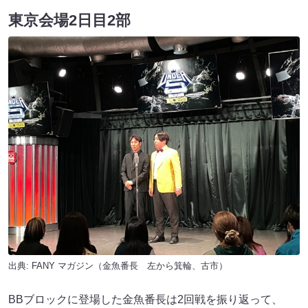
東京会場2日目2部
出典:
FANY マガジン
（金魚番長 左から箕輪、古市）
BBブロックに登場した金魚番長は2回戦を振り返って、