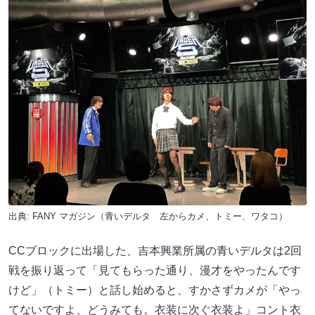
出典:
FANY マガジン
（青いデルタ 左からカメ、トミー、ワタコ）
CCブロックに出場した、吉本興業所属の青いデルタは2回
戦を振り返って「見てもらった通り、漫才をやったんです
けど」（トミー）と話し始めると、すかさずカメが「やっ
てないですよ、どうみても。衣装に次ぐ衣装よ」コント衣