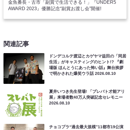
金魚番長・古市「副賞で生活できる！」『UNDER5
AWARD 2023』優勝記念“副賞お渡し会”開催!
関連記事
ドンデコルテ渡辺とカゲヤマ益田の「同居
生活」がキャスティングのヒント!? 『劇
場版 ほんとうにあった怖い話』舞台挨拶
で明かされた爆笑ウラ話
2026.08.10
夏井いつき先生登場! 「プレバト才能アリ
展」来場者数40万人突破記念セレモニー
2026.08.10
チョコプラ“過去最大規模”11都市19公演