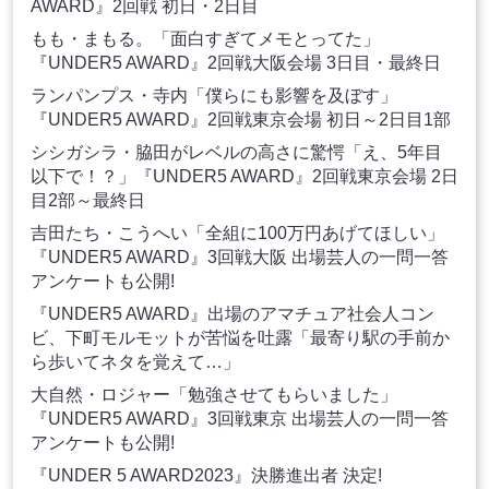
AWARD』2回戦 初日・2日目
もも・まもる。「面白すぎてメモとってた」
『UNDER5 AWARD』2回戦大阪会場 3日目・最終日
ランパンプス・寺内「僕らにも影響を及ぼす」
『UNDER5 AWARD』2回戦東京会場 初日～2日目1部
シシガシラ・脇田がレベルの高さに驚愕「え、5年目
以下で！？」『UNDER5 AWARD』2回戦東京会場 2日
目2部～最終日
吉田たち・こうへい「全組に100万円あげてほしい」
『UNDER5 AWARD』3回戦大阪 出場芸人の一問一答
アンケートも公開!
『UNDER5 AWARD』出場のアマチュア社会人コン
ビ、下町モルモットが苦悩を吐露「最寄り駅の手前か
ら歩いてネタを覚えて…」
大自然・ロジャー「勉強させてもらいました」
『UNDER5 AWARD』3回戦東京 出場芸人の一問一答
アンケートも公開!
『UNDER 5 AWARD2023』決勝進出者 決定!