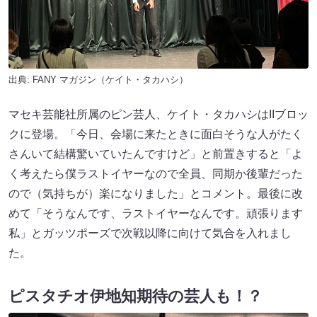
出典:
FANY マガジン
（ケイト・タカハシ）
マセキ芸能社所属のピン芸人、ケイト・タカハシはIIブロッ
クに登場。「今日、会場に来たときに面白そうな人がたく
さんいて結構驚いていたんですけど」と前置きすると「よ
く考えたら僕ラストイヤーなので全員、同期か後輩だった
ので（気持ちが）楽になりました」とコメント。最後に改
めて「そうなんです、ラストイヤーなんです。頑張ります
私」とガッツポーズで次戦以降に向けて気合を入れまし
た。
ピスタチオ伊地知期待の芸人も！？