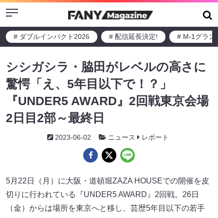
Menu
# ダブルインパクト2026
# 配信延長決定!
# M-1グラ
シシガシラ・脇田がレベルの高さに
驚愕「え、5年目以下で！？」
『UNDER5 AWARD』2回戦東京会場
2日目2部～最終日
2023-06-02
ニュース
レポート
5月22日（月）に大阪・道頓堀ZAZA HOUSEでの開催を皮
切りに行われている『UNDER5 AWARD』2回戦。26日
（金）からは場所を東京へと移し、芸歴5年目以下の若手