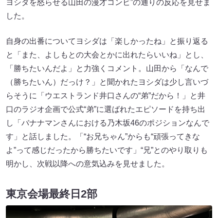
ヨシダを怒らせる山田の漫才コンビ”の通りの反応を見せま
した。
自身の出番についてヨシダは「楽しかったね」と振り返る
と「また、よしもとの大会とかに出れたらいいね」とし、
「勝ちたいんだよ」と力強くコメント。山田から「なんで
（勝ちたいん）だっけ？」と聞かれたヨシダは少し言いづ
らそうに「ウエストランド井口さんの“弟”だから！」と井
口のラジオ企画で公式“弟”に選ばれたエピソードを持ち出
し「バナナマンさんにおける乃木坂46のポジションなんで
す」と話しました。「“お兄ちゃん”からも“頑張ってきな
よ”って感じだったから勝ちたいです」“兄”とのやり取りも
明かし、次戦以降への意気込みを見せました。
東京会場最終日2部