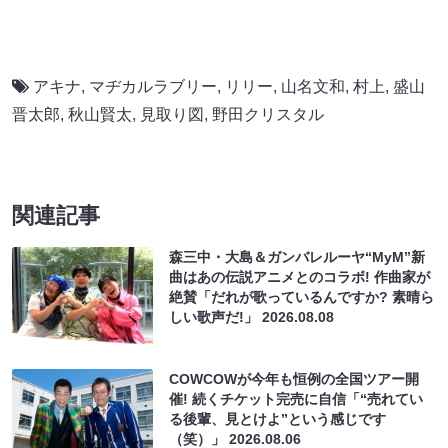
アキナ
,
マヂカルラブリー
,
リリー
,
山名文和
,
村上
,
盛山
晋太郎
,
秋山賢太
,
見取り図
,
野田クリスタル
関連記事
森三中・大島＆ガンバレルーヤ“MyM”新
曲はあの伝説アニメとのコラボ! 作曲家が
絶賛「だれが歌っているんですか? 素晴ら
しい歌声だ!」
2026.08.08
COWCOWが今年も恒例の全国ツアー開
催! 続くチケット完売に自信「“売れてい
る後輩、見とけよ”という感じです
（笑）」
2026.08.06