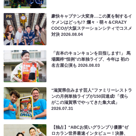
豪快キャプテン大変身…この夏を制するイ
PR
ケメンはどっち!? 爛々・萌々＆CRAZY
COCOが大阪ステーションシティでコスメ
対決
2026.08.04
「吉本のキョンキョンを目指します!」 馬
場園梓“恒例”の単独ライブ、今年は 初の
名古屋公演も
2026.08.03
“滋賀県住みます芸人”ファミリーレストラ
ンの月例単独ライブが150回達成!「僕ら
がこの滋賀県でやってきた集大成」
2026.07.31
【独占】“ABCお笑いグランプリ優勝”ゼ
ロカラン世界最速インタビュー！決勝、