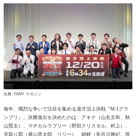
出典:
FANY マガジン
毎年、熾烈な争いで注目を集める漫才頂上決戦『M-1グラ
ンプリ』。決勝進出を決めたのは、アキナ（山名文和、秋
山賢太）、マヂカルラブリー（野田クリスタル、村上）、
見取り図（盛山晋太郎、リリー）、錦鯉（長谷川雅紀、渡