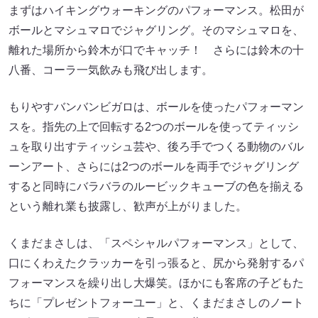
まずはハイキングウォーキングのパフォーマンス。松田が
ボールとマシュマロでジャグリング。そのマシュマロを、
離れた場所から鈴木が口でキャッチ！ さらには鈴木の十
八番、コーラ一気飲みも飛び出します。
もりやすバンバンビガロは、ボールを使ったパフォーマン
スを。指先の上で回転する2つのボールを使ってティッシ
ュを取り出すティッシュ芸や、後ろ手でつくる動物のバル
ーンアート、さらには2つのボールを両手でジャグリング
すると同時にバラバラのルービックキューブの色を揃える
という離れ業も披露し、歓声が上がりました。
くまだまさしは、「スペシャルパフォーマンス」として、
口にくわえたクラッカーを引っ張ると、尻から発射するパ
フォーマンスを繰り出し大爆笑。ほかにも客席の子どもた
ちに「プレゼントフォーユー」と、くまだまさしのノート