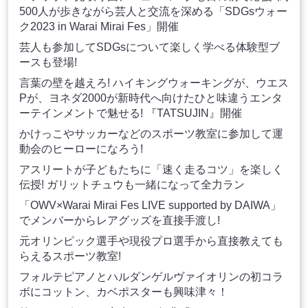
500人が歩きながら芸人と交流を深める「SDGsウォー
ク2023 in Warai Mirai Fes」開催
芸人も参加してSDGsについて楽しく学べる体験型ブ
ースも登場!
言葉の壁を越えろ! ハイキングウォーキングが、ウエス
Pが、ヨネダ2000が新時代へ向けたひと味違うエンタ
ーテインメントで魅せる! 『TATSUJIN』開催
かけっこやサッカーなどのスポーツ教室に参加して運
動会のヒーローになろう!
アスリートが子どもたちに「速く走るコツ」を楽しく
伝授! ガリットチュウも一緒になって全力ラン
「OWV×Warai Mirai Fes LIVE supported by DAIWA」
でメンバーからレアグッズを直接手渡し!
元オリンピック選手や現役プロ選手から直接教えても
らえるスポーツ教室!
フォルテピアノとハルダンゲルヴァイオリンの初コラ
ボにコットン、カベポスターも興味津々！