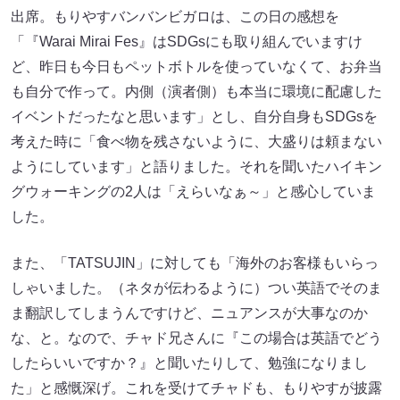
出席。もりやすバンバンビガロは、この日の感想を
「『Warai Mirai Fes』はSDGsにも取り組んでいますけ
ど、昨日も今日もペットボトルを使っていなくて、お弁当
も自分で作って。内側（演者側）も本当に環境に配慮した
イベントだったなと思います」とし、自分自身もSDGsを
考えた時に「食べ物を残さないように、大盛りは頼まない
ようにしています」と語りました。それを聞いたハイキン
グウォーキングの2人は「えらいなぁ～」と感心していま
した。
また、「TATSUJIN」に対しても「海外のお客様もいらっ
しゃいました。（ネタが伝わるように）つい英語でそのま
ま翻訳してしまうんですけど、ニュアンスが大事なのか
な、と。なので、チャド兄さんに『この場合は英語でどう
したらいいですか？』と聞いたりして、勉強になりまし
た」と感慨深げ。これを受けてチャドも、もりやすが披露