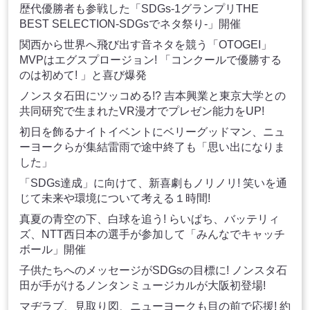
歴代優勝者も参戦した「SDGs-1グランプリTHE
BEST SELECTION-SDGsでネタ祭り-」開催
関西から世界へ飛び出す音ネタを競う「OTOGEI」
MVPはエグスプロージョン! 「コンクールで優勝する
のは初めて! 」と喜び爆発
ノンスタ石田にツッコめる!? 吉本興業と東京大学との
共同研究で生まれたVR漫才でプレゼン能力をUP!
初日を飾るナイトイベントにベリーグッドマン、ニュ
ーヨークらが集結雷雨で途中終了も「思い出になりま
した」
「SDGs達成」に向けて、新喜劇もノリノリ! 笑いを通
じて未来や環境について考える１時間!
真夏の青空の下、白球を追う! らいぱち、バッテリィ
ズ、NTT西日本の選手が参加して「みんなでキャッチ
ボール」開催
子供たちへのメッセージがSDGsの目標に! ノンスタ石
田が手がけるノンタンミュージカルが大阪初登場!
マヂラブ、見取り図、ニューヨークも目の前で応援! 約