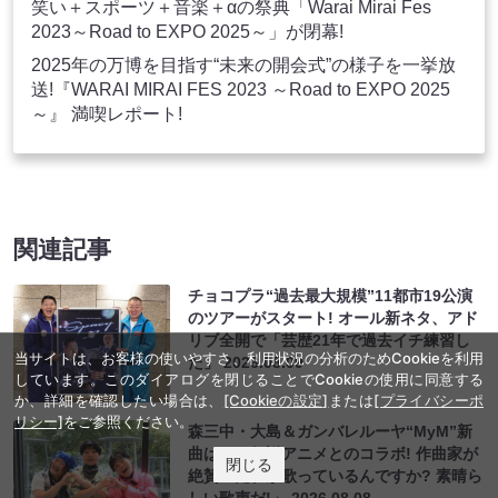
笑い＋スポーツ＋音楽＋αの祭典「Warai Mirai Fes
2023～Road to EXPO 2025～」が閉幕!
2025年の万博を目指す“未来の開会式”の様子を一挙放
送!『WARAI MIRAI FES 2023 ～Road to EXPO 2025
～』 満喫レポート!
関連記事
チョコプラ“過去最大規模”11都市19公演
のツアーがスタート! オール新ネタ、アド
リブ全開で「芸歴21年で過去イチ練習し
当サイトは、お客様の使いやすさ、利用状況の分析のためCookieを利用
た」
2026.08.09
しています。このダイアログを閉じることでCookieの使用に同意する
か、詳細を確認したい場合は、
[Cookieの設定]
または
[プライバシーポ
リシー]
をご参照ください。
森三中・大島＆ガンバレルーヤ“MyM”新
曲はあの伝説アニメとのコラボ! 作曲家が
閉じる
絶賛「だれが歌っているんですか? 素晴ら