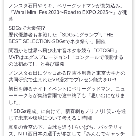
ノンスタ石田やミキ、ベリーグッドマンが意気込み。
『Warai Mirai Fes 2023〜Road to EXPO 2025〜』が開
幕!
SDGsで大爆笑!?
歴代優勝者も参戦した「SDGs-1グランプリTHE
BEST SELECTION-SDGsでネタ祭り-」開催
関西から世界へ飛び出す音ネタを競う「OTOGEI」
MVPはエグスプロージョン! 「コンクールで優勝する
のは初めて! 」と喜び爆発
ノンスタ石田にツッコめる!? 吉本興業と東京大学との
共同研究で生まれたVR漫才でプレゼン能力をUP!
初日を飾るナイトイベントにベリーグッドマン、ニュ
ーヨークらが集結雷雨で途中終了も「思い出になりま
した」
「SDGs達成」に向けて、新喜劇もノリノリ! 笑いを通
じて未来や環境について考える１時間!
真夏の青空の下、白球を追う! らいぱち、バッテリィ
ズ、NTT西日本の選手が参加して「みんなでキャッチ