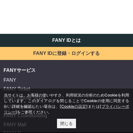
FANY IDとは
FANY IDに登録・ログインする
FANYサービス
FANY
FANY Ticket
当サイトは、お客様の使いやすさ、利用状況の分析のためCookieを利用
FANY Online Ticket
しています。このダイアログを閉じることでCookieの使用に同意する
か、詳細を確認したい場合は、
[Cookieの設定]
または
[プライバシーポ
FANY Channel
リシー]
をご参照ください。
FANY Crowdfunding
閉じる
FANY Mall