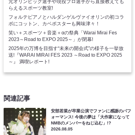
元オリンピック選手や現役プロ選手から直接教えても
らえるスポーツ教室!
フォルテピアノとハルダンゲルヴァイオリンの初コラ
ボにコットン、カベポスターも興味津々！
笑い＋スポーツ＋音楽＋αの祭典「Warai Mirai Fes
2023～Road to EXPO 2025～」が閉幕!
2025年の万博を目指す“未来の開会式”の様子を一挙放
送!『WARAI MIRAI FES 2023 ～Road to EXPO 2025
～』 満喫レポート!
関連記事
安部若菜が卒業公演でファンに感謝のパフ
ォーマンス! 今後の夢は「大作家になって
NMBのメンバーをねじ込む」!?
2026.08.05