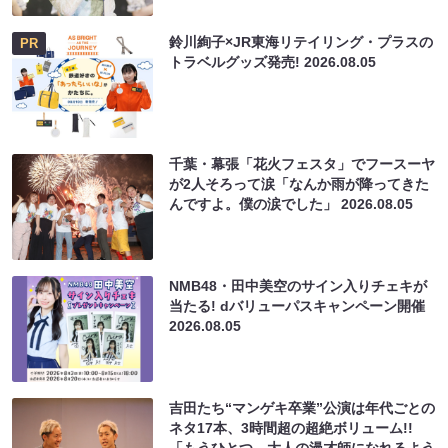
鈴川絢子×JR東海リテイリング・プラスの
PR
トラベルグッズ発売!
2026.08.05
千葉・幕張「花火フェスタ」でフースーヤ
が2人そろって涙「なんか雨が降ってきた
んですよ。僕の涙でした」
2026.08.05
NMB48・田中美空のサイン入りチェキが
当たる! dバリューパスキャンペーン開催
2026.08.05
吉田たち“マンゲキ卒業”公演は年代ごとの
ネタ17本、3時間超の超絶ボリューム!!
「もうひとつ、大人の漫才師になれるよう