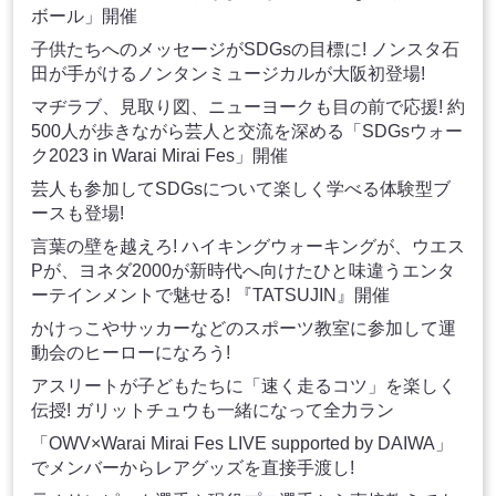
ボール」開催
子供たちへのメッセージがSDGsの目標に! ノンスタ石
田が手がけるノンタンミュージカルが大阪初登場!
マヂラブ、見取り図、ニューヨークも目の前で応援! 約
500人が歩きながら芸人と交流を深める「SDGsウォー
ク2023 in Warai Mirai Fes」開催
芸人も参加してSDGsについて楽しく学べる体験型ブ
ースも登場!
言葉の壁を越えろ! ハイキングウォーキングが、ウエス
Pが、ヨネダ2000が新時代へ向けたひと味違うエンタ
ーテインメントで魅せる! 『TATSUJIN』開催
かけっこやサッカーなどのスポーツ教室に参加して運
動会のヒーローになろう!
アスリートが子どもたちに「速く走るコツ」を楽しく
伝授! ガリットチュウも一緒になって全力ラン
「OWV×Warai Mirai Fes LIVE supported by DAIWA」
でメンバーからレアグッズを直接手渡し!