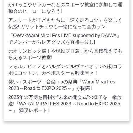
かけっこやサッカーなどのスポーツ教室に参加して運
動会のヒーローになろう!
アスリートが子どもたちに「速く走るコツ」を楽しく
伝授! ガリットチュウも一緒になって全力ラン
「OWV×Warai Mirai Fes LIVE supported by DAIWA」
でメンバーからレアグッズを直接手渡し!
元オリンピック選手や現役プロ選手から直接教えても
らえるスポーツ教室!
フォルテピアノとハルダンゲルヴァイオリンの初コラ
ボにコットン、カベポスターも興味津々！
笑い＋スポーツ＋音楽＋αの祭典「Warai Mirai Fes
2023～Road to EXPO 2025～」が閉幕!
2025年の万博を目指す“未来の開会式”の様子を一挙放
送!『WARAI MIRAI FES 2023 ～Road to EXPO 2025
～』 満喫レポート!