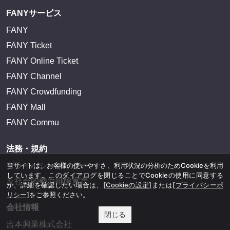
FANYサービス
FANY
FANY Ticket
FANY Online Ticket
FANY Channel
FANY Crowdfunding
FANY Mall
FANY Commu
法務・規約
当サイトは、お客様の使いやすさ、利用状況の分析のためCookieを利用
プライバシーポリシー
しています。このダイアログを閉じることでCookieの使用に同意する
反社会的勢力排除宣言
か、詳細を確認したい場合は、
[Cookieの設定]
または
[プライバシーポ
リシー]
をご参照ください。
会社情報
閉じる
吉本興業株式会社