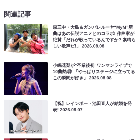
関連記事
森三中・大島＆ガンバレルーヤ“MyM”新
曲はあの伝説アニメとのコラボ! 作曲家が
絶賛「だれが歌っているんですか? 素晴ら
しい歌声だ!」
2026.08.08
小嶋花梨が“卒業後初”ワンマンライブで
10曲熱唱! 「やっぱりステージに立ってる
この瞬間が好き」
2026.08.08
【祝】レインボー・池田直人が結婚を発
表!
2026.08.07