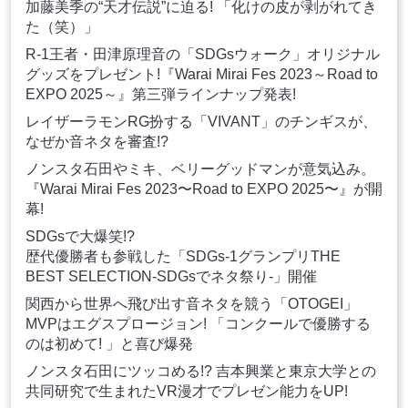
加藤美季の“天才伝説”に迫る! 「化けの皮が剥がれてき
た（笑）」
R-1王者・田津原理音の「SDGsウォーク」オリジナル
グッズをプレゼント!『Warai Mirai Fes 2023～Road to
EXPO 2025～』第三弾ラインナップ発表!
レイザーラモンRG扮する「VIVANT」のチンギスが、
なぜか音ネタを審査!?
ノンスタ石田やミキ、ベリーグッドマンが意気込み。
『Warai Mirai Fes 2023〜Road to EXPO 2025〜』が開
幕!
SDGsで大爆笑!?
歴代優勝者も参戦した「SDGs-1グランプリTHE
BEST SELECTION-SDGsでネタ祭り-」開催
関西から世界へ飛び出す音ネタを競う「OTOGEI」
MVPはエグスプロージョン! 「コンクールで優勝する
のは初めて! 」と喜び爆発
ノンスタ石田にツッコめる!? 吉本興業と東京大学との
共同研究で生まれたVR漫才でプレゼン能力をUP!