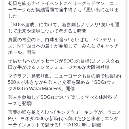
初日を飾るナイトイベントにベリーグッドマン、ニュ
ーヨークらが集結雷雨で途中終了も「思い出になりま
した」
「SDGs達成」に向けて、新喜劇もノリノリ! 笑いを通
じて未来や環境について考える１時間!
真夏の青空の下、白球を追う! らいぱち、バッテリィ
ズ、NTT西日本の選手が参加して「みんなでキャッチ
ボール」開催
子供たちへのメッセージがSDGsの目標に! ノンスタ石
田が手がけるノンタンミュージカルが大阪初登場!
マヂラブ、見取り図、ニューヨークも目の前で応援! 約
500人が歩きながら芸人と交流を深める「SDGsウォー
ク2023 in Warai Mirai Fes」開催
芸人も参加してSDGsについて楽しく学べる体験型ブ
ースも登場!
言葉の壁を越えろ! ハイキングウォーキングが、ウエス
Pが、ヨネダ2000が新時代へ向けたひと味違うエンタ
ーテインメントで魅せる! 『TATSUJIN』開催