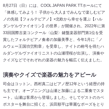
8月27日（日）には、COOL JAPAN PARK TTホールにて
「体感してみよう！ 子供から大人までみんなで楽しむピア
ノの先祖【フォルテピアノ】×北欧から幸せを運ぶ【ハル
ダンゲルヴァイオリン】の世界」が開催され、2022年に第
33回国際古楽コンクール〈山梨〉鍵盤楽器部門第1位を受
賞したフォルテピアノ奏者の加藤美季と、今年1月に「ノ
ルウェー王国功労勲章」を受章し、ナイトの称号を得たハ
ルダンゲルヴァイオリニストの山瀬理桜が出演し、演奏や
クイズなどでそれぞれの楽器の魅力を幅広く伝えました。
演奏やクイズで楽器の魅力をアピール
司会はコットン。西村真二はピアノ歴12年という経歴の持
ち主です。オープニングは山瀬と加藤による二重奏でスタ
ート。山瀬は客席から登場しました。そしてゲストのカベ
ポスターを舞台に招くと、浜田順平は華麗なポーズをとり