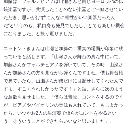
加藤は「フォルテピアノは山瀬さんと同じヨーロッパの伝
統楽器ですが、共演したことのない楽器とご一緒させてい
ただき、思いがけず“こんなに相性がいい楽器だったん
だ”というのも、私自身も発見でしたし、とても楽しい機会
になりました」と振り返りました。
コットン・きょんは山瀬と加藤の二重奏の場面が印象に残
っていると話します。「山瀬さんが舞台の真ん中にいて、
加藤さんがフォルテピアノを弾いていて。その時、山瀬さ
んが加藤さんの方を見ながら弾くんですよね。僕も舞台袖
で見ていたら、山瀬さんが僕だけに目配せしてくれたんで
すよ。すごくうれしかったです！」と話、さらに次のよう
な意欲を見せました。「僕らは普段、コントをするのです
が、ピアノやバイオリンの音源も入れていて。もしよかっ
たら、いつかお2人の生演奏で僕らがコントをやるとい
う、そういうことができたらいいなと思いました」。