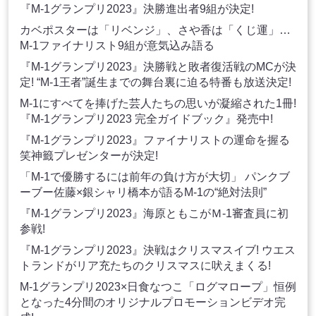
『M-1グランプリ2023』決勝進出者9組が決定!
カベポスターは「リベンジ」、さや香は「くじ運」…
M-1ファイナリスト9組が意気込み語る
『M-1グランプリ2023』決勝戦と敗者復活戦のMCが決
定! “M-1王者”誕生までの舞台裏に迫る特番も放送決定!
M-1にすべてを捧げた芸人たちの思いが凝縮された1冊!
『M-1グランプリ2023 完全ガイドブック』発売中!
『M-1グランプリ2023』ファイナリストの運命を握る
笑神籤プレゼンターが決定!
「M-1で優勝するには前年の負け方が大切」 パンクブ
ーブー佐藤×銀シャリ橋本が語るM-1の“絶対法則”
『M-1グランプリ2023』海原ともこがＭ-1審査員に初
参戦!
『M-1グランプリ2023』決戦はクリスマスイブ! ウエス
トランドがリア充たちのクリスマスに吠えまくる!
M-1グランプリ2023×日食なつこ「ログマロープ」恒例
となった4分間のオリジナルプロモーションビデオ完