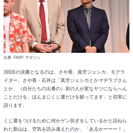
出典:
FANY マガジン
3回目の決勝となるのは、さや香、真空ジェシカ、モグラ
イダー。さや香・石井は「真空ジェシカとかマヂラブさん
とか、（自分たちの出番の）前の人が変なヤツにならへん
ことだけを。ほんまにくじ運だけを願ってます」と切実に
語ります。
くじ運をつけるために何かゲン担ぎをしているかと訊ねら
れた新山は、空気を読み違えたのか、「あるかーーー！」