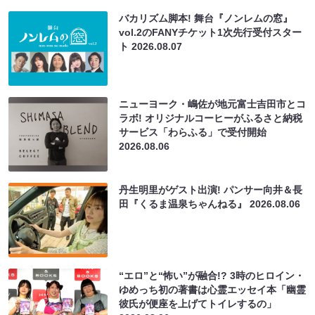
バカリズム脚本! 舞台『ノンレムの窓』
vol.2のFANYチケット1次先行受付スター
ト
2026.08.07
ニューヨーク・嶋佐が地元富士吉田市とコ
ラボ! オリジナルコーヒーがふるさと納税
サービス「わらふる」で受付開始
2026.08.06
丹生明里がゲスト出演! パンサー向井＆長
田『くるま温泉ちゃんねる』
2026.08.06
“エロ”と“怖い”が融合!? 3時のヒロイン・
ゆめっち初の著書は心霊エッセイ本「幽霊
彼氏が便座を上げてトイレするの」