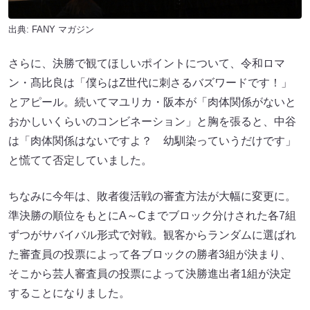
出典:
FANY マガジン
さらに、決勝で観てほしいポイントについて、令和ロマ
ン・髙比良は「僕らはZ世代に刺さるバズワードです！」
とアピール。続いてマユリカ・阪本が「肉体関係がないと
おかしいくらいのコンビネーション」と胸を張ると、中谷
は「肉体関係はないですよ？ 幼馴染っていうだけです」
と慌てて否定していました。
ちなみに今年は、敗者復活戦の審査方法が大幅に変更に。
準決勝の順位をもとにA～Cまでブロック分けされた各7組
ずつがサバイバル形式で対戦。観客からランダムに選ばれ
た審査員の投票によって各ブロックの勝者3組が決まり、
そこから芸人審査員の投票によって決勝進出者1組が決定
することになりました。