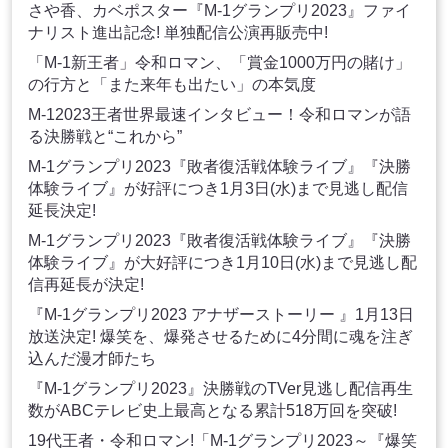
さや香、カベポスター『M-1グランプリ2023』ファイ
ナリスト進出記念! 単独配信公演再販売中!
「M-1新王者」令和ロマン、「賞金1000万円の賭け」
の行方と「また来年も出たい」の本気度
M-12023王者世界最速インタビュー！令和ロマンが語
る決勝戦と“これから”
M-1グランプリ2023『敗者復活戦体験ライブ』『決勝
体験ライブ』が好評につき1月3日(水)まで見逃し配信
延長決定!
M-1グランプリ2023『敗者復活戦体験ライブ』『決勝
体験ライブ』が大好評につき1月10日(水)まで見逃し配
信再延長が決定!
『M-1グランプリ2023 アナザーストーリー 』1月13日
放送決定! 爆笑を、爆発させるために4分間に魂を注ぎ
込んだ漫才師たち
『M-1グランプリ2023』決勝戦のTVer見逃し配信再生
数がABCテレビ史上最高となる累計518万回を突破!
19代王者・令和ロマン!「M-1グランプリ2023～『爆笑