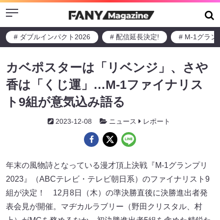
Menu
# ダブルインパクト2026
# 配信延長決定!
# M-1グラ
カベポスターは「リベンジ」、さや
香は「くじ運」…M-1ファイナリス
ト9組が意気込み語る
2023-12-08
ニュース
レポート
年末の風物詩となっている漫才頂上決戦『M-1グランプリ
2023』（ABCテレビ・テレビ朝日系）のファイナリスト9
組が決定！ 12月8日（木）の準決勝直後に決勝進出者発
表会見が開催。マヂカルラブリー（野田クリスタル、村