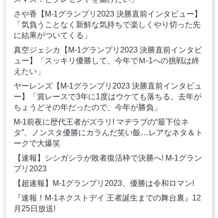
さや香【M-1グランプリ2023 決勝直前インタビュー】
「気負うことなく新鮮な気持ちで楽しくやり切った先
に結果がついてくる」
真空ジェシカ【M-1グランプリ2023 決勝直前インタビ
ュー】「スッキリ優勝して、今年でＭ-1への挑戦は終
えたい」
ヤーレンズ【M-1グランプリ2023 決勝直前インタビュ
ー】「賞レースで3年に1度はウケても落ちる。去年が
ちょうどその年だったので、今年が勝負」
M-1前夜に歴代王者がズラリ! マヂラブの“最下位ネ
タ”、ノンスタ優勝にカラんだ笑い飯…レアなネタ＆ト
ークで大爆笑
【速報】シシガシラが敗者復活枠で決勝へ! M-1グラン
プリ2023
【超速報】M-1グランプリ2023、優勝は令和ロマン!
『速報！M-1ネクストデイ 王者誕生までの舞台裏』12
月25日放送!