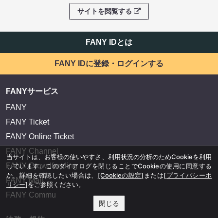
サイトを閲覧する
FANY IDとは
FANY IDに登録・ログインする
FANYサービス
FANY
FANY Ticket
FANY Online Ticket
FANY Channel
当サイトは、お客様の使いやすさ、利用状況の分析のためCookieを利用
FANY Crowdfunding
しています。このダイアログを閉じることでCookieの使用に同意する
か、詳細を確認したい場合は、
[Cookieの設定]
または
[プライバシーポ
FANY Mall
リシー]
をご参照ください。
FANY Commu
閉じる