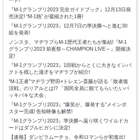
ード!
『M-1グランプリ2023 完全ガイドブック』12月13日発
売決定! “M-1熱” が凝縮された1冊!
『M-1グランプリ2023』12月7日の準決勝へと進む30
組を発表!
ノンスタ、マヂラブらM-1歴代王者たちが集結!『M-1
グランプリ2023 前夜祭～CHAMPION LIVE～』開催決
定!
『M-1グランプリ2023』1回戦からとくに大きなインパ
クトを残した漫才をマヂラブが紹介!
“M-1王者”マヂラブ野田×トレエン斎藤が語る「敗者復
活戦」のリアルとは!? 「国民全員に観てもらいたいバ
ッキバキな大会」
『M-1グランプリ2023』“爆笑が、爆発する”メインポ
スター完成! 告知映像も解禁!
『M-1グランプリ2023』準決勝へ返り咲くワイルドカ
ードはダブルヒガシに決定!
【速報】ダンビラムーチョ、令和ロマンらが初進出!