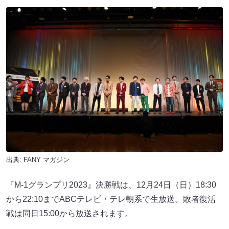
出典:
FANY マガジン
『M-1グランプリ2023』決勝戦は、12月24日（日）18:30
から22:10までABCテレビ・テレ朝系で生放送。敗者復活
戦は同日15:00から放送されます。