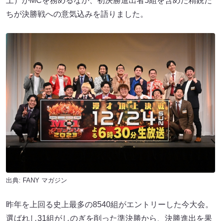
上）がMCを務めるなか、初決勝進出者5組を含めた精鋭た
ちが決勝戦への意気込みを語りました。
出典:
FANY マガジン
昨年を上回る史上最多の8540組がエントリーした今大会。
選ばれし31組がしのぎを削った準決勝から、決勝進出を果