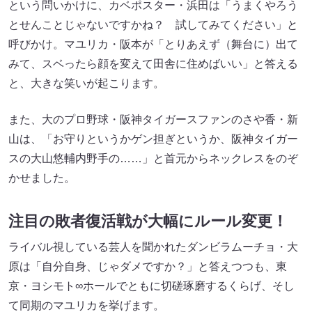
という問いかけに、カベポスター・浜田は「うまくやろう
とせんことじゃないですかね？ 試してみてください」と
呼びかけ。マユリカ・阪本が「とりあえず（舞台に）出て
みて、スベったら顔を変えて田舎に住めばいい」と答える
と、大きな笑いが起こります。
また、大のプロ野球・阪神タイガースファンのさや香・新
山は、「お守りというかゲン担ぎというか、阪神タイガー
スの大山悠輔内野手の……」と首元からネックレスをのぞ
かせました。
注目の敗者復活戦が大幅にルール変更！
ライバル視している芸人を聞かれたダンビラムーチョ・大
原は「自分自身、じゃダメですか？」と答えつつも、東
京・ヨシモト∞ホールでともに切磋琢磨するくらげ、そし
て同期のマユリカを挙げます。