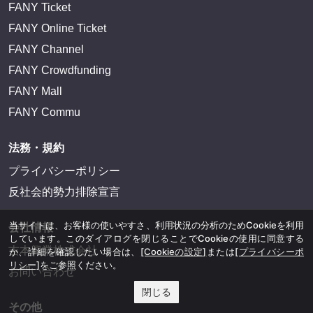
FANY Ticket
FANY Online Ticket
FANY Channel
FANY Crowdfunding
FANY Mall
FANY Commu
法務・規約
プライバシーポリシー
反社会的勢力排除宣言
当サイトは、お客様の使いやすさ、利用状況の分析のためCookieを利用
会社情報
しています。このダイアログを閉じることでCookieの使用に同意する
吉本興業株式会社
か、詳細を確認したい場合は、
[Cookieの設定]
または
[プライバシーポ
リシー]
をご参照ください。
お問い合わせ
閉じる
その他