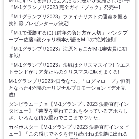
M-1にすべてを捧げた芸人たちの思いが凝縮された1冊!
『M-1グランプリ2023 完全ガイドブック』発売中!
『M-1グランプリ2023』ファイナリストの運命を握る
笑神籤プレゼンターが決定!
「M-1で優勝するには前年の負け方が大切」 パンクブ
ーブー佐藤×銀シャリ橋本が語るM-1の“絶対法則”
『M-1グランプリ2023』海原ともこがＭ-1審査員に初
参戦!
『M-1グランプリ2023』決戦はクリスマスイブ! ウエス
トランドがリア充たちのクリスマスに吠えまくる!
M-1グランプリ2023×日食なつこ「ログマロープ」恒例
となった4分間のオリジナルプロモーションビデオ完
成!
ダンビラムーチョ【M-1グランプリ2023 決勝直前イン
タビュー】「芸歴を重ねてこれをやっているアホらし
さ、いろんな積み重ねでここまでウケた」
カベポスター【M-1グランプリ2023 決勝直前インタビ
ュー】「この感じでネタを作り続ければ決勝に出れる