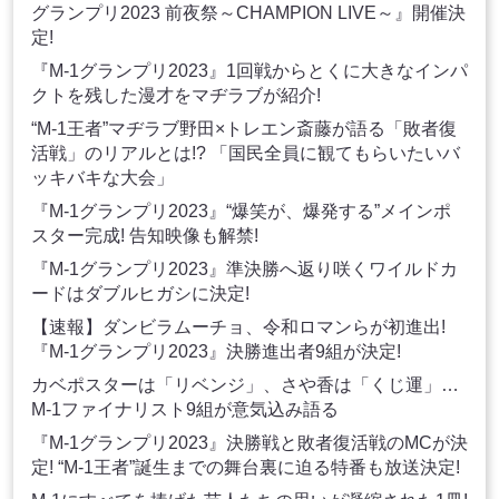
グランプリ2023 前夜祭～CHAMPION LIVE～』開催決
定!
『M-1グランプリ2023』1回戦からとくに大きなインパ
クトを残した漫才をマヂラブが紹介!
“M-1王者”マヂラブ野田×トレエン斎藤が語る「敗者復
活戦」のリアルとは!? 「国民全員に観てもらいたいバ
ッキバキな大会」
『M-1グランプリ2023』“爆笑が、爆発する”メインポ
スター完成! 告知映像も解禁!
『M-1グランプリ2023』準決勝へ返り咲くワイルドカ
ードはダブルヒガシに決定!
【速報】ダンビラムーチョ、令和ロマンらが初進出!
『M-1グランプリ2023』決勝進出者9組が決定!
カベポスターは「リベンジ」、さや香は「くじ運」…
M-1ファイナリスト9組が意気込み語る
『M-1グランプリ2023』決勝戦と敗者復活戦のMCが決
定! “M-1王者”誕生までの舞台裏に迫る特番も放送決定!