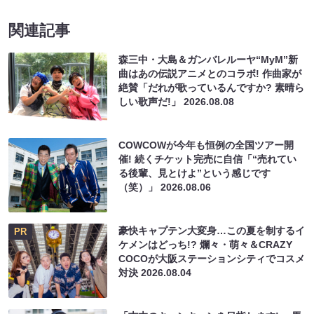
関連記事
森三中・大島＆ガンバレルーヤ“MyM”新
曲はあの伝説アニメとのコラボ! 作曲家が
絶賛「だれが歌っているんですか? 素晴ら
しい歌声だ!」
2026.08.08
COWCOWが今年も恒例の全国ツアー開
催! 続くチケット完売に自信「“売れてい
る後輩、見とけよ”という感じです
（笑）」
2026.08.06
豪快キャプテン大変身…この夏を制するイ
PR
ケメンはどっち!? 爛々・萌々＆CRAZY
COCOが大阪ステーションシティでコスメ
対決
2026.08.04