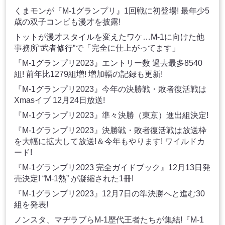
くまモンが『M-1グランプリ』1回戦に初登場! 最年少5
歳の双子コンビも漫才を披露!
トットが漫才スタイルを変えたワケ…M-1に向けた他
事務所“武者修行”で「完全に仕上がってます」
『M-1グランプリ2023』エントリー数 過去最多8540
組! 前年比1279組増! 増加幅の記録も更新!
『M-1グランプリ2023』今年の決勝戦・敗者復活戦は
Xmasイブ 12月24日放送!
『M-1グランプリ2023』準々決勝（東京）進出組決定!
『M-1グランプリ2023』決勝戦・敗者復活戦は放送枠
を大幅に拡大して放送!＆今年もやります! ワイルドカ
ード!
『M-1グランプリ2023 完全ガイドブック』12月13日発
売決定! “M-1熱” が凝縮された1冊!
『M-1グランプリ2023』12月7日の準決勝へと進む30
組を発表!
ノンスタ、マヂラブらM-1歴代王者たちが集結!『M-1