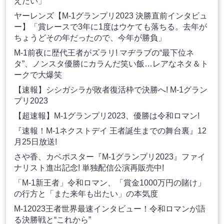
えたい」
ヤーレンズ【M-1グランプリ2023 決勝直前インタビュ
ー】「賞レースで3年に1度はウケても落ちる。去年が
ちょうどその年だったので、今年が勝負」
M-1前夜に歴代王者がズラリ! マヂラブの“最下位ネ
タ”、ノンスタ優勝にカラんだ笑い飯…レアなネタ＆ト
ークで大爆笑
【速報】シシガシラが敗者復活枠で決勝へ! M-1グラン
プリ2023
【超速報】M-1グランプリ2023、優勝は令和ロマン!
『速報！M-1ネクストデイ 王者誕生までの舞台裏』12
月25日放送!
さや香、カベポスター『M-1グランプリ2023』ファイ
ナリスト進出記念! 単独配信公演再販売中!
「M-1新王者」令和ロマン、「賞金1000万円の賭け」
の行方と「また来年も出たい」の本気度
M-12023王者世界最速インタビュー！令和ロマンが語
る決勝戦と“これから”