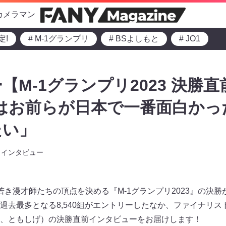
カメラマン
定!
# M-1グランプリ
# BSよしもと
# JO1
【M-1グランプリ2023 決勝
はお前らが日本で一番面白かっ
たい」
インタビュー
き漫才師たちの頂点を決める『M-1グランプリ2023』の決勝が
過去最多となる8,540組がエントリーしたなか、ファイナリス
、ともしげ）の決勝直前インタビューをお届けします！