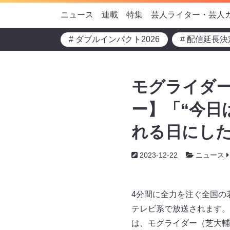
ニュース
連載
特集
芸人ライター・芸人
# ダブルインパクト2026
# 配信延長決
モグライダー
ー】「“今日
れる日にし
2023-12-22
ニュース
4分間に全力を注ぐ全国の若
テレビ系で放送されます。
は、モグライダー（芝大輔