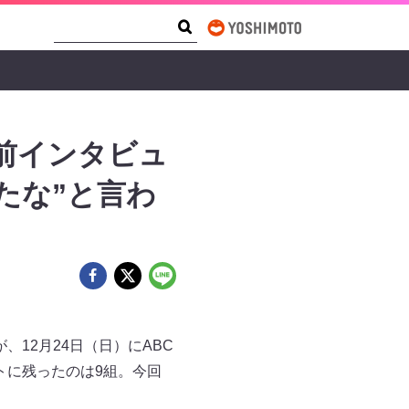
Search Form
Search
直前インタビュ
たな”と言わ
、12月24日（日）にABC
トに残ったのは9組。今回