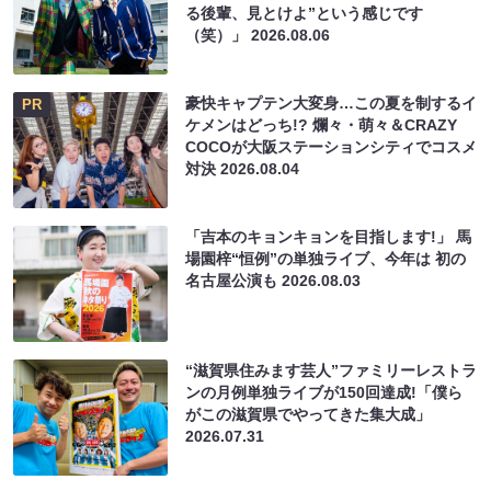
る後輩、見とけよ”という感じです
（笑）」
2026.08.06
豪快キャプテン大変身…この夏を制するイ
PR
ケメンはどっち!? 爛々・萌々＆CRAZY
COCOが大阪ステーションシティでコスメ
対決
2026.08.04
「吉本のキョンキョンを目指します!」 馬
場園梓“恒例”の単独ライブ、今年は 初の
名古屋公演も
2026.08.03
“滋賀県住みます芸人”ファミリーレストラ
ンの月例単独ライブが150回達成!「僕ら
がこの滋賀県でやってきた集大成」
2026.07.31