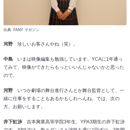
出典:
FANY マガジン
河野
珍しいお客さんやね（笑）。
中島
いまは映像編集も勉強しています。YCAに1年通っ
てみて、映像ができたらもっといいんじゃないかと思った
ので。
河野
いつか劇場の舞台進行さんとか舞台監督として、一
緒に仕事をすることもあるかもしれへんね。では、次の
方、お願いします。
井下虹渉
吉本興業高等学院3年生、YPA3期生の井下虹渉
です。YPAでは、歌とダンスと演技を週に1回ずつ、2年間