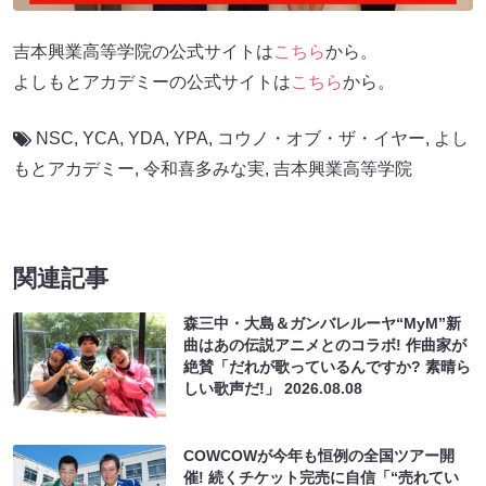
吉本興業高等学院の公式サイトは
こちら
から。
よしもとアカデミーの公式サイトは
こちら
から。
NSC
,
YCA
,
YDA
,
YPA
,
コウノ・オブ・ザ・イヤー
,
よし
もとアカデミー
,
令和喜多みな実
,
吉本興業高等学院
関連記事
森三中・大島＆ガンバレルーヤ“MyM”新
曲はあの伝説アニメとのコラボ! 作曲家が
絶賛「だれが歌っているんですか? 素晴ら
しい歌声だ!」
2026.08.08
COWCOWが今年も恒例の全国ツアー開
催! 続くチケット完売に自信「“売れてい