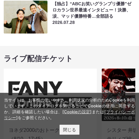
【独占】“ABCお笑いグランプリ優勝”ゼ
ロカラン世界最速インタビュー！決勝、
涙、マッド優勝特番…全部語る
2026.07.28
ライブ配信チケット
当サイトは、お客様の使いやすさ、利用状況の分析のためCookieを利用
しています。このダイアログを閉じることでCookieの使用に同意する
か、詳細を確認したい場合は、
[Cookieの設定]
または
[プライバシーポ
リシー]
をご参照ください。
閉じる
ヨネダ2000のおトーク座右衛門
シスター 井坂
（8/10 17:45）
テリィズ編～（8