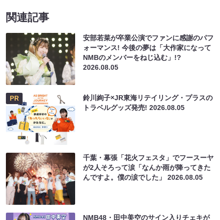
関連記事
安部若菜が卒業公演でファンに感謝のパフ
ォーマンス! 今後の夢は「大作家になって
NMBのメンバーをねじ込む」!?
2026.08.05
鈴川絢子×JR東海リテイリング・プラスの
PR
トラベルグッズ発売!
2026.08.05
千葉・幕張「花火フェスタ」でフースーヤ
が2人そろって涙「なんか雨が降ってきた
んですよ。僕の涙でした」
2026.08.05
NMB48・田中美空のサイン入りチェキが