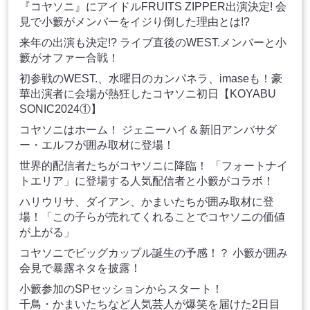
『コヤソニ』にアイドルFRUITS ZIPPER出演決定! 会
見で小籔がメンバーをイジり倒した理由とは!?
来年の出演も決定!? ライブ直後のWEST.メンバーと小
籔がオファー合戦！
初参戦のWEST.、水曜日のカンパネラ、imaseも！豪
華出演者に会場が熱狂したコヤソニ初日【KOYABU
SONIC2024①】
コヤソニはホーム！ ジェニーハイ＆新旧アンバサダ
ー・エルフが囲み取材に登場！
世界的配信者たちがコヤソニに降臨！ 「フォートナイ
トエリア」に登場する人気配信者と小籔がコラボ！
ハリウリサ、ダイアン、かまいたちが囲み取材に登
場！「この子らが売れてくれることでコヤソニの価値
が上がる」
コヤソニでビッグカップル誕生の予感！？ 小籔が囲み
会見で暴露ネタを披露！
小籔参加のSPセッションからスタート！
千鳥・かまいたちなど人気芸人が爆笑を届けた2日目