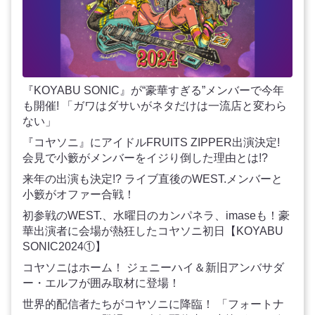
『KOYABU SONIC』が“豪華すぎる”メンバーで今年
も開催! 「ガワはダサいがネタだけは一流店と変わら
ない」
『コヤソニ』にアイドルFRUITS ZIPPER出演決定!
会見で小籔がメンバーをイジり倒した理由とは!?
来年の出演も決定!? ライブ直後のWEST.メンバーと
小籔がオファー合戦！
初参戦のWEST.、水曜日のカンパネラ、imaseも！豪
華出演者に会場が熱狂したコヤソニ初日【KOYABU
SONIC2024①】
コヤソニはホーム！ ジェニーハイ＆新旧アンバサダ
ー・エルフが囲み取材に登場！
世界的配信者たちがコヤソニに降臨！ 「フォートナ