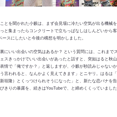
ことを聞かれた小籔は、まず会見場に冷たい空気が出る機械を
っと集まったらコンクリートで立ちっぱなしはしんどいから客
ペースにしたいと今後の構想を明かしました。
裏にいい出会いの空気はあるか？ という質問には、これまでス
ェスきっかけでいい出会いがあったと話すと、突如はると秋山
表情で「俺ですか？」と返しますが、小籔が秒読みじゃないか
う言われると、なんかよく見えてきます」とニヤリ。はるは「
新垣隆）とくっつけられそうになった」と、新たな恋バナを告
びきりの暴露を、続きはYouTubeで、と締めくくっていまし