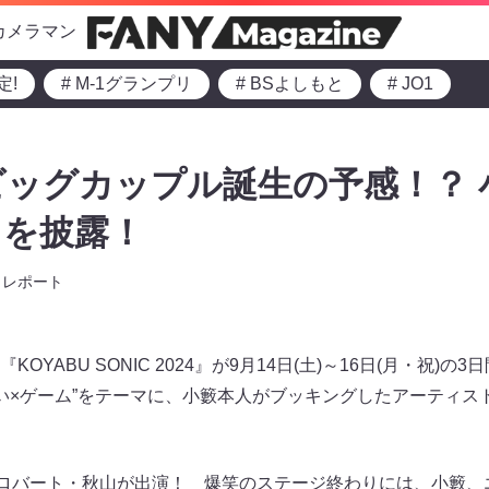
カメラマン
定!
# M-1グランプリ
# BSよしもと
# JO1
ッグカップル誕生の予感！？ 
タを披露！
レポート
OYABU SONIC 2024』が9月14日(土)～16日(月・祝)
い×ゲーム”をテーマに、小籔本人がブッキングしたアーティス
、ロバート・秋山が出演！ 爆笑のステージ終わりには、小籔、