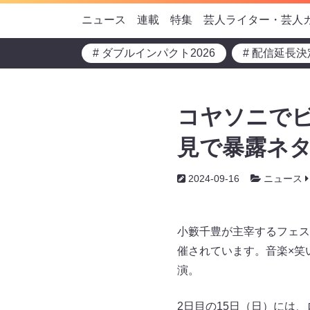
ニュース
連載
特集
芸人ライター・芸人
# ダブルインパクト2026
# 配信延長決
コヤソニでビ
見で暴露ネ
2024-09-16
ニュース
小籔千豊が主宰するフェス『K
催されています。音楽×笑
演。
2日目の15日（日）には