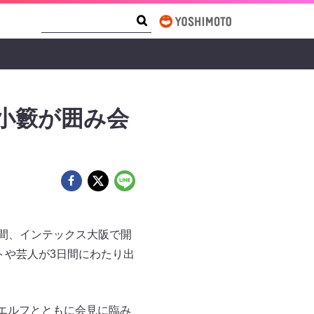
Search Form
Search
小籔が囲み会
の3日間、インテックス大阪で開
トや芸人が3日間にわたり出
エルフとともに会見に臨み