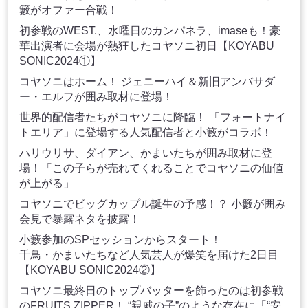
籔がオファー合戦！
初参戦のWEST.、水曜日のカンパネラ、imaseも！豪
華出演者に会場が熱狂したコヤソニ初日【KOYABU
SONIC2024①】
コヤソニはホーム！ ジェニーハイ＆新旧アンバサダ
ー・エルフが囲み取材に登場！
世界的配信者たちがコヤソニに降臨！ 「フォートナイ
トエリア」に登場する人気配信者と小籔がコラボ！
ハリウリサ、ダイアン、かまいたちが囲み取材に登
場！「この子らが売れてくれることでコヤソニの価値
が上がる」
コヤソニでビッグカップル誕生の予感！？ 小籔が囲み
会見で暴露ネタを披露！
小籔参加のSPセッションからスタート！
千鳥・かまいたちなど人気芸人が爆笑を届けた2日目
【KOYABU SONIC2024②】
コヤソニ最終日のトップバッターを飾ったのは初参戦
のFRUITS ZIPPER！ “親戚の子”のような存在に「“安