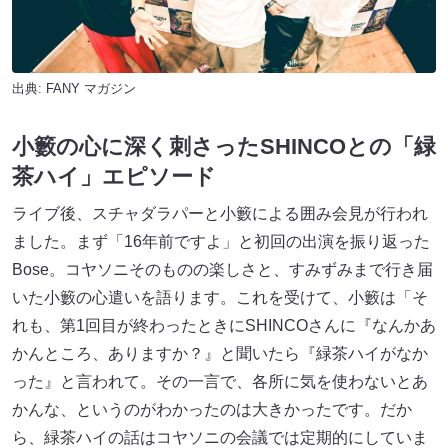
出典:
FANY マガジン
小籔の心に深く刺さったSHINCOとの「緑
茶ハイ」エピソード
ライブ後、スチャダラパーと小籔による囲み会見が行われ
ました。まず「16年前ですよ」と初回の出演を振り返った
Bose。コヤソニそのものの楽しさと、すみずみまで行き届
いた小籔の心遣いを語ります。これを受けて、小籔は「そ
れも、第1回目が終わったときにSHINCOさんに『なんかあ
かんところ、ありますか？』と聞いたら『緑茶ハイがなか
った』と言われて。その一言で、各所に気を使わないとあ
かんな、というのがわかったのは大きかったです。だか
ら、緑茶ハイの話はコヤソニの会議では定期的にしていま