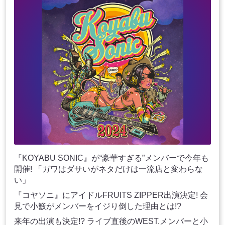
『KOYABU SONIC』が“豪華すぎる”メンバーで今年も
開催! 「ガワはダサいがネタだけは一流店と変わらな
い」
『コヤソニ』にアイドルFRUITS ZIPPER出演決定! 会
見で小籔がメンバーをイジり倒した理由とは!?
来年の出演も決定!? ライブ直後のWEST.メンバーと小