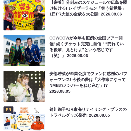
【密着】分刻みのスケジュールで広島を駆
け抜ける! レイザーラモン「笑う錯覚展」
1日PR大使の全貌を大公開!
2026.08.06
COWCOWが今年も恒例の全国ツアー開
催! 続くチケット完売に自信「“売れてい
る後輩、見とけよ”という感じです
（笑）」
2026.08.06
安部若菜が卒業公演でファンに感謝のパフ
ォーマンス! 今後の夢は「大作家になって
NMBのメンバーをねじ込む」!?
2026.08.05
鈴川絢子×JR東海リテイリング・プラスの
PR
トラベルグッズ発売!
2026.08.05