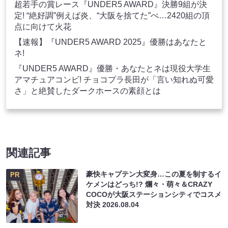
超若手の賞レース『UNDER5 AWARD』決勝9組が決
定! “絶好調”例えば炎、“大阪を捨てた”ぺ…2420組の頂
点に向けて火花
【速報】『UNDER5 AWARD 2025』優勝はあなたと
ネ!
『UNDER5 AWARD』優勝・あなたとネは現役大学生
アマチュアコンビ! チョコプラ長田が「言い知れぬ可愛
さ」と絶賛したダークホースの素顔とは
関連記事
豪快キャプテン大変身…この夏を制するイ
PR
ケメンはどっち!? 爛々・萌々＆CRAZY
COCOが大阪ステーションシティでコスメ
対決
2026.08.04