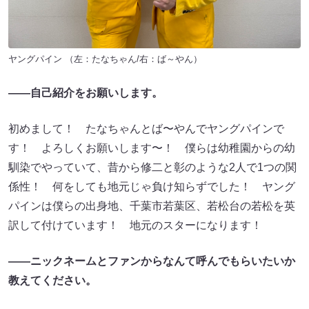
ヤングパイン （左：たなちゃん/右：ば～やん）
――自己紹介をお願いします。
初めまして！ たなちゃんとば〜やんでヤングパインで
す！ よろしくお願いします〜！ 僕らは幼稚園からの幼
馴染でやっていて、昔から修二と彰のような2人で1つの関
係性！ 何をしても地元じゃ負け知らずでした！ ヤング
パインは僕らの出身地、千葉市若葉区、若松台の若松を英
訳して付けています！ 地元のスターになります！
――ニックネームとファンからなんて呼んでもらいたいか
教えてください。