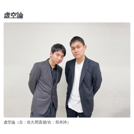
虚空論
虚空論（左：佐久間直德/右：筒井誇）