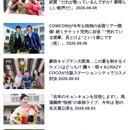
絶賛「だれが歌っているんですか? 素晴ら
しい歌声だ!」
2026.08.08
COWCOWが今年も恒例の全国ツアー開
催! 続くチケット完売に自信「“売れてい
る後輩、見とけよ”という感じです
（笑）」
2026.08.06
豪快キャプテン大変身…この夏を制するイ
PR
ケメンはどっち!? 爛々・萌々＆CRAZY
COCOが大阪ステーションシティでコスメ
対決
2026.08.04
「吉本のキョンキョンを目指します!」 馬
場園梓“恒例”の単独ライブ、今年は 初の
名古屋公演も
2026.08.03