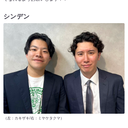
シンデン
（左：カキザキ/右：ミヤケタクマ）