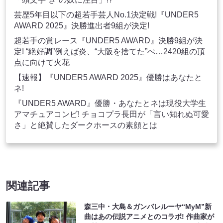
芸歴5年目以下の超若手芸人No.1決定戦!『UNDER5
AWARD 2025』決勝進出者9組が決定!
超若手の賞レース『UNDER5 AWARD』決勝9組が決
定! “絶好調”例えば炎、“大阪を捨てた”ぺ…2420組の頂
点に向けて火花
【速報】『UNDER5 AWARD 2025』優勝はあなたと
ネ!
『UNDER5 AWARD』優勝・あなたとネは現役大学生
アマチュアコンビ! チョコプラ長田が「言い知れぬ可愛
さ」と絶賛したダークホースの素顔とは
関連記事
森三中・大島＆ガンバレルーヤ“MyM”新
曲はあの伝説アニメとのコラボ! 作曲家が