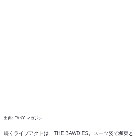
出典:
FANY マガジン
続くライブアクトは、THE BAWDIES。スーツ姿で颯爽と
登場するや、シャウトで気合いを見せたROYが、「ロック
ンロール界のお祭り番長、THE BAWDIESです！」と挨
拶。「IT’S TOO LATE」の極上なロックンロールサウンド
とキャッチーなメロディで、観客の心を掴みます。
「ウチの曲は初めて観る人でも1番をしっかり聴いてくれ
たら、2番から歌えるシステムです」とROYが告げ、
「LET’S GO BACK」、「GIMME GIMME」と続くと、たく
さんの観客がビートに乗せて身体を揺らし、掛け声を合わ
せます。