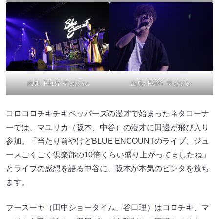
出典:
FANY マガジン
出典:
FANY マガジン
コロコロチキチキペッパーズの漫才で始まったネタコーナ
ーでは、マユリカ（阪本、中谷）の漫才に田邊が飛び入り
参加。「当たり前やけどBLUE ENCOUNTのライブ、ジュ
ースごくごく倶楽部の10倍くらい盛り上がってましたね」
とライブの感想を語る中谷に、阪本が本気のビンタを放ち
ます。
フースーヤ（田中ショータイム、谷口理）はコロチキ、マ