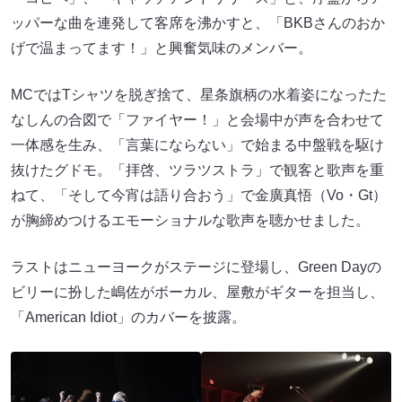
ッパーな曲を連発して客席を沸かすと、「BKBさんのおか
げで温まってます！」と興奮気味のメンバー。
MCではTシャツを脱ぎ捨て、星条旗柄の水着姿になったた
なしんの合図で「ファイヤー！」と会場中が声を合わせて
一体感を生み、「言葉にならない」で始まる中盤戦を駆け
抜けたグドモ。「拝啓、ツラツストラ」で観客と歌声を重
ねて、「そして今宵は語り合おう」で金廣真悟（Vo・Gt）
が胸締めつけるエモーショナルな歌声を聴かせました。
ラストはニューヨークがステージに登場し、Green Dayの
ビリーに扮した嶋佐がボーカル、屋敷がギターを担当し、
「American Idiot」のカバーを披露。