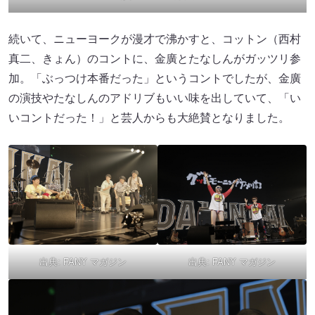
続いて、ニューヨークが漫才で沸かすと、コットン（西村
真二、きょん）のコントに、金廣とたなしんがガッツリ参
加。「ぶっつけ本番だった」というコントでしたが、金廣
の演技やたなしんのアドリブもいい味を出していて、「い
いコントだった！」と芸人からも大絶賛となりました。
出典:
FANY マガジン
出典:
FANY マガジン