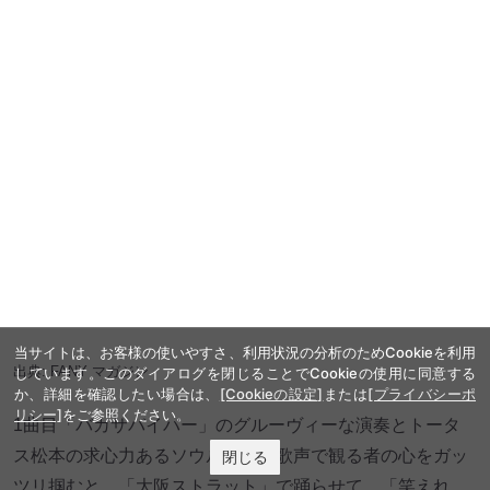
ツリ掴むと、「大阪ストラット」で踊らせて、「笑えれ
ば」で涙させてと、ライブ序盤で観客の心を完全掌握した
ウルフルズ。
星のようにきらめくミラーボールの光の下、歌と演奏で壮
大な楽曲世界を描いた「暴れだす」は、『M-1グランプリ
2022』のテーマ曲でもある楽曲。芸人やお笑いファンにと
って思い入れの強い曲が聴く者に強烈なインパクトを残
し、前半戦のライブは終了しました。
続くネタコーナーでは、ウルフルズのライブの余韻が残る
ステージで、しっかり笑いを取っていたさや香（新山、石
当サイトは、お客様の使いやすさ、利用状況の分析のためCookieを利用
しています。このダイアログを閉じることでCookieの使用に同意する
井）、ロングコートダディ（堂前透、兎）。そして、初日
か、詳細を確認したい場合は、
[Cookieの設定]
または
[プライバシーポ
の大トリとなる銀シャリ（鰻和弘、橋本直）が圧倒的な漫
リシー]
をご参照ください。
才でネタコーナーを締めくくり、再びウルフルズのライブ
閉じる
へ。