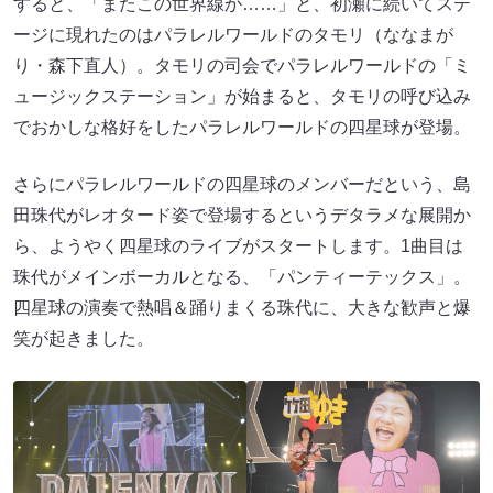
すると、「またこの世界線か……」と、初瀬に続いてステ
ージに現れたのはパラレルワールドのタモリ（ななまが
り・森下直人）。タモリの司会でパラレルワールドの「ミ
ュージックステーション」が始まると、タモリの呼び込み
でおかしな格好をしたパラレルワールドの四星球が登場。
さらにパラレルワールドの四星球のメンバーだという、島
田珠代がレオタード姿で登場するというデタラメな展開か
ら、ようやく四星球のライブがスタートします。1曲目は
珠代がメインボーカルとなる、「パンティーテックス」。
四星球の演奏で熱唱＆踊りまくる珠代に、大きな歓声と爆
笑が起きました。