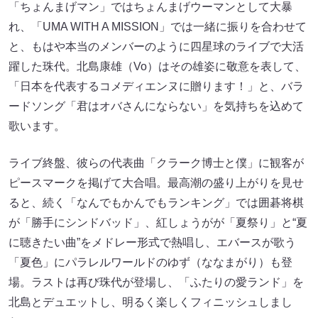
「ちょんまげマン」ではちょんまげウーマンとして大暴
れ、「UMA WITH A MISSION」では一緒に振りを合わせて
と、もはや本当のメンバーのように四星球のライブで大活
躍した珠代。北島康雄（Vo）はその雄姿に敬意を表して、
「日本を代表するコメディエンヌに贈ります！」と、バラ
ードソング「君はオバさんにならない」を気持ちを込めて
歌います。
ライブ終盤、彼らの代表曲「クラーク博士と僕」に観客が
ピースマークを掲げて大合唱。最高潮の盛り上がりを見せ
ると、続く「なんでもかんでもランキング」では囲碁将棋
が「勝手にシンドバッド」、紅しょうがが「夏祭り」と“夏
に聴きたい曲”をメドレー形式で熱唱し、エバースが歌う
「夏色」にパラレルワールドのゆず（ななまがり）も登
場。ラストは再び珠代が登場し、「ふたりの愛ランド」を
北島とデュエットし、明るく楽しくフィニッシュしまし