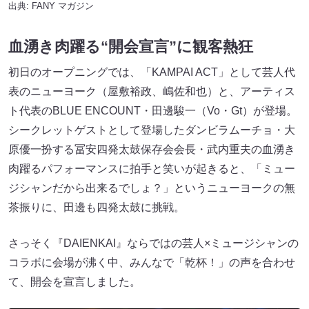
出典:
FANY マガジン
血湧き肉躍る“開会宣言”に観客熱狂
初日のオープニングでは、「KAMPAI ACT」として芸人代
表のニューヨーク（屋敷裕政、嶋佐和也）と、アーティス
ト代表のBLUE ENCOUNT・田邊駿一（Vo・Gt）が登場。
シークレットゲストとして登場したダンビラムーチョ・大
原優一扮する冨安四発太鼓保存会会長・武内重夫の血湧き
肉躍るパフォーマンスに拍手と笑いが起きると、「ミュー
ジシャンだから出来るでしょ？」というニューヨークの無
茶振りに、田邊も四発太鼓に挑戦。
さっそく『DAIENKAI』ならではの芸人×ミュージシャンの
コラボに会場が沸く中、みんなで「乾杯！」の声を合わせ
て、開会を宣言しました。