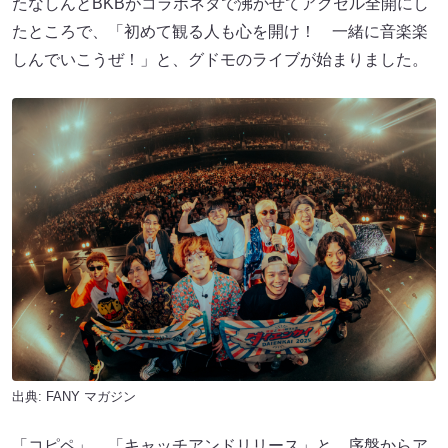
たなしんとBKBがコラボネタで沸かせてアクセル全開にし
たところで、「初めて観る人も心を開け！ 一緒に音楽楽
しんでいこうぜ！」と、グドモのライブが始まりました。
出典:
FANY マガジン
「コピペ」、「キャッチアンドリリース」と、序盤からア