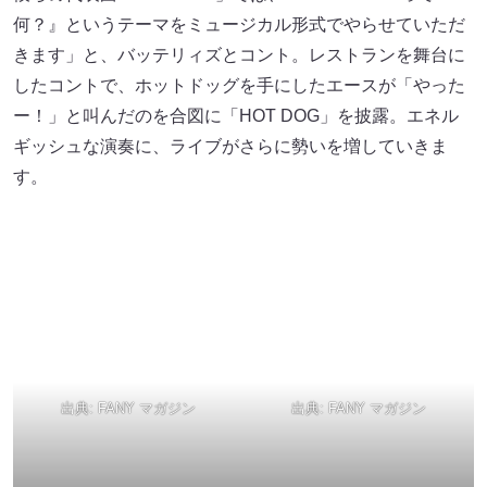
出典:
FANY マガジン
出典:
FANY マガジン
ライブ終盤、「ポップコーンのように弾け飛べますか？」
の煽りに会場中がジャンプを合わせて、クラップを合わせ
た「POPCORN」で大いに盛り上げ、ステージを去った4
人。
ライブは終わりと思いきや、再びライトが照らすステージ
にDJ KELLY（ギャロップ毛利）が登場。巧みなDJプレイ
で鳴らすダンス・エレクトロで観客を魅了して、客席をダ
ンスフロアに変えると、ステージにはTHE BAWDIESが再
び登場。THE BAWDIES☓DJ KELLYのコラボで、本当のラ
ストソングとなる「JUST BE COOL feat. DJ KELLY」を披