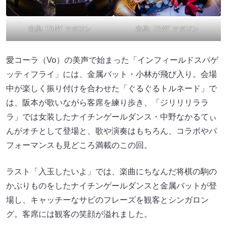
出典:
FANY マガジン
出典:
FANY マガジン
愛コーラ（Vo）の美声で始まった「インフィールドスパゲ
ッティフライ」には、金属バット・小林が飛び入り。会場
中が楽しく振り付けを合わせた「ぐるぐるトルネード」で
は、阪本が歌いながら客席を練り歩き、「ジリリリララ
ラ」では女装したナイチンゲールダンス・中野なかるてぃ
んがオチとして登場と、歌や演奏はもちろん、コラボやパ
フォーマンスも見どころ満載のこの回。
ラスト「入玉したいよ」では、楽曲にちなんだ将棋の駒の
かぶりものをしたナイチンゲールダンスと金属バットが登
場し、キャッチーなサビのフレーズを観客とシンガロン
グ。客席には観客の笑顔が溢れました。