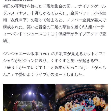
初日の幕開けを飾った「現地集合の回」。ナイチンゲール
ダンス（ヤス、中野なかるてぃん）、金属バット（小林圭
輔、友保隼平）の漫才で始まると、メンバー全員が芸人で
構成された、笑いと音楽の二足の草鞋を履く6人組パーテ
ィーバンド・ジュースごくごく倶楽部がライブアクトで登
場。
ジンジャエール阪本（Vo）の片乳首が見えるカットオフT
シャツがビジョンに映り、くすくすと笑いが起きる中、
「盛り上がっていくで！」と阪本がかっこつけ、「がっち
んこ」で勢いよくライブがスタートしました。