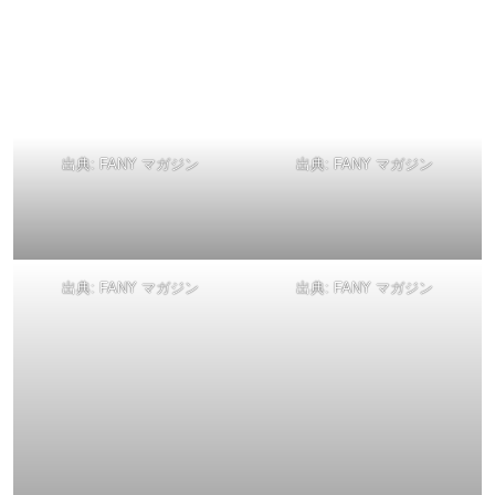
【中締めの回】
「DAIENKAI」2日目に向けて、いったん中締めとなる「中
締めの回」。ジャルジャル（後藤淳平、福徳秀介）が演じ
た、福徳率いるウルフルズそっくりの音楽グループ・ウル
トラズ（アイロンヘッド・辻井亮平、クロスバー直撃・渡
邊センス）のコントには、なんとトータス松本（Vo）が降
臨！ 観客のボルテージも高まったところで、初日のライ
ブアクトのトリを務める、ウルフルズのライブが始まりま
す。