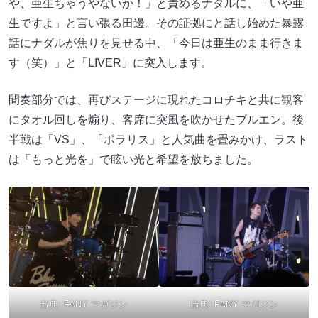
や、亜生ちゃうやないか！」と責めるナダルに、「いや亜
生ですよ」と言い張る田邊。その証拠にと話し始めた暴露
話にナダルが焦りを見せる中、「今日は亜生のまま行きま
す（笑）」と「LIVER」に突入します。
間奏部分では、再びステージに現れたコロチキと共に観客
にタオル回しを煽り、客席に突風を吹かせたブルエン。後
半戦は「VS」、「ポラリス」と人気曲を畳みかけ、ラスト
は「もっと光を」で眩い光と希望を放ちました。
出典:
FANY マガジン
出典:
FANY マガジン