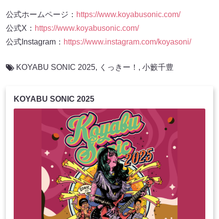
公式ホームページ：
https://www.koyabusonic.com/
公式X：
https://www.koyabusonic.com/
公式Instagram：
https://www.instagram.com/koyasoni/
KOYABU SONIC 2025
,
くっきー！
,
小籔千豊
KOYABU SONIC 2025