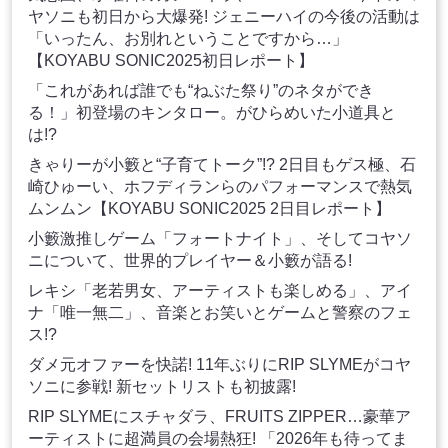
ヤソニも初日から大爆発! ジェニーハイの今後の活動は
「いったん、お別れということですから…」
【KOYABU SONIC2025初日レポート】
「これがあれば誰でも“ねぶた祭り”のネタができ
る！」初登場のキンタロー。がひらめいた小道具と
は!?
きゃりーが小籔と“子育てトーク”!? 2日目もゲス極、石
崎ひゅーい、ホフディランらのパフォーマンスで熱気
ムンムン【KOYABU SONIC2025 2日目レポート】
小籔激推しゲーム「フォートナイト」、そしてコヤソ
ニについて、世界的プレイヤー＆小籔が語る!
レキシ「老若男女、アーティストも楽しめる」、アイ
ナ「唯一無二」、音楽とお笑いとゲームと警察のフェ
ス!?
ダメ元オファーを快諾! 11年ぶりにRIP SLYMEがコヤ
ソニに参戦! 新セットリストも初披露!
RIP SLYMEにスチャダラ、FRUITS ZIPPER…豪華ア
ーティストに超満員の会場熱狂! 「2026年も待ってま