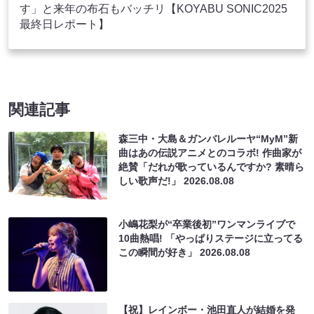
す」と来年の布石もバッチリ【KOYABU SONIC2025
最終日レポート】
関連記事
森三中・大島＆ガンバレルーヤ“MyM”新
曲はあの伝説アニメとのコラボ! 作曲家が
絶賛「だれが歌っているんですか? 素晴ら
しい歌声だ!」
2026.08.08
小嶋花梨が“卒業後初”ワンマンライブで
10曲熱唱! 「やっぱりステージに立ってる
この瞬間が好き」
2026.08.08
【祝】レインボー・池田直人が結婚を発