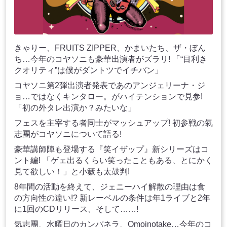
きゃりー、FRUITS ZIPPER、かまいたち、ザ・ぼん
ち…今年のコヤソニも豪華出演者がズラリ! 「“目利き
クオリティ”は僕がダントツでイチバン」
コヤソニ第2弾出演者発表であのアンジェリーナ・ジ
ョ…ではなくキンタロー。がハイテンションで見参!
「初の外タレ出演か？みたいな」
フェスを主宰する者同士がマッシュアップ! 初参戦の氣
志團がコヤソニについて語る!
豪華講師陣も登場する『笑イザップ』新シリーズはコ
ント編! 「ゲェ出るくらい笑ったこともある、とにかく
見て欲しい！」と小籔も太鼓判!
8年間の活動を終えて、ジェニーハイ解散の理由は食
の方向性の違い!? 新レーベルの条件は年1ライブと2年
に1回のCDリリース、そして……!
気志團、水曜日のカンパネラ、Omoinotake…今年のコ