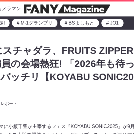
カメラマン
定!
# M-1グランプリ
# BSよしもと
# JO1
Eにスチャダラ、FRUITS ZIP
員の会場熱狂! 「2026年も待
ッチリ【KOYABU SONIC2
レポート
マに小籔千豊が主宰するフェス『KOYABU SONIC2025』が9