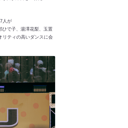
7人が
服部ひで子、湯澤花梨、玉置
るクオリティの高いダンスに会