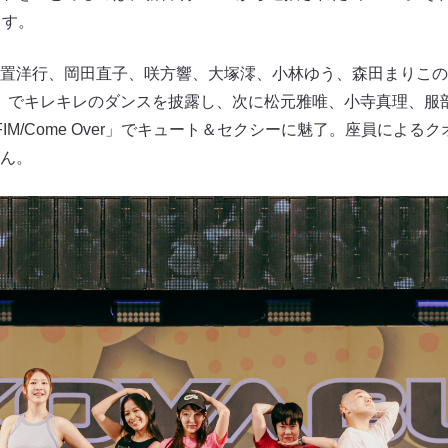
ます。
置洋行、岡田直子、咲方響、大塚澪、小林ゆう、森田まりこの
DRIP」でキレキレのダンスを披露し、次に松元雅唯、小寺真理、
AFIM/Come Over」でキュート＆セクシーに魅了。座員によ
ん。