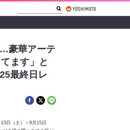
Search Form
Search
PER…豪華アーテ
ってます」と
025最終日レ
月13日（土）～9月15日