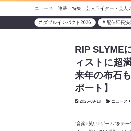
ニュース
連載
特集
芸人ライター・芸人
# ダブルインパクト2026
# 配信延長決
RIP SLYM
ィストに超満
来年の布石もバ
ポート】
2025-09-19
ニュース
“音楽×笑い×ゲーム”をテー