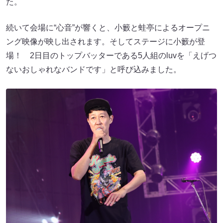
た。
続いて会場に“心音”が響くと、小籔と蛙亭によるオープニ
ング映像が映し出されます。そしてステージに小籔が登
場！ 2日目のトップバッターである5人組のluvを「えげつ
ないおしゃれなバンドです」と呼び込みました。