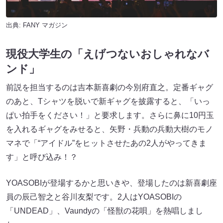
出典:
FANY マガジン
現役大学生の「えげつないおしゃれなバ
ンド」
前説を担当するのは吉本新喜劇の今別府直之。定番ギャグ
のあと、Tシャツを脱いで新ギャグを披露すると、「いっ
ぱい拍手をください！」と要求します。さらに鼻に10円玉
を入れるギャグをみせると、矢野・兵動の兵動大樹のモノ
マネで「“アイドル”をヒットさせたあの2人がやってきま
す」と呼び込み！？
YOASOBIが登場するかと思いきや、登場したのは新喜劇座
員の辰己智之と谷川友梨です。2人はYOASOBIの
「UNDEAD」、Vaundyの「怪獣の花唄」を熱唱しまし