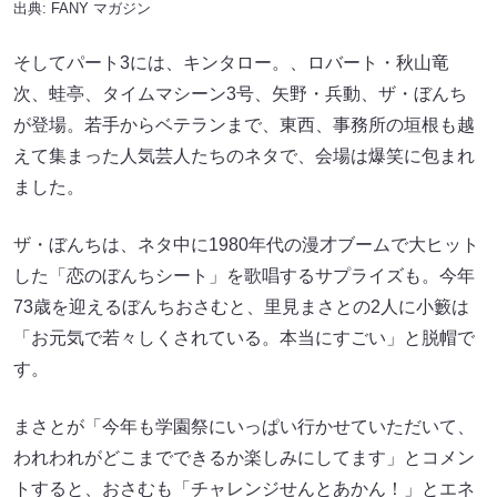
出典:
FANY マガジン
そしてパート3には、キンタロー。、ロバート・秋山竜
次、蛙亭、タイムマシーン3号、矢野・兵動、ザ・ぼんち
が登場。若手からベテランまで、東西、事務所の垣根も越
えて集まった人気芸人たちのネタで、会場は爆笑に包まれ
ました。
ザ・ぼんちは、ネタ中に1980年代の漫才ブームで大ヒット
した「恋のぼんちシート」を歌唱するサプライズも。今年
73歳を迎えるぼんちおさむと、里見まさとの2人に小籔は
「お元気で若々しくされている。本当にすごい」と脱帽で
す。
まさとが「今年も学園祭にいっぱい行かせていただいて、
われわれがどこまでできるか楽しみにしてます」とコメン
トすると、おさむも「チャレンジせんとあかん！」とエネ