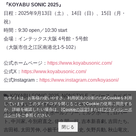
『KOYABU SONIC 2025』
日程：2025年9月13日（土）、14日（日）、15日（月・
祝）
時間：9:30 open／10:30 start
会場：インテックス大阪 4号館・5号館
（大阪市住之江区南港北1-5-102）
公式ホームページ：
https://www.koyabusonic.com/
公式X：
https://www.koyabusonic.com/
公式Instagram：
https://www.instagram.com/koyasoni/
KOYABU SONIC 2025
,
NONSTYLE
,
エバース
,
カベポス
当サイトは、お客様の使いやすさ、利用状況の分析のためCookieを利用
しています。このダイアログを閉じることでCookieの使用に同意する
ター
,
かまいたち
,
ザぼんち
,
スーパーマラドーナ
,
すっちー
,
か、詳細を確認したい場合は、
[Cookieの設定]
または
[プライバシーポ
バッテリィズ
,
フットボールアワー
,
ミルクボーイ
,
ロバー
リシー]
をご参照ください。
ト
,
中川家
,
今別府直之
,
佐久間一行
,
吉本新喜劇
,
吉田たち
,
閉じる
吉田裕
,
太田芳伸
,
小籔千豊
,
川畑泰史
,
⽮野兵動
,
秋山竜次
,