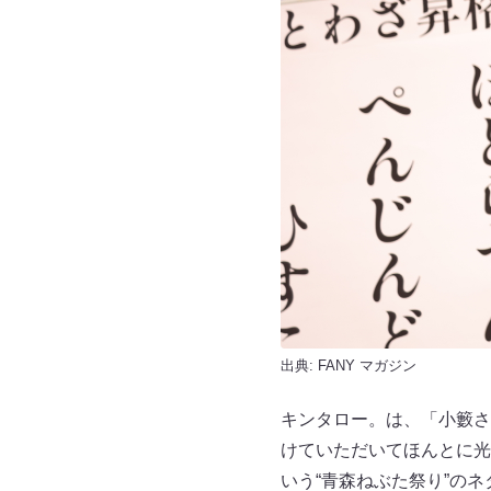
出典:
FANY マガジン
キンタロー。は、「小籔さ
けていただいてほんとに光
いう“青森ねぶた祭り”の