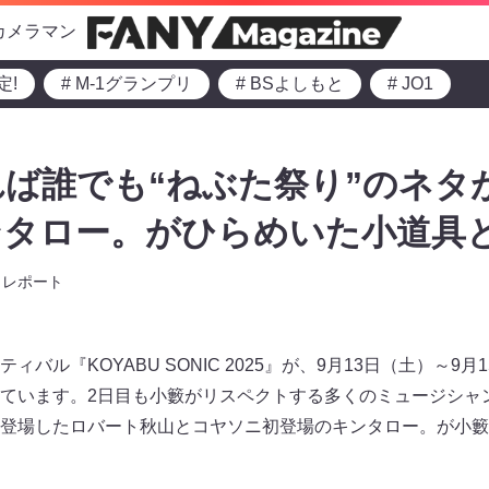
カメラマン
定!
# M-1グランプリ
# BSよしもと
# JO1
ば誰でも“ねぶた祭り”のネタ
タロー。がひらめいた小道具と
レポート
バル『KOYABU SONIC 2025』が、9月13日（土）～9
ています。2日目も小籔がリスペクトする多くのミュージシャ
登場したロバート秋山とコヤソニ初登場のキンタロー。が小籔