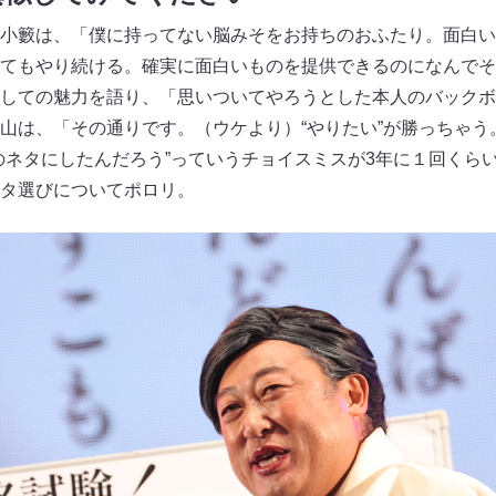
小籔は、「僕に持ってない脳みそをお持ちのおふたり。面白い
てもやり続ける。確実に面白いものを提供できるのになんでそ
しての魅力を語り、「思いついてやろうとした本人のバックボ
山は、「その通りです。（ウケより）“やりたい”が勝っちゃう
のネタにしたんだろう”っていうチョイスミスが3年に１回くら
タ選びについてポロリ。