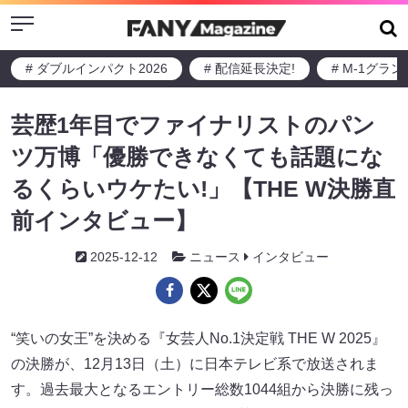
Menu
# ダブルインパクト2026
# 配信延長決定!
# M-1グラ
芸歴1年目でファイナリストのパン
ツ万博「優勝できなくても話題にな
るくらいウケたい!」【THE W決勝直
前インタビュー】
2025-12-12
ニュース
インタビュー
“笑いの女王”を決める『女芸人No.1決定戦 THE W 2025』
の決勝が、12月13日（土）に日本テレビ系で放送されま
す。過去最大となるエントリー総数1044組から決勝に残っ