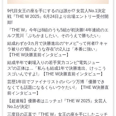
9代目女王の座を手にするのは誰か!? 女芸人No.1決定
戦『THE W 2025』6月24日より出場エントリー受付開
始!
『THE W』今年は8組のうち5組が初決勝! 4年連続のエ
ルフ荒川「ぶちかましたい。そのうえで勝ちたい」
結成わずか3カ月で決勝進出の“ヤメピ”って何者!? キャ
ラ被りの“鏡のような存在”の2人は「本番に強い」
【THE W決勝直前インタビュー】
結成半年で劇場入りの若手実力コンビ“電気ジュー
ス”の正体は…「私らも結成1年で決勝進出、けっこう
スゴいんですよ!」【THE W決勝直前インタビュー】
芸歴1年目でファイナリストのパンツ万博「優勝でき
なくても話題になるくらいウケたい!」【THE W決勝直
前インタビュー】
【超速報】優勝者はニッチェ!『THE W 2025』女芸人
No.1が決定!
三度目の正直で『THE W』女王の座を手にしたニッチ