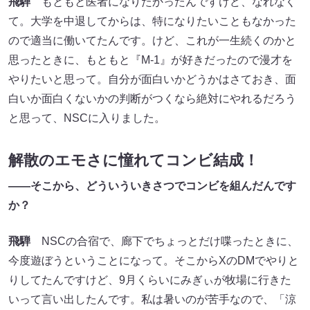
飛騨
もともと医者になりたかったんですけど、なれなく
て。大学を中退してからは、特になりたいこともなかった
ので適当に働いてたんです。けど、これが一生続くのかと
思ったときに、もともと『M-1』が好きだったので漫才を
やりたいと思って。自分が面白いかどうかはさておき、面
白いか面白くないかの判断がつくなら絶対にやれるだろう
と思って、NSCに入りました。
解散のエモさに憧れてコンビ結成！
――そこから、どういういきさつでコンビを組んだんです
か？
飛騨
NSCの合宿で、廊下でちょっとだけ喋ったときに、
今度遊ぼうということになって。そこからXのDMでやりと
りしてたんですけど、9月くらいにみぎぃが牧場に行きた
いって言い出したんです。私は暑いのが苦手なので、「涼