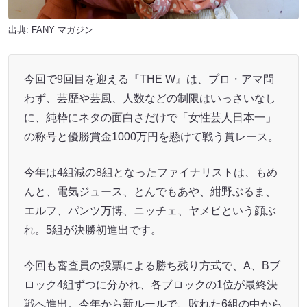
出典:
FANY マガジン
今回で9回目を迎える『THE W』は、プロ・アマ問
わず、芸歴や芸風、人数などの制限はいっさいなし
に、純粋にネタの面白さだけで「女性芸人日本一」
の称号と優勝賞金1000万円を懸けて戦う賞レース。
今年は4組減の8組となったファイナリストは、もめ
んと、電気ジュース、とんでもあや、紺野ぶるま、
エルフ、パンツ万博、ニッチェ、ヤメピという顔ぶ
れ。5組が決勝初進出です。
今回も審査員の投票による勝ち残り方式で、A、Bブ
ロック4組ずつに分かれ、各ブロックの1位が最終決
戦へ進出。今年から新ルールで、敗れた6組の中から