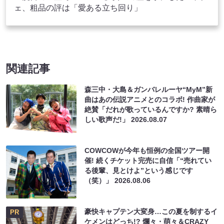
ェ、粗品の評は「愛ある立ち回り」
関連記事
森三中・大島＆ガンバレルーヤ“MyM”新
曲はあの伝説アニメとのコラボ! 作曲家が
絶賛「だれが歌っているんですか? 素晴ら
しい歌声だ!」
2026.08.07
COWCOWが今年も恒例の全国ツアー開
催! 続くチケット完売に自信「“売れてい
る後輩、見とけよ”という感じです
（笑）」
2026.08.06
豪快キャプテン大変身…この夏を制するイ
PR
ケメンはどっち!? 爛々・萌々＆CRAZY