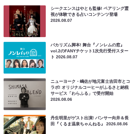
シークエンスはやとも監修! ペアリング霊
視が体験できる占いコンテンツ登場
2026.08.07
バカリズム脚本! 舞台『ノンレムの窓』
vol.2のFANYチケット1次先行受付スター
ト
2026.08.07
ニューヨーク・嶋佐が地元富士吉田市とコ
ラボ! オリジナルコーヒーがふるさと納税
サービス「わらふる」で受付開始
2026.08.06
丹生明里がゲスト出演! パンサー向井＆長
田『くるま温泉ちゃんねる』
2026.08.06