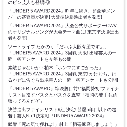
のピン芸人も登場!⑥
『UNDER 5 AWARD2024』昨年に続き、超豪華メン
バーの審査員が決定! 大阪準決勝進出者も発表!
『UNDER 5 AWARD2024』大会公式サポーターOWV
のオリジナルソングが大会テーマ曲に! 東京準決勝進出
者も発表!
ツートライブ たかのり「だいぶ大阪有望ですよ」
『UNDER5 AWARD 2024』3回戦 大阪! 出場芸人の一
問一答アンケートを今年も公開!
素敵じゃないか・柏木「ホンマにすごかった」
『UNDER5 AWARD 2024』3回戦 東京! かけおち、は
るかぜに告ぐら出場芸人の一問一答アンケートも公開!
『UNDER 5 AWARD』準決勝目前! “福岡勢初”ファイナ
リスト目指すパスタとパスタを直撃「福岡の若手も頑
張ってるんだぞ」
決勝進出ファイナリスト9組 決定! 芸歴5年目以下の超
若手芸人No.1決定戦『UNDER5 AWARD 2024』
武智「死ぬ気で獲れよ!」村上「切磋琢磨しましょう!」