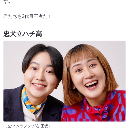
す。
君たちも2代目王者だ！
忠犬立ハチ高
（左:ノムラフッソ/右:王坂）