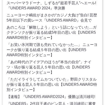
スーパーマラドーナ、しずるが“超若手芸人”へエール!
『UNDER5 AWARD 2024』準決勝
ニューヨーク嶋佐がまさかの“カジノ大負け”告白! 芸歴
5年目以下の賞レース『UNDER5 AWARD』会見で
あのころは「解散しよう」という話になっていた…ガ
クテンソクが振り返る結成5年目の思い出【UNDER5
AWARD特別インタビュー】
「お笑い氷河期で誰も売れていなかった…」 ニューヨ
ークが振り返る結成５年目の思い出【UNDER5
AWARD特別インタビュー】
「あの時代のアイデアのほうが“本当の自分”」ナイ
ツ・塙が振り返る芸人５年目の思い出【UNDER5
AWARD特別インタビュー】
「ただイライラしてムカついていた」野田クリスタル
が振り返る芸人５年目の思い出【UNDER5 AWARD特
別インタビュー】
【速報】『UNDER5 AWARD2024』優勝は清川雄司!
『UNDER5』2代目王者のピン芸人・清川雄司に審査