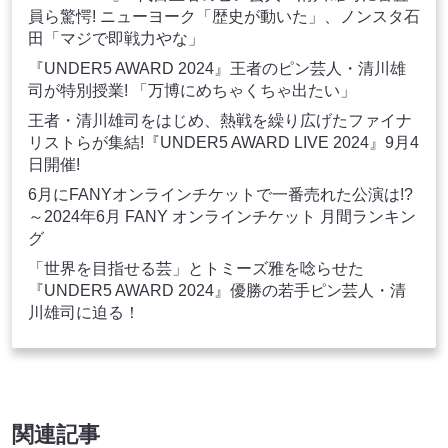
員ら驚愕! ニューヨーク「歴史が動いた」、ノンスタ石
田「マジで即戦力やな」
『UNDER5 AWARD 2024』王者のピン芸人・清川雄
司が特別授業! 「万博にめちゃくちゃ出たい」
王者・清川雄司をはじめ、熱戦を繰り広げたファイナ
リストらが集結!『UNDER5 AWARD LIVE 2024』9月4
日開催!
6月にFANYオンラインチケットで一番売れた公演は!?
～2024年6月 FANY オンラインチケット 月間ランキン
グ
「世界を目指せる芸」とトミーズ雅を唸らせた
『UNDER5 AWARD 2024』優勝の若手ピン芸人・清
川雄司に迫る！
関連記事