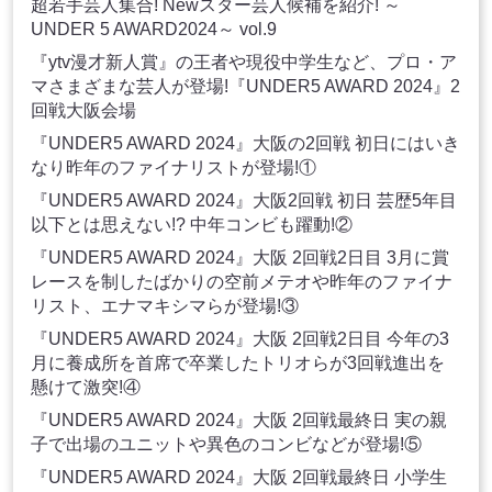
超若手芸人集合! Newスター芸人候補を紹介! ～
UNDER 5 AWARD2024～ vol.9
『ytv漫才新人賞』の王者や現役中学生など、プロ・ア
マさまざまな芸人が登場!『UNDER5 AWARD 2024』2
回戦大阪会場
『UNDER5 AWARD 2024』大阪の2回戦 初日にはいき
なり昨年のファイナリストが登場!①
『UNDER5 AWARD 2024』大阪2回戦 初日 芸歴5年目
以下とは思えない!? 中年コンビも躍動!②
『UNDER5 AWARD 2024』大阪 2回戦2日目 3月に賞
レースを制したばかりの空前メテオや昨年のファイナ
リスト、エナマキシマらが登場!③
『UNDER5 AWARD 2024』大阪 2回戦2日目 今年の3
月に養成所を首席で卒業したトリオらが3回戦進出を
懸けて激突!④
『UNDER5 AWARD 2024』大阪 2回戦最終日 実の親
子で出場のユニットや異色のコンビなどが登場!⑤
『UNDER5 AWARD 2024』大阪 2回戦最終日 小学生