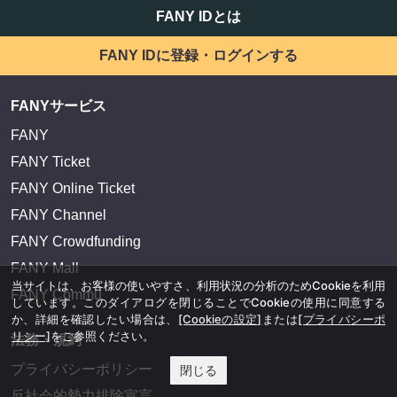
FANY IDとは
FANY IDに登録・ログインする
FANYサービス
FANY
FANY Ticket
FANY Online Ticket
FANY Channel
FANY Crowdfunding
FANY Mall
当サイトは、お客様の使いやすさ、利用状況の分析のためCookieを利用
FANY Commu
しています。このダイアログを閉じることでCookieの使用に同意する
か、詳細を確認したい場合は、
[Cookieの設定]
または
[プライバシーポ
リシー]
をご参照ください。
法務・規約
プライバシーポリシー
閉じる
反社会的勢力排除宣言