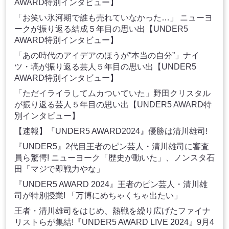
AWARD特別インタビュー】
「お笑い氷河期で誰も売れていなかった…」 ニューヨ
ークが振り返る結成５年目の思い出【UNDER5
AWARD特別インタビュー】
「あの時代のアイデアのほうが“本当の自分”」ナイ
ツ・塙が振り返る芸人５年目の思い出【UNDER5
AWARD特別インタビュー】
「ただイライラしてムカついていた」野田クリスタル
が振り返る芸人５年目の思い出【UNDER5 AWARD特
別インタビュー】
【速報】『UNDER5 AWARD2024』優勝は清川雄司!
『UNDER5』2代目王者のピン芸人・清川雄司に審査
員ら驚愕! ニューヨーク「歴史が動いた」、ノンスタ石
田「マジで即戦力やな」
『UNDER5 AWARD 2024』王者のピン芸人・清川雄
司が特別授業! 「万博にめちゃくちゃ出たい」
王者・清川雄司をはじめ、熱戦を繰り広げたファイナ
リストらが集結!『UNDER5 AWARD LIVE 2024』9月4