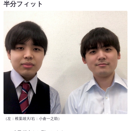
半分フィット
（左：椎葉雄大/右：小倉一之助）