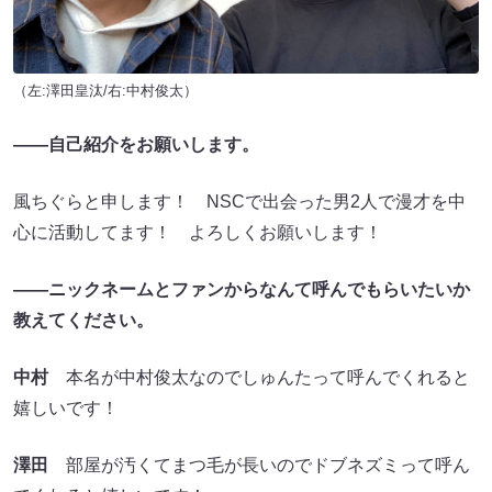
（左:澤田皇汰/右:中村俊太）
――自己紹介をお願いします。
風ちぐらと申します！ NSCで出会った男2人で漫才を中
心に活動してます！ よろしくお願いします！
――ニックネームとファンからなんて呼んでもらいたいか
教えてください。
中村
本名が中村俊太なのでしゅんたって呼んでくれると
嬉しいです！
澤田
部屋が汚くてまつ毛が長いのでドブネズミって呼ん