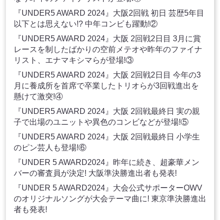
『UNDER5 AWARD 2024』大阪2回戦 初日 芸歴5年目
以下とは思えない!? 中年コンビも躍動!②
『UNDER5 AWARD 2024』大阪 2回戦2日目 3月に賞
レースを制したばかりの空前メテオや昨年のファイナ
リスト、エナマキシマらが登場!③
『UNDER5 AWARD 2024』大阪 2回戦2日目 今年の3
月に養成所を首席で卒業したトリオらが3回戦進出を
懸けて激突!④
『UNDER5 AWARD 2024』大阪 2回戦最終日 実の親
子で出場のユニットや異色のコンビなどが登場!⑤
『UNDER5 AWARD 2024』大阪 2回戦最終日 小学生
のピン芸人も登場!⑥
『UNDER 5 AWARD2024』昨年に続き、超豪華メン
バーの審査員が決定! 大阪準決勝進出者も発表!
『UNDER 5 AWARD2024』大会公式サポーターOWV
のオリジナルソングが大会テーマ曲に! 東京準決勝進出
者も発表!