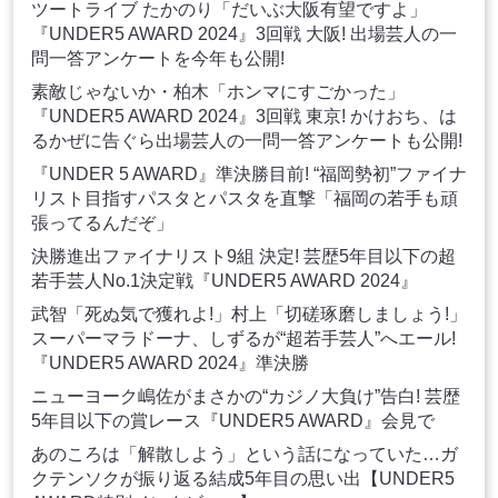
ツートライブ たかのり「だいぶ大阪有望ですよ」
『UNDER5 AWARD 2024』3回戦 大阪! 出場芸人の一
問一答アンケートを今年も公開!
素敵じゃないか・柏木「ホンマにすごかった」
『UNDER5 AWARD 2024』3回戦 東京! かけおち、は
るかぜに告ぐら出場芸人の一問一答アンケートも公開!
『UNDER 5 AWARD』準決勝目前! “福岡勢初”ファイナ
リスト目指すパスタとパスタを直撃「福岡の若手も頑
張ってるんだぞ」
決勝進出ファイナリスト9組 決定! 芸歴5年目以下の超
若手芸人No.1決定戦『UNDER5 AWARD 2024』
武智「死ぬ気で獲れよ!」村上「切磋琢磨しましょう!」
スーパーマラドーナ、しずるが“超若手芸人”へエール!
『UNDER5 AWARD 2024』準決勝
ニューヨーク嶋佐がまさかの“カジノ大負け”告白! 芸歴
5年目以下の賞レース『UNDER5 AWARD』会見で
あのころは「解散しよう」という話になっていた…ガ
クテンソクが振り返る結成5年目の思い出【UNDER5